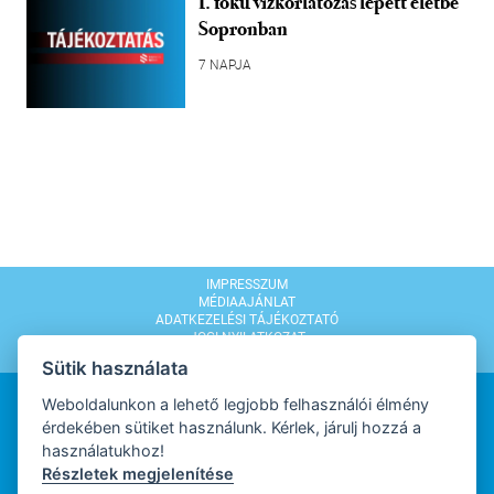
I. fokú vízkorlátozás lépett életbe
Sopronban
7 NAPJA
IMPRESSZUM
MÉDIAAJÁNLAT
ADATKEZELÉSI TÁJÉKOZTATÓ
JOGI NYILATKOZAT
MODERÁLÁSI SZABÁLYZAT
Sütik használata
Weboldalunkon a lehető legjobb felhasználói élmény
érdekében sütiket használunk. Kérlek, járulj hozzá a
használatukhoz!
Részletek megjelenítése
WEBDESIGN