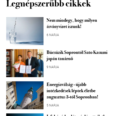
Legnépszerűbb cikkek
Nem mindegy, hogy milyen
ásványvizet iszunk!
6 NAPJA
Búcsúzik Soprontól Sato Kasumi
japán tanárnő
9 NAPJA
Energiaválság - újabb
intézkedések léptek életbe
augusztus 3-tól Sopronban!
5 NAPJA