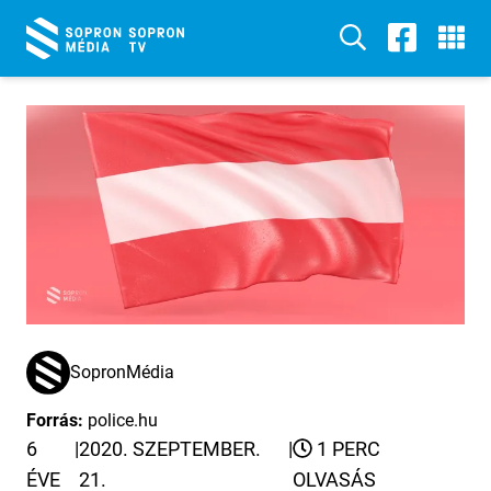
SopronMédia
Forrás:
police.hu
6
|
2020. SZEPTEMBER.
|
1 PERC
ÉVE
21.
OLVASÁS