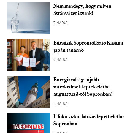
Nem mindegy, hogy milyen
ásványvizet iszunk!
7 NAPJA
Búcsúzik Soprontól Sato Kasumi
japán tanárnő
9 NAPJA
Energiaválság - újabb
intézkedések léptek életbe
augusztus 3-tól Sopronban!
5 NAPJA
I. fokú vízkorlátozás lépett életbe
Sopronban