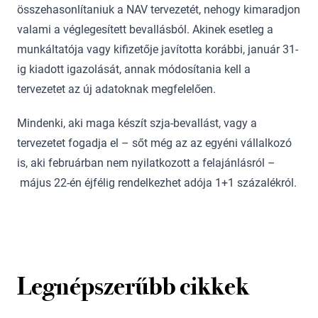
összehasonlítaniuk a NAV tervezetét, nehogy kimaradjon
valami a véglegesített bevallásból. Akinek esetleg a
munkáltatója vagy kifizetője javította korábbi, január 31-
ig kiadott igazolását, annak módosítania kell a
tervezetet az új adatoknak megfelelően.
Mindenki, aki maga készít szja-bevallást, vagy a
tervezetet fogadja el – sőt még az az egyéni vállalkozó
is, aki februárban nem nyilatkozott a felajánlásról –
május 22-én éjfélig rendelkezhet adója 1+1 százalékról.
Legnépszerűbb cikkek