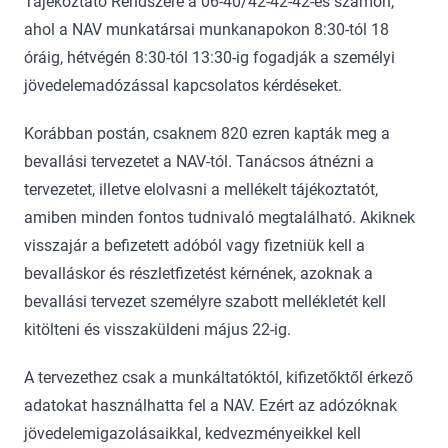
Tájékoztató Rendszere a 06-40/42-42-42-es számon,
ahol a NAV munkatársai munkanapokon 8:30-tól 18
óráig, hétvégén 8:30-tól 13:30-ig fogadják a személyi
jövedelemadózással kapcsolatos kérdéseket.
Korábban postán, csaknem 820 ezren kapták meg a
bevallási tervezetet a NAV-tól. Tanácsos átnézni a
tervezetet, illetve elolvasni a mellékelt tájékoztatót,
amiben minden fontos tudnivaló megtalálható. Akiknek
visszajár a befizetett adóból vagy fizetniük kell a
bevalláskor és részletfizetést kérnének, azoknak a
bevallási tervezet személyre szabott mellékletét kell
kitölteni és visszaküldeni május 22-ig.
A tervezethez csak a munkáltatóktól, kifizetőktől érkező
adatokat használhatta fel a NAV. Ezért az adózóknak
jövedelemigazolásaikkal, kedvezményeikkel kell