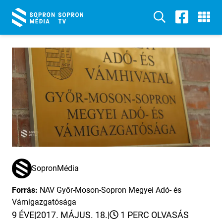
SopronMédia
Forrás:
NAV Győr-Moson-Sopron Megyei Adó- és
Vámigazgatósága
9 ÉVE
|
2017. MÁJUS. 18.
|
1 PERC OLVASÁS