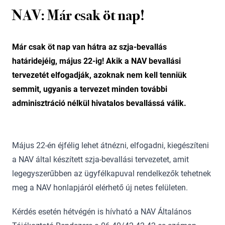
NAV: Már csak öt nap!
Már csak öt nap van hátra az szja-bevallás
határidejéig, május 22-ig! Akik a NAV bevallási
tervezetét elfogadják, azoknak nem kell tenniük
semmit, ugyanis a tervezet minden további
adminisztráció nélkül hivatalos bevallássá válik.
Május 22-én éjfélig lehet átnézni, elfogadni, kiegészíteni
a NAV által készített szja-bevallási tervezetet, amit
legegyszerűbben az ügyfélkapuval rendelkezők tehetnek
meg a NAV honlapjáról elérhető új netes felületen.
Kérdés esetén hétvégén is hívható a NAV Általános