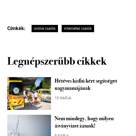
Címkék:
online csalók
internetes csalók
Legnépszerűbb cikkek
Hétéves kisfiú kért segítséget
nagymamájának
10 NAPJA
Nem mindegy, hogy milyen
ásványvizet iszunk!
5 NAPJA