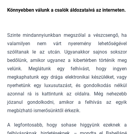
Könnyebben válunk a csalók áldozataivá az interneten.
Szinte mindannyiunkban megszólal a vészcsengő, ha
valamilyen nem várt nyeremény lehetőségével
szólítanak le az utcán. Ugyanakkor sajnos sokszor
bedőlünk, amikor ugyanez a kibertérben történik meg
velünk. Meglátunk egy felhívást, hogy ingyen
megkaphatunk egy drága elektronikai készüléket, vagy
nyerhetünk egy luxusutazást, és gondolkodás nélkül
azonnal rá is kattintunk az oldalra. Még nehezebb
józanul gondolkodni, amikor a felhívás az egyik
megbízható ismerősünktől érkezik.
A legfontosabb, hogy sohase higgyünk ezeknek a
felhívásoknak, hirdetéseknek. – mondta el Babelláné