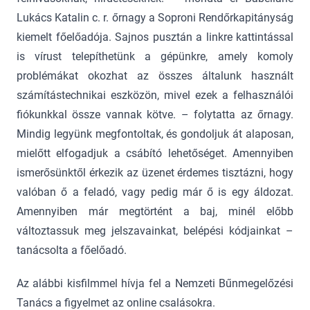
Lukács Katalin c. r. őrnagy a Soproni Rendőrkapitányság
kiemelt főelőadója. Sajnos pusztán a linkre kattintással
is vírust telepíthetünk a gépünkre, amely komoly
problémákat okozhat az összes általunk használt
számítástechnikai eszközön, mivel ezek a felhasználói
fiókunkkal össze vannak kötve. – folytatta az őrnagy.
Mindig legyünk megfontoltak, és gondoljuk át alaposan,
mielőtt elfogadjuk a csábító lehetőséget. Amennyiben
ismerősünktől érkezik az üzenet érdemes tisztázni, hogy
valóban ő a feladó, vagy pedig már ő is egy áldozat.
Amennyiben már megtörtént a baj, minél előbb
változtassuk meg jelszavainkat, belépési kódjainkat –
tanácsolta a főelőadó.
Az alábbi kisfilmmel hívja fel a Nemzeti Bűnmegelőzési
Tanács a figyelmet az online csalásokra.