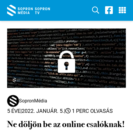
SopronMédia
5 ÉVE
|
2022. JANUÁR. 5.
|
1 PERC OLVASÁS
Ne dőljön be az online csalóknak!