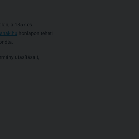
alán, a 1357-es
snak.hu
honlapon teheti
ondta.
rmány utasításait,