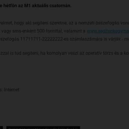
e hétfőn az M1 aktuális csatornán.
gyelmet, hogy aki segíteni szeretne, az a nemzeti összefogás von
vagy sms-enként 500 forinttal, valamint a
www.segitunkegyma
összefogás 11711711-22222222-es számlaszámára is várják - m
zzal is tud segíteni, ha komolyan veszi az operatív törzs és a ko
s: Internet