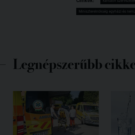
Címkék:
karitatív szervezete
Miniszterelnökség egyházi és nemze
Legnépszerűbb cikk