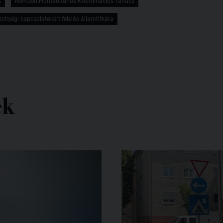
k
Nemzeti Humanitárius Koordinációs Tanács
tiségi kapcsolatokért felelős államtitkára
ek