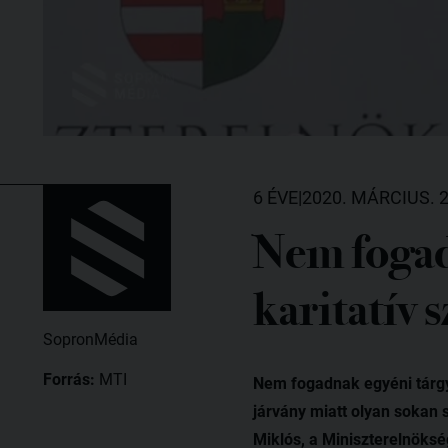
6 ÉVE
|
2020. MÁRCIUS. 2
Nem fogad
karitatív 
SopronMédia
Forrás:
MTI
Nem fogadnak egyéni tárgya
járvány miatt olyan sokan 
Miklós, a Miniszterelnöksé