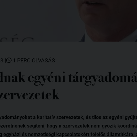
3.
|
1 PERC OLVASÁS
nak egyéni tárgyadomá
szervezetek
dományokat a karitatív szervezetek, és tilos az egyéni gyűjté
szeretnének segíteni, hogy a szervezetek nem győzik koordinál
g egyházi és nemzetiségi kapcsolatokért felelős államtitkára,