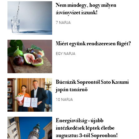
Nem mindegy, hogy milyen
ásványvizet iszunk!
7 NAPJA
Miért együnk rendszeresen fügét?
EGY NAPJA
Búcsúzik Soprontól Sato Kasumi
japán tanárnő
10 NAPJA
Energiaválság - újabb
intézkedések léptek életbe
augusztus 3-tól Sopronban!