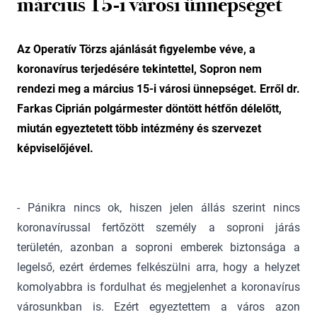
március 15-i városi ünnepséget
Az Operatív Törzs ajánlását figyelembe véve, a
koronavírus terjedésére tekintettel, Sopron nem
rendezi meg a március 15-i városi ünnepséget. Erről dr.
Farkas Ciprián polgármester döntött hétfőn délelőtt,
miután egyeztetett több intézmény és szervezet
képviselőjével.
- Pánikra nincs ok, hiszen jelen állás szerint nincs
koronavírussal fertőzött személy a soproni járás
területén, azonban a soproni emberek biztonsága a
legelső, ezért érdemes felkészülni arra, hogy a helyzet
komolyabbra is fordulhat és megjelenhet a koronavírus
városunkban is. Ezért egyeztettem a város azon