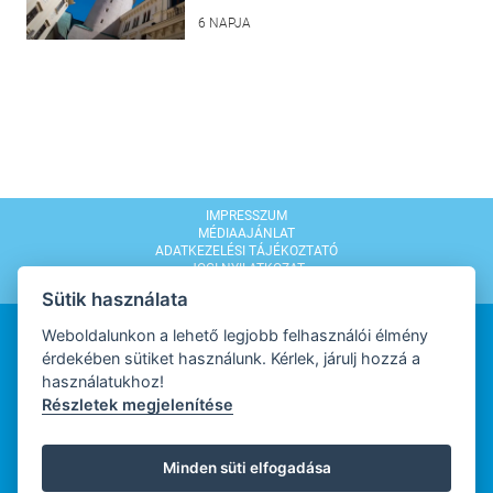
6 NAPJA
IMPRESSZUM
MÉDIAAJÁNLAT
ADATKEZELÉSI TÁJÉKOZTATÓ
JOGI NYILATKOZAT
MODERÁLÁSI SZABÁLYZAT
Sütik használata
Weboldalunkon a lehető legjobb felhasználói élmény
érdekében sütiket használunk. Kérlek, járulj hozzá a
használatukhoz!
Részletek megjelenítése
WEBDESIGN
Minden süti elfogadása