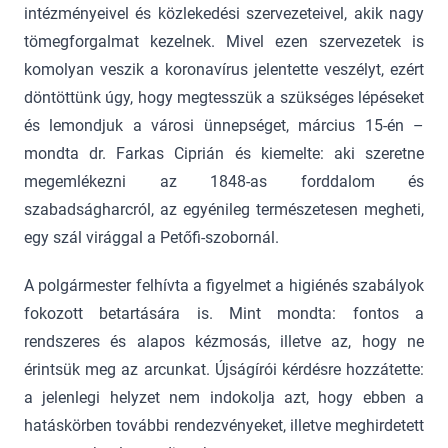
intézményeivel és közlekedési szervezeteivel, akik nagy
tömegforgalmat kezelnek. Mivel ezen szervezetek is
komolyan veszik a koronavírus jelentette veszélyt, ezért
döntöttünk úgy, hogy megtesszük a szükséges lépéseket
és lemondjuk a városi ünnepséget, március 15-én –
mondta dr. Farkas Ciprián és kiemelte: aki szeretne
megemlékezni az 1848-as forddalom és
szabadságharcról, az egyénileg természetesen megheti,
egy szál virággal a Petőfi-szobornál.
A polgármester felhívta a figyelmet a higiénés szabályok
fokozott betartására is. Mint mondta: fontos a
rendszeres és alapos kézmosás, illetve az, hogy ne
érintsük meg az arcunkat. Újságírói kérdésre hozzátette:
a jelenlegi helyzet nem indokolja azt, hogy ebben a
hatáskörben további rendezvényeket, illetve meghirdetett