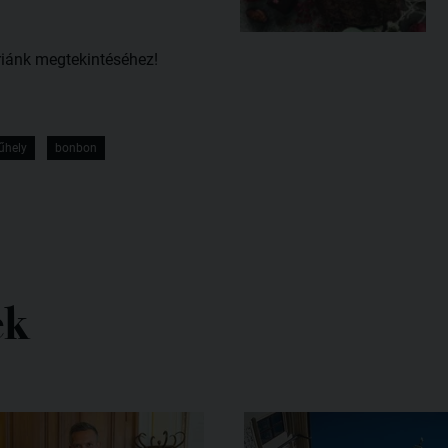
riánk megtekintéséhez!
űhely
bonbon
ek