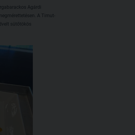
árgabarackos Agárdi
 megmérettetésen. A Timut-
dvelt sütőtökös