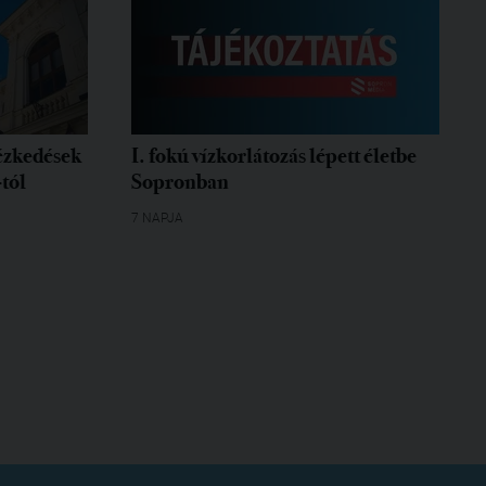
tézkedések
I. fokú vízkorlátozás lépett életbe
-tól
Sopronban
7 NAPJA