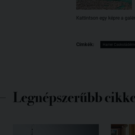
Kattintson egy képre a galé
Címkék:
Harrer Csokoládém
Legnépszerűbb cikk