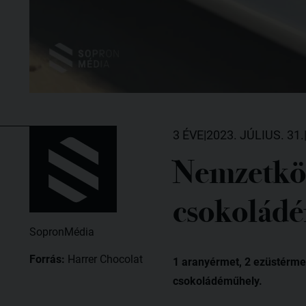
3 ÉVE
|
2023. JÚLIUS. 31.
Nemzetközi
csokoládé
SopronMédia
Forrás:
Harrer Chocolat
1 aranyérmet, 2 ezüstérmet
csokoládéműhely.