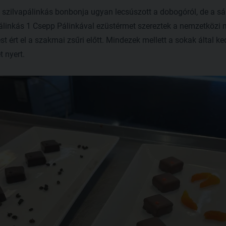
szilvapálinkás bonbonja ugyan lecsúszott a dobogóról, de a s
apálinkás 1 Csepp Pálinkával ezüstérmet szereztek a nemzetközi
t ért el a szakmai zsűri előtt. Mindezek mellett a sokak által ke
t nyert.