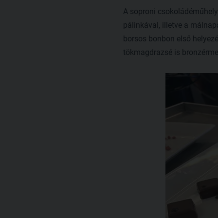
A soproni csokoládéműhely 
pálinkával, illetve a máln
borsos bonbon első helyezés
tökmagdrazsé is bronzérme