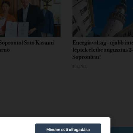
Soprontól Sato Kasumi
Energiaválság - újabb in
árnő
léptek életbe augusztus 3
Sopronban!
5 NAPJA
Minden süti elfogadása
TKOZAT
|
MODERÁLÁSI SZABÁLYZAT