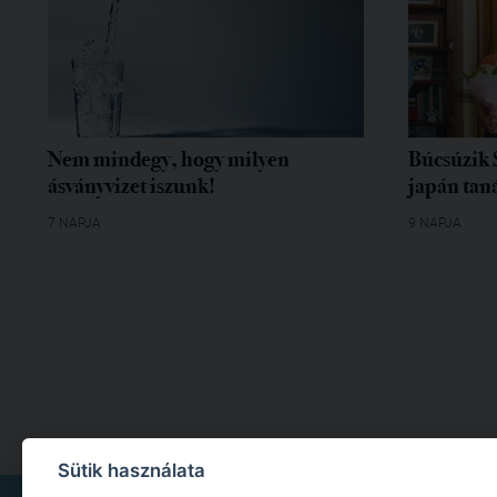
Nem mindegy, hogy milyen
Búcsúzik 
ásványvizet iszunk!
japán tan
7 NAPJA
9 NAPJA
Sütik használata
IMPRESSZUM
|
MÉDIAAJÁNLAT
|
ADATKEZELÉSI TÁJÉKOZTATÓ
|
JOGI NYILA