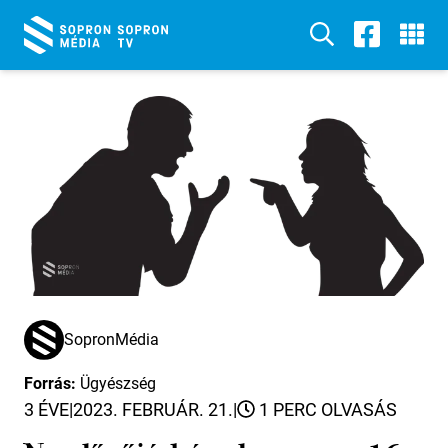
SopronMédia
Forrás:
Ügyészség
3 ÉVE
|
2023. FEBRUÁR. 21.
|
1 PERC OLVASÁS