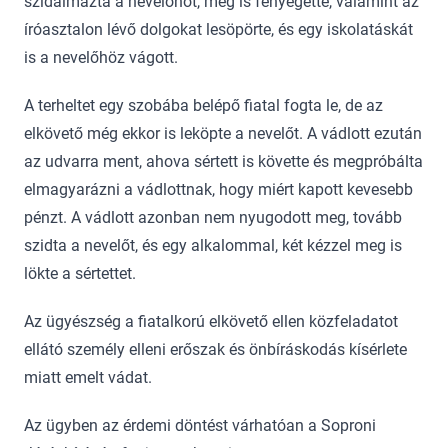
szidalmazta a nevelőnőt, meg is fenyegette, valamint az
íróasztalon lévő dolgokat lesöpörte, és egy iskolatáskát
is a nevelőhöz vágott.
A terheltet egy szobába belépő fiatal fogta le, de az
elkövető még ekkor is leköpte a nevelőt. A vádlott ezután
az udvarra ment, ahova sértett is követte és megpróbálta
elmagyarázni a vádlottnak, hogy miért kapott kevesebb
pénzt. A vádlott azonban nem nyugodott meg, tovább
szidta a nevelőt, és egy alkalommal, két kézzel meg is
lökte a sértettet.
Az ügyészség a fiatalkorú elkövető ellen közfeladatot
ellátó személy elleni erőszak és önbíráskodás kísérlete
miatt emelt vádat.
Az ügyben az érdemi döntést várhatóan a Soproni