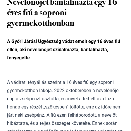
Nevelőnőjét bántalmazta egy 16
éves fiú a soproni
gyermekotthonban
A Győri Járási Ügyészség vádat emelt egy 16 éves fiú
ellen, aki nevelőnőjét szidalmazta, bántalmazta,
fenyegette
A vádirati tényállás szerint a 16 éves fiú egy soproni
gyermekotthon lakója. 2022 októberében a nevelőnője
épp a zsebpénzt osztotta, és mivel a terhelt az előző
hónap egy részét „szökésben” töltötte, erre az időre nem
járt neki zsebpénz. A fiú ezen felháborodott, a nevelőt
hibáztatta, és a teljes összeget követelte. Ennek során