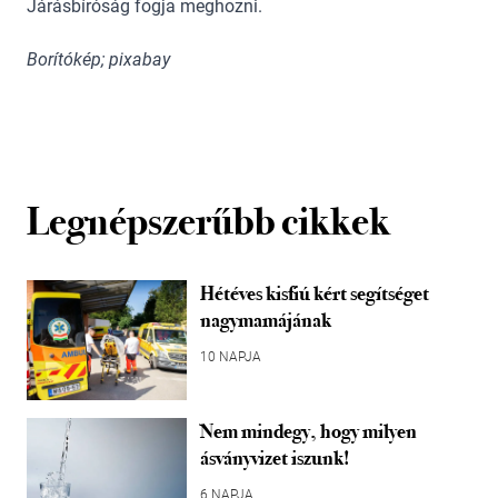
Járásbíróság fogja meghozni.
Borítókép; pixabay
Legnépszerűbb cikkek
Hétéves kisfiú kért segítséget
nagymamájának
10 NAPJA
Nem mindegy, hogy milyen
ásványvizet iszunk!
6 NAPJA