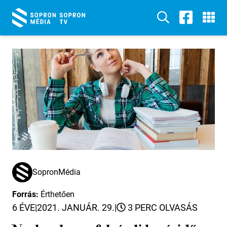
SopronMédia
Forrás:
Érthetően
6 ÉVE
|
2021. JANUÁR. 29.
|
3 PERC OLVASÁS