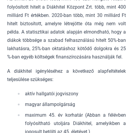
folyósított hitelt a Diákhitel Központ Zrt. több, mint 400
milliárd Ft értékben. 2020-ban több, mint 30 milliárd Ft
hitelt biztosított, amelyre létrejötte óta még nem volt
példa. A statisztikai adatok alapján elmondható, hogy a
diákok többsége a szabad felhasználású hitelt 50%-ban
lakhatásra, 25%-ban oktatáshoz kötődő dolgokra és 25
%-ban egyéb költségek finanszírozására használják fel.
A diákhitel igényléséhez a következő alapfeltételek
teljesülése szükséges:
aktív hallgatói jogviszony
magyar állampolgárság
maximum 45. év korhatár (Abban a félévben
folyósítható utoljára Diákhitel, amelyikben a
jogosult betölti az 45. életévet.)