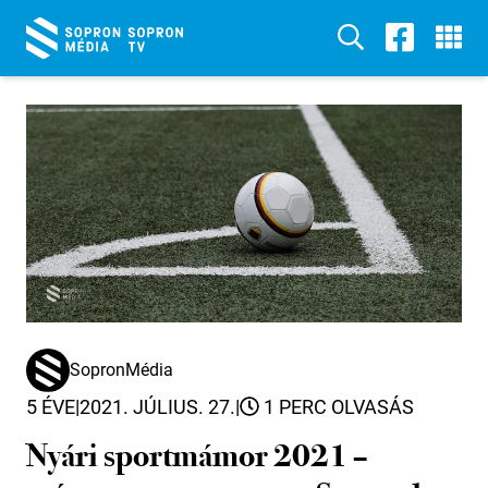
SopronMédia
5 ÉVE
|
2021. JÚLIUS. 27.
|
1 PERC OLVASÁS
Nyári sportmámor 2021 –