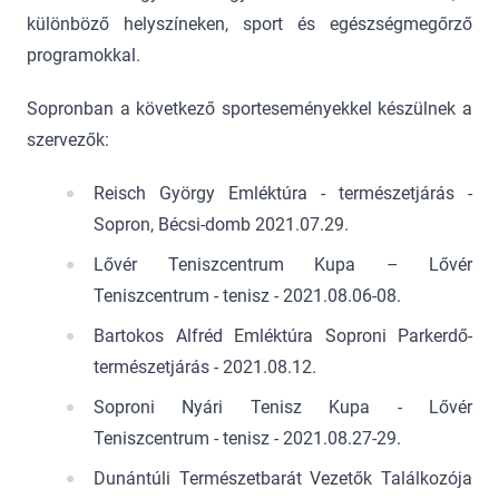
különböző helyszíneken, sport és egészségmegőrző
programokkal.
Sopronban a következő sporteseményekkel készülnek a
szervezők:
Reisch György Emléktúra - természetjárás -
Sopron, Bécsi-domb 2021.07.29.
Lővér Teniszcentrum Kupa – Lővér
Teniszcentrum - tenisz - 2021.08.06-08.
Bartokos Alfréd Emléktúra Soproni Parkerdő-
természetjárás - 2021.08.12.
Soproni Nyári Tenisz Kupa - Lővér
Teniszcentrum - tenisz - 2021.08.27-29.
Dunántúli Természetbarát Vezetők Találkozója