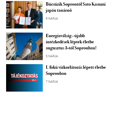
Búcsúzik Soprontól Sato Kasumi
japán tanárnő
9 NAPJA
Energiaválság - újabb
intézkedések léptek életbe
augusztus 3-tól Sopronban!
5 NAPJA
I. fokú vízkorlátozás lépett életbe
Sopronban
7 NAPJA