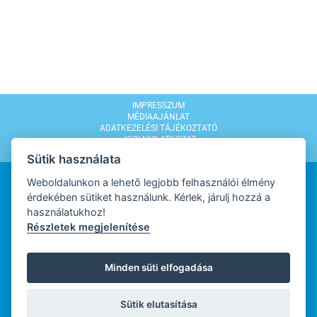
IMPRESSZUM
MÉDIAAJÁNLAT
ADATKEZELÉSI TÁJÉKOZTATÓ
JOGI NYILATKOZAT
MODERÁLÁSI SZABÁLYZAT
Sütik használata
Weboldalunkon a lehető legjobb felhasználói élmény
érdekében sütiket használunk. Kérlek, járulj hozzá a
használatukhoz!
Részletek megjelenítése
WEBDESIGN
Minden süti elfogadása
WEBFEJLESZTŐ
Sütik elutasítása