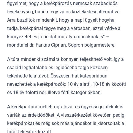
figyelmet, hogy a kerékpározás nemcsak szabadidős
tevékenység, hanem egy valós közlekedési alternatíva.
Arra buzdítok mindenkit, hogy a napi ügyeit hogyha
tudja, kerékpárral tegye meg a városban, ezzel védve a
környezetet és jó példát mutatva másoknak is” –
mondta el dr. Farkas Ciprián, Sopron polgármestere.
A túra mindenki számára könnyen teljesíthető volt, így a
család legfiatalabb és legidősebb tagja közösen
tekerhette le a távot. Összesen hat kategóriában
nevezhettek a kerékpározók: 10 év alatti, 10-18 év közötti
és 18 év fölötti női, illetve férfi kategóriákban.
A kerékpártúra mellett ugrálóvár és ügyességi játékok is
várták az érdeklődőket. A visszaérkezést követően pedig
kerékpárokat és még sok más ajándékot is kisorsoltak a
túrát teljesítők között.