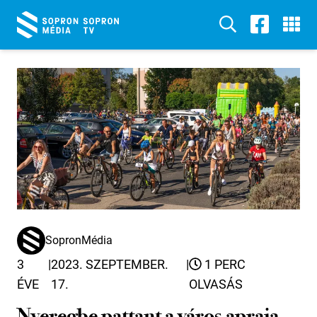
SopronMédia
3
|
2023. SZEPTEMBER.
|
1 PERC
ÉVE
17.
OLVASÁS
Nyeregbe pattant a város apraja-