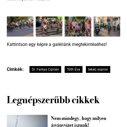
Kattintson egy képre a galériánk megtekintéséhez!
Címkék:
Dr. Farkas Ciprián
Tóth Éva
tekerj sopron
Legnépszerűbb cikkek
Nem mindegy, hogy milyen
ásványvizet iszunk!