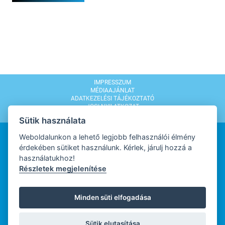
IMPRESSZUM
MÉDIAAJÁNLAT
ADATKEZELÉSI TÁJÉKOZTATÓ
JOGI NYILATKOZAT
MODERÁLÁSI SZABÁLYZAT
Sütik használata
Weboldalunkon a lehető legjobb felhasználói élmény
érdekében sütiket használunk. Kérlek, járulj hozzá a
használatukhoz!
Részletek megjelenítése
WEBDESIGN
Minden süti elfogadása
WEBFEJLESZTŐ
Sütik elutasítása