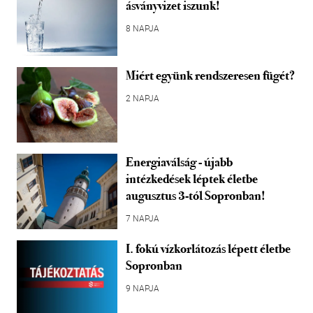
ásványvizet iszunk!
8 NAPJA
Miért együnk rendszeresen fügét?
2 NAPJA
Energiaválság - újabb
intézkedések léptek életbe
augusztus 3-tól Sopronban!
7 NAPJA
I. fokú vízkorlátozás lépett életbe
Sopronban
9 NAPJA