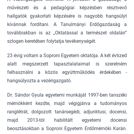
művészeti és a pedagógiai képzésben résztvevő
hallgatók gyakorlati képzésére is nagyobb hangsúlyt
kívánnak fordítani. A Tanulmányi Erdőgazdaság a
továbbiakban is az „Oktatással a természet oldalán”
szlogen keretében folytatja tevékenységét.
23 évig voltam a Soproni Egyetem oktatója. A két évtized
alatt megszerzett tapasztalataimat is szeretném
felhasználni a közös együttműködés érdekében -
hangsúlyozta a vezérigazgató.
Dr. Sándor Gyula egyetemi munkáját 1997-ben tanszéki
mérnökként kezdte, majd végigjárva a tudományos
ranglétrát, dolgozott tanársegédi, adjunktusi, docensi,
majd 2013-tól habilitált egyetemi docensi
beosztásokban a Soproni Egyetem Erdőmérnöki Karán.