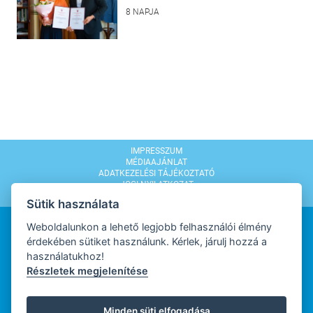
8 NAPJA
IMPRESSZUM
MÉDIAAJÁNLAT
ADATKEZELÉSI TÁJÉKOZTATÓ
JOGI NYILATKOZAT
MODERÁLÁSI SZABÁLYZAT
Sütik használata
Weboldalunkon a lehető legjobb felhasználói élmény
érdekében sütiket használunk. Kérlek, járulj hozzá a
használatukhoz!
Részletek megjelenítése
WEBDESIGN
Minden süti elfogadása