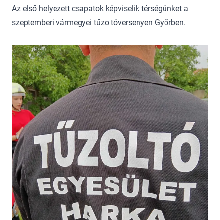
Az első helyezett csapatok képviselik térségünket a
szeptemberi vármegyei tűzoltóversenyen Győrben.