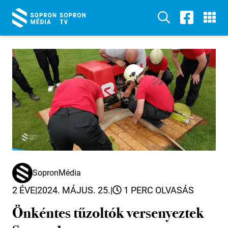
SopronMédia
2 ÉVE
|
2024. MÁJUS. 25.
|
1 PERC OLVASÁS
Önkéntes tűzoltók versenyeztek