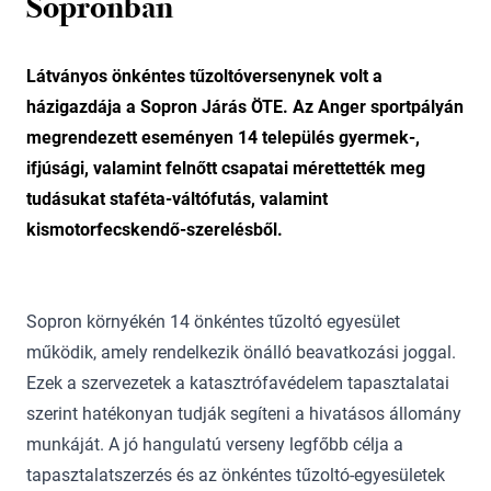
Sopronban
Látványos önkéntes tűzoltóversenynek volt a
házigazdája a Sopron Járás ÖTE. Az Anger sportpályán
megrendezett eseményen 14 település gyermek-,
ifjúsági, valamint felnőtt csapatai mérettették meg
tudásukat staféta-váltófutás, valamint
kismotorfecskendő-szerelésből.
Sopron környékén 14 önkéntes tűzoltó egyesület
működik, amely rendelkezik önálló beavatkozási joggal.
Ezek a szervezetek a katasztrófavédelem tapasztalatai
szerint hatékonyan tudják segíteni a hivatásos állomány
munkáját. A jó hangulatú verseny legfőbb célja a
tapasztalatszerzés és az önkéntes tűzoltó-egyesületek