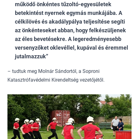
működő önkéntes tűzoltó-egyesületek
betekintést nyernek egymás munkájába.
A
célkilövés és akadálypálya teljesítése segíti
az önkénteseket abban, hogy felkészüljenek
az éles bevetésekre. A legeredményesebb
versenyzőket oklevéllel, kupával és éremmel
jutalmazzuk
– tudtuk meg Molnár Sándortól, a Soproni
Katasztrófavédelmi Kirendeltség vezetőjétől.