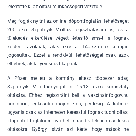
jelentette ki az oltási munkacsoport vezetője.
Meg fogják nyitni az online időpontfoglalási lehetőséget
200 ezer Szputnyik V-oltás regisztrálására is, és a
tülekedés elkerülése végett értesítő sms-t is fognak
küldeni azoknak, akik erre a TAJ-számuk alapján
jogosultak. Ezzel a rendkívüli lehetőséggel csak azok
élhetnek, akik ilyen sms-t kapnak.
A Pfizer mellett a kormány eltesz többezer adag
Szputnyik V oltóanyagot a 16-18 éves korosztály
oltására. Ehhez regisztrálni kell a vakcinainfo.gov.hu
honlapon, legkésőbb május 7-én, péntekig. A fiatalok
ugyanis csak az interneten keresztül fognak tudni oltási
időpontot foglalni a jövő hét második felében esedékes
oltásokra. György István azt kérte, hogy mások ne