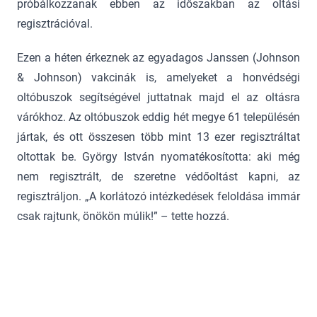
próbálkozzanak ebben az időszakban az oltási
regisztrációval.
Ezen a héten érkeznek az egyadagos Janssen (Johnson
& Johnson) vakcinák is, amelyeket a honvédségi
oltóbuszok segítségével juttatnak majd el az oltásra
várókhoz. Az oltóbuszok eddig hét megye 61 településén
jártak, és ott összesen több mint 13 ezer regisztráltat
oltottak be. György István nyomatékosította: aki még
nem regisztrált, de szeretne védőoltást kapni, az
regisztráljon. „A korlátozó intézkedések feloldása immár
csak rajtunk, önökön múlik!” – tette hozzá.