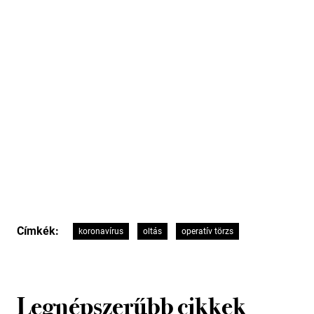
Címkék:
koronavírus
oltás
operatív törzs
Legnépszerűbb cikkek