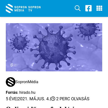
SopronMédia
Forrás:
hirado.hu
5 ÉVE
|
2021. MÁJUS. 4.
|
2 PERC OLVASÁS