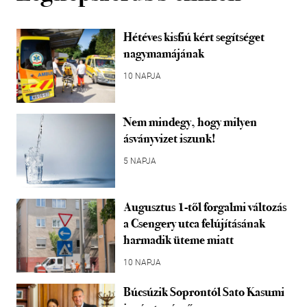
Hétéves kisfiú kért segítséget
nagymamájának
10 NAPJA
Nem mindegy, hogy milyen
ásványvizet iszunk!
5 NAPJA
Augusztus 1-től forgalmi változás
a Csengery utca felújításának
harmadik üteme miatt
10 NAPJA
Búcsúzik Soprontól Sato Kasumi