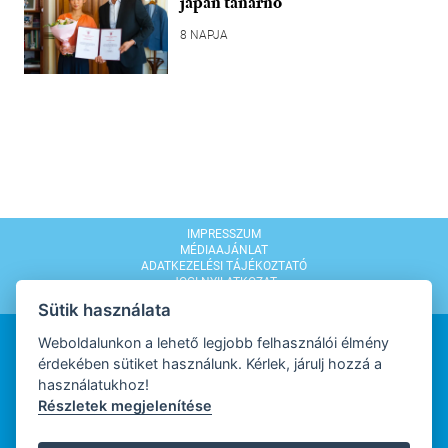
japán tanárnő
8 NAPJA
IMPRESSZUM
MÉDIAAJÁNLAT
ADATKEZELÉSI TÁJÉKOZTATÓ
JOGI NYILATKOZAT
MODERÁLÁSI SZABÁLYZAT
Sütik használata
Weboldalunkon a lehető legjobb felhasználói élmény
érdekében sütiket használunk. Kérlek, járulj hozzá a
használatukhoz!
Részletek megjelenítése
WEBDESIGN