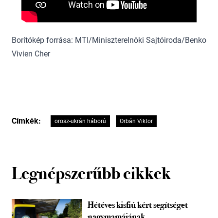
Borítókép forrása: MTI/Miniszterelnöki Sajtóiroda/Benko
Vivien Cher
Címkék:
orosz-ukrán háború
Orbán Viktor
Legnépszerűbb cikkek
Hétéves kisfiú kért segítséget
nagymamájának