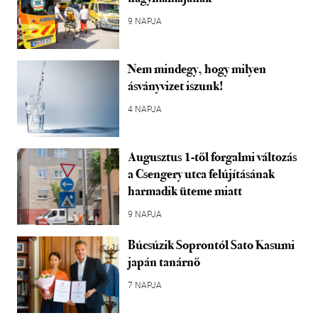
9 NAPJA
Nem mindegy, hogy milyen
ásványvizet iszunk!
4 NAPJA
Augusztus 1-től forgalmi változás
a Csengery utca felújításának
harmadik üteme miatt
9 NAPJA
Búcsúzik Soprontól Sato Kasumi
japán tanárnő
7 NAPJA