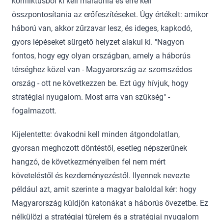
konfliktusból ki kell maradnia és erre kell
összpontosítania az erőfeszítéseket. Úgy értékelt: amikor
háború van, akkor zűrzavar lesz, és ideges, kapkodó,
gyors lépéseket sürgető helyzet alakul ki. "Nagyon
fontos, hogy egy olyan országban, amely a háborús
térséghez közel van - Magyarország az szomszédos
ország - ott ne következzen be. Ezt úgy hívjuk, hogy
stratégiai nyugalom. Most arra van szükség" -
fogalmazott.
Kijelentette: óvakodni kell minden átgondolatlan,
gyorsan meghozott döntéstől, esetleg népszerűnek
hangzó, de következményeiben fel nem mért
követeléstől és kezdeményezéstől. Ilyennek nevezte
például azt, amit szerinte a magyar baloldal kér: hogy
Magyarország küldjön katonákat a háborús övezetbe. Ez
nélkülözi a stratégiai türelem és a stratégiai nyugalom