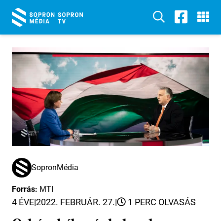
SopronMédia
Forrás:
MTI
4 ÉVE
|
2022. FEBRUÁR. 27.
|
1 PERC OLVASÁS