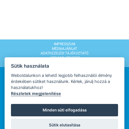
IMPRESSZUM
MÉDIAAJÁNLAT
ADATKEZELÉSI TÁJÉKOZTATÓ
JOGI NYILATKOZAT
MODERÁLÁSI SZABÁLYZAT
Sütik használata
Weboldalunkon a lehető legjobb felhasználói élmény
érdekében sütiket használunk. Kérlek, járulj hozzá a
használatukhoz!
Részletek megjelenítése
WEBDESIGN
Minden süti elfogadása
WEBFEJLESZTŐ
Sütik elutasítása