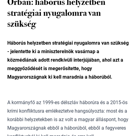
Orbán: háborús helyzetben
stratégiai nyugalomra van
szükség
Háborús helyzetben stratégiai nyugalomra van szükség
- jelentette ki a miniszterelnök vasárnap a
közmédiának adott rendkívüli interjújában, ahol azt a
meggyőződését is megerősítette, hogy
Magyarországnak ki kell maradnia a háborúból.
A kormányfő az 1999-es délszláv háborúra és a 2015-ös
krími konfliktusra emlékeztetve hangsúlyozta: most és a
korábbi helyzetekben is az volt a magyar álláspont, hogy
Magyarországnak ebből a háborúból, ebből a fegyveres