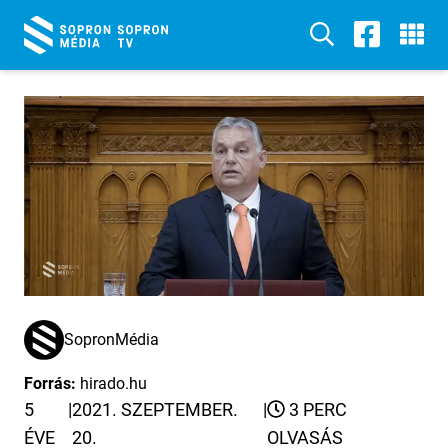
SopronMédia
Forrás:
hirado.hu
5
|
2021. SZEPTEMBER.
|
3 PERC
ÉVE
20.
OLVASÁS