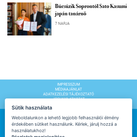
Búcsúzik Soprontól Sato Kasumi
japán tanárnő
7 NAPJA
IMPRESSZUM
MÉDIAAJÁNLAT
ADATKEZELÉSI TÁJÉKOZTATÓ
JOGI NYILATKOZAT
MODERÁLÁSI SZABÁLYZAT
Sütik használata
Weboldalunkon a lehető legjobb felhasználói élmény
érdekében sütiket használunk. Kérlek, járulj hozzá a
használatukhoz!
Részletek megjelenítése