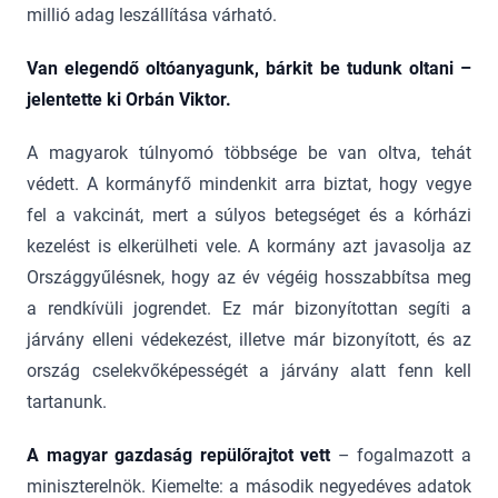
millió adag leszállítása várható.
Van elegendő oltóanyagunk, bárkit be tudunk oltani –
jelentette ki Orbán Viktor.
A magyarok túlnyomó többsége be van oltva, tehát
védett. A kormányfő mindenkit arra biztat, hogy vegye
fel a vakcinát, mert a súlyos betegséget és a kórházi
kezelést is elkerülheti vele. A kormány azt javasolja az
Országgyűlésnek, hogy az év végéig hosszabbítsa meg
a rendkívüli jogrendet. Ez már bizonyítottan segíti a
járvány elleni védekezést, illetve már bizonyított, és az
ország cselekvőképességét a járvány alatt fenn kell
tartanunk.
A magyar gazdaság repülőrajtot vett
– fogalmazott a
miniszterelnök. Kiemelte: a második negyedéves adatok