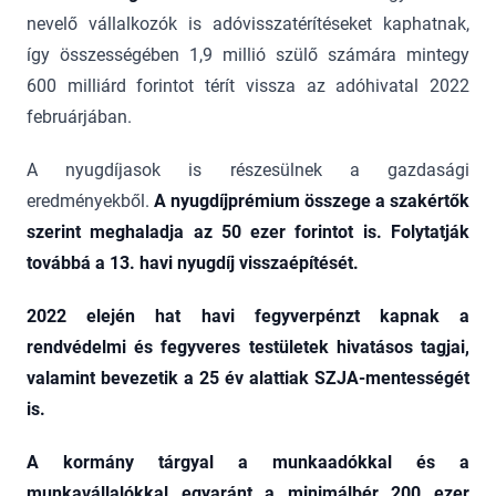
nevelő vállalkozók is adóvisszatérítéseket kaphatnak,
így összességében 1,9 millió szülő számára mintegy
600 milliárd forintot térít vissza az adóhivatal 2022
februárjában.
A nyugdíjasok is részesülnek a gazdasági
eredményekből.
A nyugdíjprémium összege a szakértők
szerint meghaladja az 50 ezer forintot is. Folytatják
továbbá a 13. havi nyugdíj visszaépítését.
2022 elején hat havi fegyverpénzt kapnak a
rendvédelmi és fegyveres testületek hivatásos tagjai,
valamint bevezetik a 25 év alattiak SZJA-mentességét
is.
A kormány tárgyal a munkaadókkal és a
munkavállalókkal egyaránt a minimálbér 200 ezer