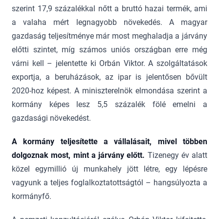
szerint 17,9 százalékkal nőtt a bruttó hazai termék, ami
a valaha mért legnagyobb növekedés. A magyar
gazdaság teljesítménye már most meghaladja a járvány
előtti szintet, míg számos uniós országban erre még
várni kell – jelentette ki Orbán Viktor. A szolgáltatások
exportja, a beruházások, az ipar is jelentősen bővült
2020-hoz képest. A miniszterelnök elmondása szerint a
kormány képes lesz 5,5 százalék fölé emelni a
gazdasági növekedést.
A kormány teljesítette a vállalásait, mivel többen
dolgoznak most, mint a járvány előtt.
Tizenegy év alatt
közel egymillió új munkahely jött létre, egy lépésre
vagyunk a teljes foglalkoztatottságtól – hangsúlyozta a
kormányfő.