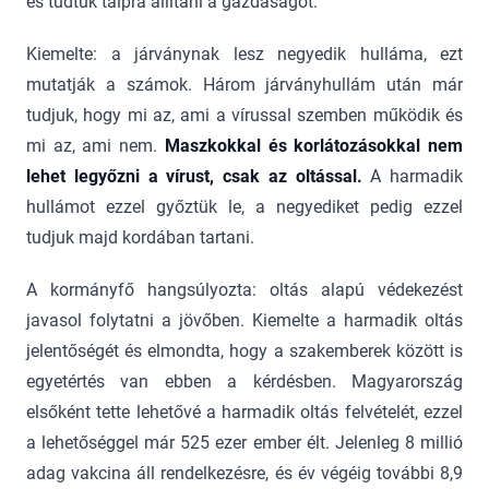
és tudtuk talpra állítani a gazdaságot.
Kiemelte: a járványnak lesz negyedik hulláma, ezt
mutatják a számok. Három járványhullám után már
tudjuk, hogy mi az, ami a vírussal szemben működik és
mi az, ami nem.
Maszkokkal és korlátozásokkal nem
lehet legyőzni a vírust, csak az oltással.
A harmadik
hullámot ezzel győztük le, a negyediket pedig ezzel
tudjuk majd kordában tartani.
A kormányfő hangsúlyozta: oltás alapú védekezést
javasol folytatni a jövőben. Kiemelte a harmadik oltás
jelentőségét és elmondta, hogy a szakemberek között is
egyetértés van ebben a kérdésben. Magyarország
elsőként tette lehetővé a harmadik oltás felvételét, ezzel
a lehetőséggel már 525 ezer ember élt. Jelenleg 8 millió
adag vakcina áll rendelkezésre, és év végéig további 8,9