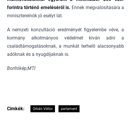
forintra történő emeléséről is.
Ennek megvalósítására a
miniszterelnök jó esélyt lát.
A nemzeti konzultáció eredményét figyelembe véve, a
kormány alkotmányos védelmet kíván adni a
családtámogatásoknak, a munkát terhelő alacsonyabb
adóknak és a nyugdíjaknak is.
Borítókép;MTI
Címkék:
Orbán Viktor
parlament