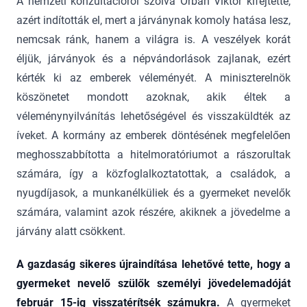
A nemzeti konzultációról szólva Orbán Viktor kifejtette,
azért indították el, mert a járványnak komoly hatása lesz,
nemcsak ránk, hanem a világra is. A veszélyek korát
éljük, járványok és a népvándorlások zajlanak, ezért
kérték ki az emberek véleményét. A miniszterelnök
köszönetet mondott azoknak, akik éltek a
véleménynyilvánítás lehetőségével és visszaküldték az
íveket. A kormány az emberek döntésének megfelelően
meghosszabbította a hitelmoratóriumot a rászorultak
számára, így a közfoglalkoztatottak, a családok, a
nyugdíjasok, a munkanélküliek és a gyermeket nevelők
számára, valamint azok részére, akiknek a jövedelme a
járvány alatt csökkent.
A gazdaság sikeres újraindítása lehetővé tette, hogy a
gyermeket nevelő szülők személyi jövedelemadóját
február 15-ig visszatérítsék számukra.
A gyermeket