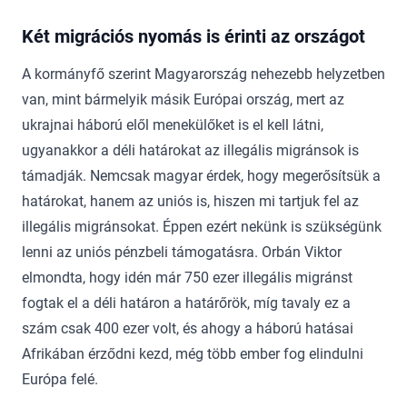
Két migrációs nyomás is érinti az országot
A kormányfő szerint Magyarország nehezebb helyzetben
van, mint bármelyik másik Európai ország, mert az
ukrajnai háború elől menekülőket is el kell látni,
ugyanakkor a déli határokat az illegális migránsok is
támadják. Nemcsak magyar érdek, hogy megerősítsük a
határokat, hanem az uniós is, hiszen mi tartjuk fel az
illegális migránsokat. Éppen ezért nekünk is szükségünk
lenni az uniós pénzbeli támogatásra. Orbán Viktor
elmondta, hogy idén már 750 ezer illegális migránst
fogtak el a déli határon a határőrök, míg tavaly ez a
szám csak 400 ezer volt, és ahogy a háború hatásai
Afrikában érződni kezd, még több ember fog elindulni
Európa felé.