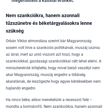
megerősíteni a katonai erőnket.
Nem szankciókra, hanem azonnali
tűzszünetre és béketárgyalásokra lenne
szükség
Orbán Viktor elmondása szerint bár Magyarország
sosem volt híve a szankciós politikának, muszáj úsznia
az árral, mert az unió viszont azt hiszi, hogy a
szankciókkal, gazdasági szankciókkal célt lehet elérni. A
miniszterelnök kifejtette, hogy mivel belső veszélyt nem
akar Magyarország, muszáj engedni a többség
akaratának, de leszögezte hogy egyes kérdésekben nem
hajlandó engedni.
Ha nincs béke, akkor menetelünk a recesszió felé –
mondta a kormányfő. Nem szankciókra, hanem azonnali