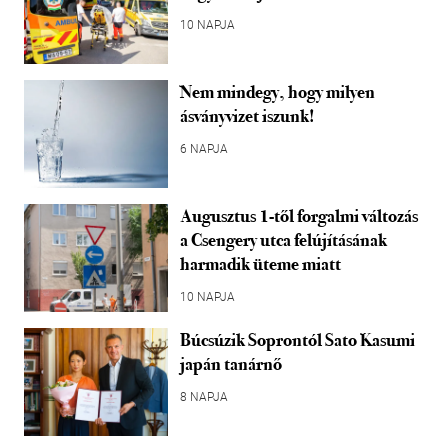
10 NAPJA
Nem mindegy, hogy milyen
ásványvizet iszunk!
6 NAPJA
Augusztus 1-től forgalmi változás
a Csengery utca felújításának
harmadik üteme miatt
10 NAPJA
Búcsúzik Soprontól Sato Kasumi
japán tanárnő
8 NAPJA