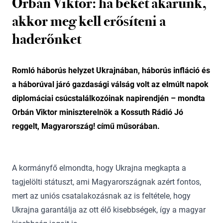
Orbán Viktor: ha békét akarunk,
akkor meg kell erősíteni a
haderőnket
Romló háborús helyzet Ukrajnában, háborús infláció és
a háborúval járó gazdasági válság volt az elmúlt napok
diplomáciai csúcstalálkozóinak napirendjén – mondta
Orbán Viktor miniszterelnök a Kossuth Rádió Jó
reggelt, Magyarország! című műsorában.
A kormányfő elmondta, hogy Ukrajna megkapta a
tagjelölti státuszt, ami Magyarországnak azért fontos,
mert az uniós csatalakozásnak az is feltétele, hogy
Ukrajna garantálja az ott élő kisebbségek, így a magyar