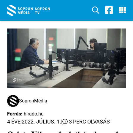
SopronMédia
Forrás:
hirado.hu
4 ÉVE
|
2022. JÚLIUS. 1.
|
3 PERC OLVASÁS