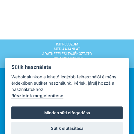
IMPRESSZUM
MÉDIAAJÁNLAT
ADATKEZELÉSI TÁJÉKOZTATÓ
JOGI NYILATKOZAT
MODERÁLÁSI SZABÁLYZAT
Sütik használata
Weboldalunkon a lehető legjobb felhasználói élmény
érdekében sütiket használunk. Kérlek, járulj hozzá a
használatukhoz!
Részletek megjelenítése
WEBDESIGN
Minden süti elfogadása
WEBFEJLESZTŐ
Sütik elutasítása