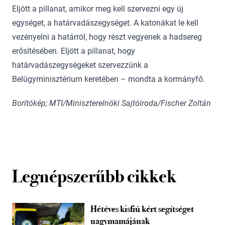
Eljött a pillanat, amikor meg kell szervezni egy új
egységet, a határvadászegységet. A katonákat le kell
vezényelni a határról, hogy részt vegyenek a hadsereg
erősítésében. Eljött a pillanat, hogy
határvadászegységeket szervezzünk a
Belügyminisztérium keretében – mondta a kormányfő.
Borítókép; MTI/Miniszterelnöki Sajtóiroda/Fischer Zoltán
Legnépszerűbb cikkek
Hétéves kisfiú kért segítséget
nagymamájának