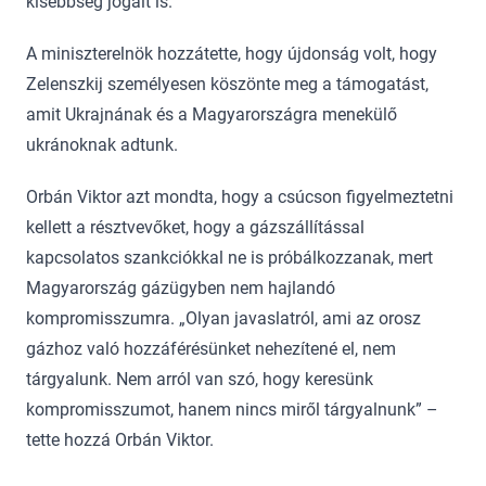
kisebbség jogait is.
A miniszterelnök hozzátette, hogy újdonság volt, hogy
Zelenszkij személyesen köszönte meg a támogatást,
amit Ukrajnának és a Magyarországra menekülő
ukránoknak adtunk.
Orbán Viktor azt mondta, hogy a csúcson figyelmeztetni
kellett a résztvevőket, hogy a gázszállítással
kapcsolatos szankciókkal ne is próbálkozzanak, mert
Magyarország gázügyben nem hajlandó
kompromisszumra. „Olyan javaslatról, ami az orosz
gázhoz való hozzáférésünket nehezítené el, nem
tárgyalunk. Nem arról van szó, hogy keresünk
kompromisszumot, hanem nincs miről tárgyalnunk” –
tette hozzá Orbán Viktor.