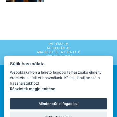
IMPRESSZUM
MÉDIAAJÁNLAT
ADATKEZELÉSI TÁJÉKOZTATÓ
JOGI NYILATKOZAT
MODERÁLÁSI SZABÁLYZAT
Sütik használata
Weboldalunkon a lehető legjobb felhasználói élmény
érdekében sütiket használunk. Kérlek, járulj hozzá a
használatukhoz!
Részletek megjelenítése
WEBDESIGN
Minden süti elfogadása
WEBFEJLESZTŐ