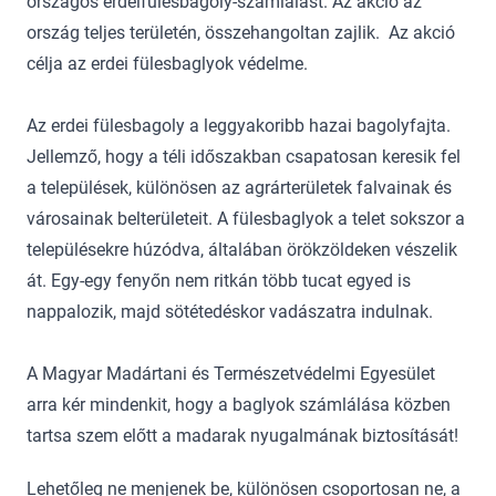
országos erdeifülesbagoly-számlálást. Az akció az
ország teljes területén, összehangoltan zajlik. Az akció
célja az erdei fülesbaglyok védelme.
Az erdei fülesbagoly a leggyakoribb hazai bagolyfajta.
Jellemző, hogy a téli időszakban csapatosan keresik fel
a települések, különösen az agrárterületek falvainak és
városainak belterületeit. A fülesbaglyok a telet sokszor a
településekre húzódva, általában örökzöldeken vészelik
át. Egy-egy fenyőn nem ritkán több tucat egyed is
nappalozik, majd sötétedéskor vadászatra indulnak.
A Magyar Madártani és Természetvédelmi Egyesület
arra kér mindenkit, hogy a baglyok számlálása közben
tartsa szem előtt a madarak nyugalmának biztosítását!
Lehetőleg ne menjenek be, különösen csoportosan ne, a