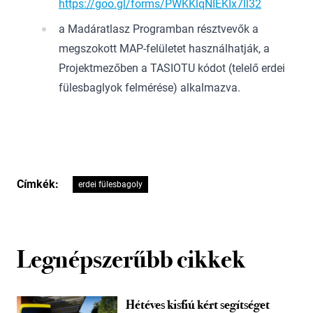
https://goo.gl/forms/PWKKlqNIEKIx7ll32
a Madáratlasz Programban résztvevők a
megszokott MAP-felületet használhatják, a
Projektmezőben a TASIOTU kódot (telelő erdei
fülesbaglyok felmérése) alkalmazva.
Címkék:
erdei fülesbagoly
Legnépszerűbb cikkek
Hétéves kisfiú kért segítséget