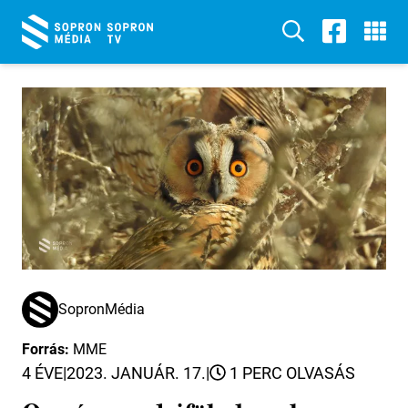
SopronMédia
Forrás:
MME
4 ÉVE
|
2023. JANUÁR. 17.
|
1 PERC OLVASÁS