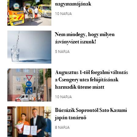
nagymamájának
10 NAPJA
Nem mindegy, hogy milyen
ásványvizet iszunk!
5 NAPJA
Augusztus 1-től forgalmi változás
a Csengery utca felújításának
harmadik üteme miatt
10 NAPJA
Búcsúzik Soprontól Sato Kasumi
japán tanárnő
8 NAPJA