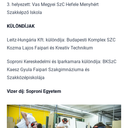
3. helyezett: Vas Megyei SzC Hefele Menyhért
Szakképző Iskola
KÜLÖNDÍJAK
Leitz-Hungária Kft. különdíja: Budapesti Komplex SZC
Kozma Lajos Faipari és Kreatív Technikum
Soproni Kereskedelmi és Iparkamara különdíja: BKSzC
Kaesz Gyula Faipari Szakgimnáziuma és
Szakközépiskolája
Vizer díj: Soproni Egyetem