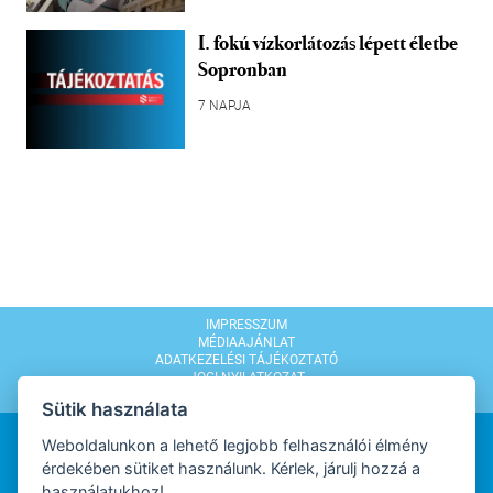
I. fokú vízkorlátozás lépett életbe
Sopronban
7 NAPJA
IMPRESSZUM
MÉDIAAJÁNLAT
ADATKEZELÉSI TÁJÉKOZTATÓ
JOGI NYILATKOZAT
MODERÁLÁSI SZABÁLYZAT
Sütik használata
Weboldalunkon a lehető legjobb felhasználói élmény
érdekében sütiket használunk. Kérlek, járulj hozzá a
használatukhoz!