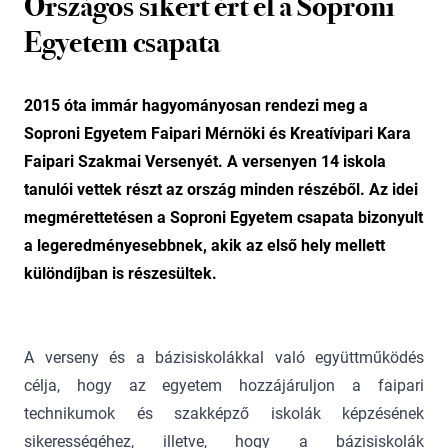
Országos sikert ért el a Soproni
Egyetem csapata
2015 óta immár hagyományosan rendezi meg a
Soproni Egyetem Faipari Mérnöki és Kreatívipari Kara
Faipari Szakmai Versenyét. A versenyen 14 iskola
tanulói vettek részt az ország minden részéből. Az idei
megmérettetésen a Soproni Egyetem csapata bizonyult
a legeredményesebbnek, akik az első hely mellett
különdíjban is részesültek.
A verseny és a bázisiskolákkal való együttműködés
célja, hogy az egyetem hozzájáruljon a faipari
technikumok és szakképző iskolák képzésének
sikerességéhez, illetve, hogy a bázisiskolák