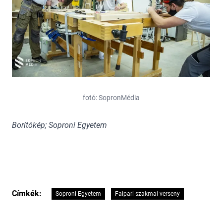
fotó: SopronMédia
Borítókép; Soproni Egyetem
Címkék:
Soproni Egyetem
Faipari szakmai verseny