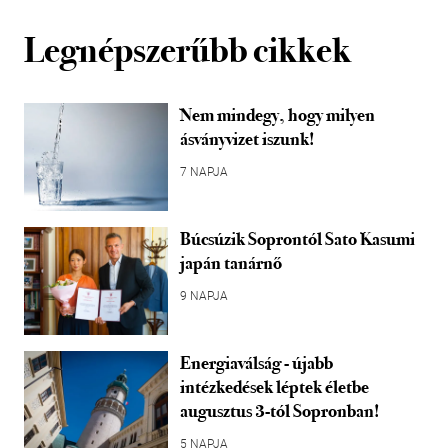
Legnépszerűbb cikkek
Nem mindegy, hogy milyen
ásványvizet iszunk!
7 NAPJA
Búcsúzik Soprontól Sato Kasumi
japán tanárnő
9 NAPJA
Energiaválság - újabb
intézkedések léptek életbe
augusztus 3-tól Sopronban!
5 NAPJA