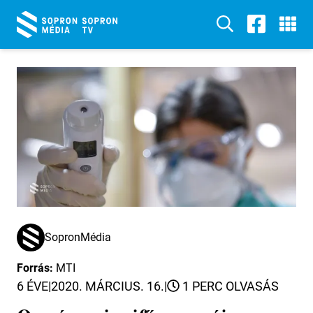
SopronMédia
Forrás:
MTI
6 ÉVE
|
2020. MÁRCIUS. 16.
|
1 PERC OLVASÁS