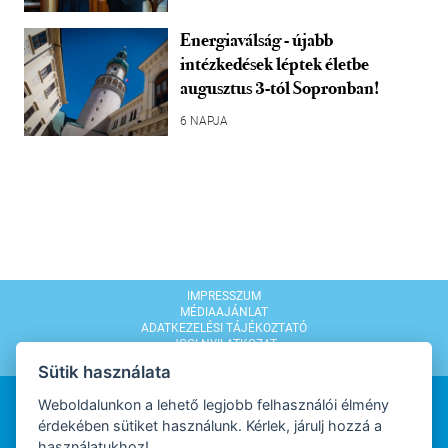
Energiaválság - újabb
intézkedések léptek életbe
augusztus 3-tól Sopronban!
6 NAPJA
IMPRESSZUM
MÉDIAAJÁNLAT
ADATKEZELÉSI TÁJÉKOZTATÓ
JOGI NYILATKOZAT
MODERÁLÁSI SZABÁLYZAT
Sütik használata
Weboldalunkon a lehető legjobb felhasználói élmény
érdekében sütiket használunk. Kérlek, járulj hozzá a
használatukhoz!