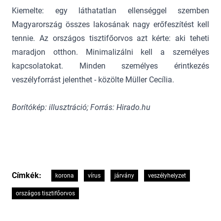
Kiemelte: egy láthatatlan ellenséggel szemben
Magyarország összes lakosának nagy erőfeszítést kell
tennie. Az országos tisztifőorvos azt kérte: aki teheti
maradjon otthon. Minimalizálni kell a személyes
kapcsolatokat. Minden személyes érintkezés
veszélyforrást jelenthet - közölte Müller Cecília.
Borítókép: illusztráció; Forrás: Hirado.hu
Címkék:
korona
vírus
járvány
veszélyhelyzet
országos tisztifőorvos