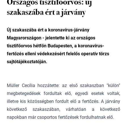
Országos tisztifőorvos: új
szakaszába ért a járvány
Új szakaszába ért a koronavírus-járvány
Magyarországon - jelentette ki az országos
tisztifőorvos hétfőn Budapesten, a koronavírus-
fertőzés elleni védekezésért felelős operatív törzs
sajtótájékoztatóján.
Müller Cecília hozzátette: az első szakaszban "külön"
megbetegedések fordultak elő, egyedi esetek voltak,
illetve kis közösségben fordult elő a fertőzés. A járvány
következő szakaszában, várhatóan a következő
napokban már csoportos fertőzések fordulhatnak elő.