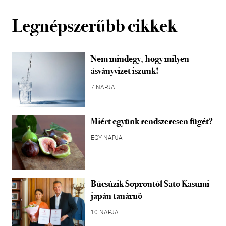
Legnépszerűbb cikkek
Nem mindegy, hogy milyen
ásványvizet iszunk!
7 NAPJA
Miért együnk rendszeresen fügét?
EGY NAPJA
Búcsúzik Soprontól Sato Kasumi
japán tanárnő
10 NAPJA