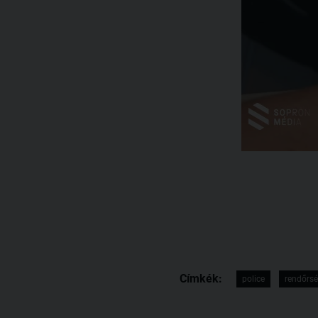
Címkék:
police
rendőrs