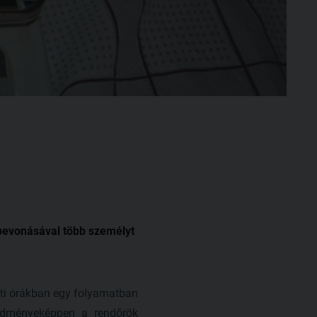
 bevonásával több személyt
sti órákban egy folyamatban
redményeképpen a rendőrök