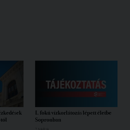
tézkedések
I. fokú vízkorlátozás lépett életbe
-tól
Sopronban
7 NAPJA