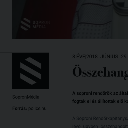
8 ÉVE
|
2018. JÚNIUS. 29.
Összehang
A soproni rendőrök az álta
SopronMédia
fogtak el és állítottak elő 
Forrás:
police.hu
A Soproni Rendőrkapitánysá
lévő ügyben összehangolt