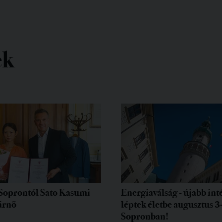
ek
Soprontól Sato Kasumi
Energiaválság - újabb in
árnő
léptek életbe augusztus 3
Sopronban!