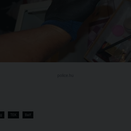
police.hu
ég
TEK
Balf