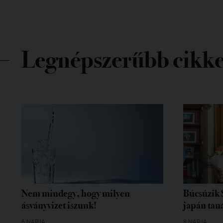
Legnépszerűbb cikk
Nem mindegy, hogy milyen
Búcsúzik 
ásványvizet iszunk!
japán tan
6 NAPJA
8 NAPJA