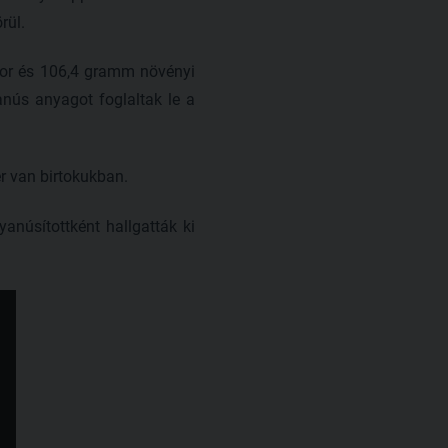
rül.
por és 106,4 gramm növényi
nús anyagot foglaltak le a
r van birtokukban.
anúsítottként hallgatták ki