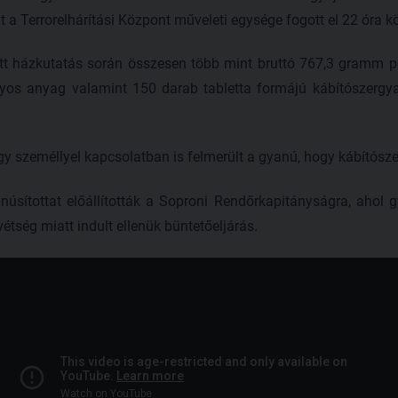
it a Terrorelhárítási Központ műveleti egysége fogott el 22 óra kö
ott házkutatás során összesen több mint bruttó 767,3 gramm 
lyos anyag valamint 150 darab tabletta formájú kábítószergya
gy személlyel kapcsolatban is felmerült a gyanú, hogy kábítósze
úsítottat előállították a Soproni Rendőrkapitányságra, ahol gy
vétség miatt indult ellenük büntetőeljárás.