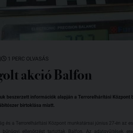
|
1 PERC OLVASÁS
olt akció Balfon
luk beszerzett információk alapján a Terrorelhárítási Központ
kábítószer birtoklása miatt.
g és a Terrorelhárítási Központ munkatársai június 27-én az e
 bűnügyi ellenőrzést tartottak Balfon. Az adatgyűjtések e