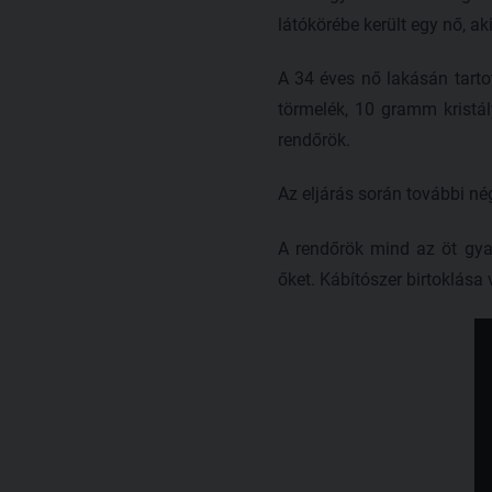
látókörébe került egy nő, ak
A 34 éves nő lakásán tart
törmelék, 10 gramm kristá
rendőrök.
Az eljárás során további né
A rendőrök mind az öt gyan
őket. Kábítószer birtoklása 