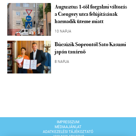
Augusztus 1-től forgalmi változás
a Csengery utca felújításának
harmadik üteme miatt
10 NAPJA
Búcsúzik Soprontól Sato Kasumi
japán tanárnő
8 NAPJA
IMPRESSZUM
MÉDIAAJÁNLAT
ADATKEZELÉSI TÁJÉKOZTATÓ