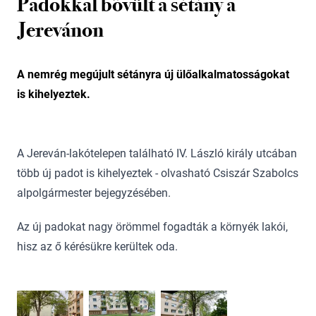
Padokkal bővült a sétány a
Jerevánon
A nemrég megújult sétányra új ülőalkalmatosságokat
is kihelyeztek.
A Jereván-lakótelepen található IV. László király utcában
több új padot is kihelyeztek - olvasható Csiszár Szabolcs
alpolgármester bejegyzésében.
Az új padokat nagy örömmel fogadták a környék lakói,
hisz az ő kérésükre kerültek oda.