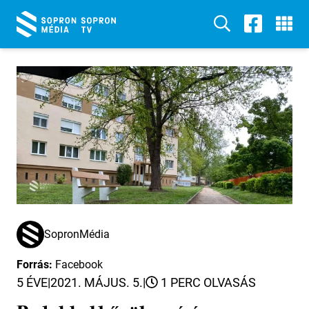
SopronMédia
Forrás:
Facebook
5 ÉVE
|
2021. MÁJUS. 5.
|
1 PERC OLVASÁS