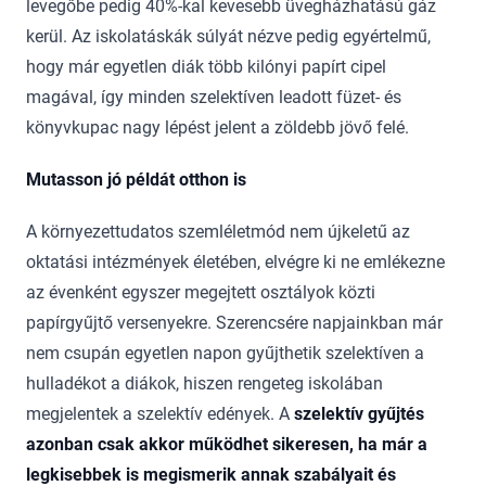
levegőbe pedig 40%-kal kevesebb üvegházhatású gáz
kerül. Az iskolatáskák súlyát nézve pedig egyértelmű,
hogy már egyetlen diák több kilónyi papírt cipel
magával, így minden szelektíven leadott füzet- és
könyvkupac nagy lépést jelent a zöldebb jövő felé.
Mutasson jó példát otthon is
A környezettudatos szemléletmód nem újkeletű az
oktatási intézmények életében, elvégre ki ne emlékezne
az évenként egyszer megejtett osztályok közti
papírgyűjtő versenyekre. Szerencsére napjainkban már
nem csupán egyetlen napon gyűjthetik szelektíven a
hulladékot a diákok, hiszen rengeteg iskolában
megjelentek a szelektív edények. A
szelektív gyűjtés
azonban csak akkor működhet sikeresen, ha már a
legkisebbek is megismerik annak szabályait és