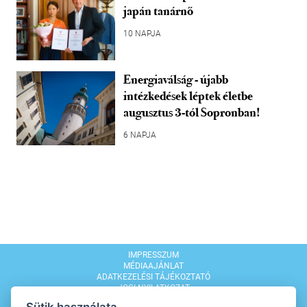
japán tanárnő
10 NAPJA
Energiaválság - újabb
intézkedések léptek életbe
augusztus 3-tól Sopronban!
6 NAPJA
IMPRESSZUM
MÉDIAAJÁNLAT
ADATKEZELÉSI TÁJÉKOZTATÓ
JOGI NYILATKOZAT
MODERÁLÁSI SZABÁLYZAT
Sütik használata