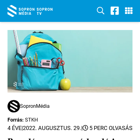
SopronMédia
Forrás:
STKH
4 ÉVE
|
2022. AUGUSZTUS. 29.
|
5 PERC OLVASÁS