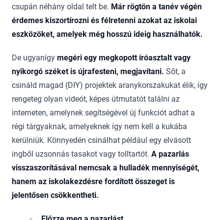
csupán néhány oldal telt be.
Már rögtön a tanév végén
érdemes kiszortírozni és félretenni azokat az iskolai
eszközöket, amelyek még hosszú ideig használhatók.
De ugyanígy
megéri egy megkopott íróasztalt vagy
nyikorgó széket is újrafesteni, megjavítani.
Sőt, a
csináld magad (DIY) projektek aranykorszakukat élik, így
rengeteg olyan videót, képes útmutatót találni az
interneten, amelynek segítségével új funkciót adhat a
régi tárgyaknak, amelyeknek így nem kell a kukába
kerülniük. Könnyedén csinálhat például egy elvásott
ingből uzsonnás tasakot vagy tolltartót.
A pazarlás
visszaszorításával nemcsak a hulladék mennyiségét,
hanem az iskolakezdésre fordított összeget is
jelentősen csökkentheti.
Előzze meg a pazarlást