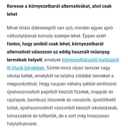
Keresse a környezetbarát alternatívákat, ahol csak
lehet
Mivel óriási diákseregről van szó, minden egyes apró
változtatásnak komoly szerepe lehet. Éppen ezért
fontos, hogy amiből csak lehet, környezetbarát
alternatívát válasszon az eddig használt műanyag
termékek helyett
, amelyek
környezetkárosító hatásairól
itt írtunk bővebben.
Szinte nincs olyan tanszer vagy
iskolai kellék, amelyből ne találna zöldebb terméket a
megszokottnál. Hogy csupán néhány példát említsünk:
újrahasznosított papírből készült füzetek, mappák és
rajzlapok, bambusz írószerek és vonalzók, újratölthető
tollak, újrahasznosított vászonból készült iskolatáskák,
tornazsákok és tolltartók, de a sort még hosszasan
folytathatnánk.