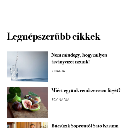
Legnépszerűbb cikkek
Nem mindegy, hogy milyen
ásványvizet iszunk!
7 NAPJA
Miért együnk rendszeresen fügét?
EGY NAPJA
Búcsúzik Soprontól Sato Kasumi