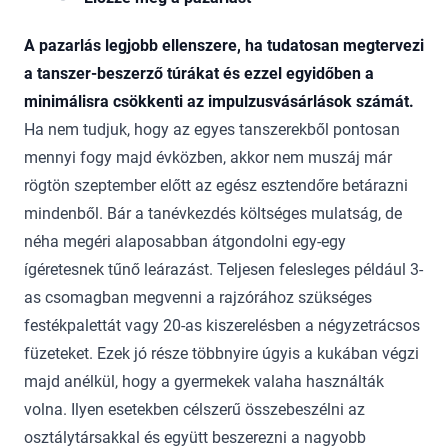
A pazarlás legjobb ellenszere, ha tudatosan megtervezi
a tanszer-beszerző túrákat és ezzel egyidőben a
minimálisra csökkenti az impulzusvásárlások számát.
Ha nem tudjuk, hogy az egyes tanszerekből pontosan
mennyi fogy majd évközben, akkor nem muszáj már
rögtön szeptember előtt az egész esztendőre betárazni
mindenből. Bár a tanévkezdés költséges mulatság, de
néha megéri alaposabban átgondolni egy-egy
ígéretesnek tűnő leárazást. Teljesen felesleges például 3-
as csomagban megvenni a rajzórához szükséges
festékpalettát vagy 20-as kiszerelésben a négyzetrácsos
füzeteket. Ezek jó része többnyire úgyis a kukában végzi
majd anélkül, hogy a gyermekek valaha használták
volna. Ilyen esetekben célszerű összebeszélni az
osztálytársakkal és együtt beszerezni a nagyobb