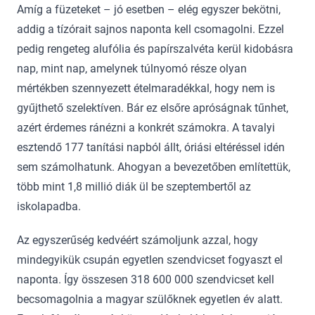
Amíg a füzeteket – jó esetben – elég egyszer bekötni,
addig a tízórait sajnos naponta kell csomagolni. Ezzel
pedig rengeteg alufólia és papírszalvéta kerül kidobásra
nap, mint nap, amelynek túlnyomó része olyan
mértékben szennyezett ételmaradékkal, hogy nem is
gyűjthető szelektíven. Bár ez elsőre apróságnak tűnhet,
azért érdemes ránézni a konkrét számokra. A tavalyi
esztendő 177 tanítási napból állt, óriási eltéréssel idén
sem számolhatunk. Ahogyan a bevezetőben említettük,
több mint 1,8 millió diák ül be szeptembertől az
iskolapadba.
Az egyszerűség kedvéért számoljunk azzal, hogy
mindegyikük csupán egyetlen szendvicset fogyaszt el
naponta. Így összesen 318 600 000 szendvicset kell
becsomagolnia a magyar szülőknek egyetlen év alatt.