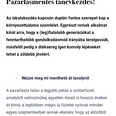
Pazarlásmentes tanévkezdés!
Az iskolakezdés kapcsán duplán fontos szerepet kap a
környezettudatos szemlélet. Egyrészt remek alkalmat
kínál arra, hogy a (leg)fiatalabb generációkat a
fenntarthatóbb gondolkodásmód irányába terelgessük,
másfelől pedig a diáksereg igen komoly lépéseket
tehet a zöldebb jövőért.
Nézze meg mi menthető át tavalyról
A pazarlásra talán a legjobb példa a szótárfüzet,
amelyből valószínűleg egyetlen darab is hosszú éveken
át bírná, a legtöbben mégis új füzetet nyitnak minden
egyes szeptemberben annak ellenére, hogy az előzőből