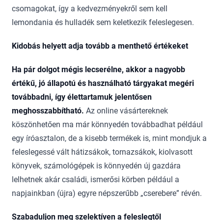
csomagokat, így a kedvezményekről sem kell
lemondania és hulladék sem keletkezik feleslegesen.
Kidobás helyett adja tovább a menthető értékeket
Ha pár dolgot mégis lecserélne, akkor a nagyobb
értékű, jó állapotú és használható tárgyakat megéri
továbbadni, így élettartamuk jelentősen
meghosszabbítható.
Az online vásártereknek
köszönhetően ma már könnyedén továbbadhat például
egy íróasztalon, de a kisebb termékek is, mint mondjuk a
feleslegessé vált hátizsákok, tornazsákok, kiolvasott
könyvek, számológépek is könnyedén új gazdára
lelhetnek akár családi, ismerősi körben például a
napjainkban (újra) egyre népszerűbb „cserebere” révén.
Szabaduljon meg szelektíven a feleslegtől