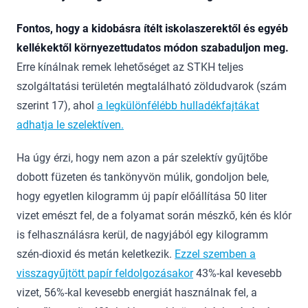
Fontos, hogy a kidobásra ítélt iskolaszerektől és egyéb
kellékektől környezettudatos módon szabaduljon meg.
Erre kínálnak remek lehetőséget az STKH teljes
szolgáltatási területén megtalálható zöldudvarok (szám
szerint 17), ahol
a legkülönfélébb hulladékfajtákat
adhatja le szelektíven.
Ha úgy érzi, hogy nem azon a pár szelektív gyűjtőbe
dobott füzeten és tankönyvön múlik, gondoljon bele,
hogy egyetlen kilogramm új papír előállítása 50 liter
vizet emészt fel, de a folyamat során mészkő, kén és klór
is felhasználásra kerül, de nagyjából egy kilogramm
szén-dioxid és metán keletkezik.
Ezzel szemben a
visszagyűjtött papír feldolgozásakor
43%-kal kevesebb
vizet, 56%-kal kevesebb energiát használnak fel, a