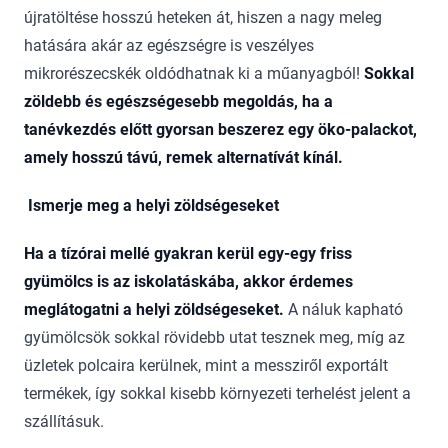
újratöltése hosszú heteken át, hiszen a nagy meleg
hatására akár az egészségre is veszélyes
mikrorészecskék oldódhatnak ki a műanyagból!
Sokkal
zöldebb és egészségesebb megoldás, ha a
tanévkezdés előtt gyorsan beszerez egy öko-palackot,
amely hosszú távú, remek alternatívát kínál.
Ismerje meg a helyi zöldségeseket
Ha a tízórai mellé gyakran kerül egy-egy friss
gyümölcs is az iskolatáskába, akkor érdemes
meglátogatni a helyi zöldségeseket.
A náluk kapható
gyümölcsök sokkal rövidebb utat tesznek meg, míg az
üzletek polcaira kerülnek, mint a messziről exportált
termékek, így sokkal kisebb környezeti terhelést jelent a
szállításuk.