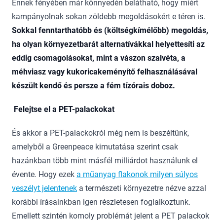
Ennek fényében már könnyedén belátható, hogy miért
kampányolnak sokan zöldebb megoldásokért e téren is.
Sokkal fenntarthatóbb és (költségkímélőbb) megoldás,
ha olyan környezetbarát alternatívákkal helyettesíti az
eddig csomagolásokat, mint a vászon szalvéta, a
méhviasz vagy kukoricakeményítő felhasználásával
készült kendő és persze a fém tízórais doboz.
Felejtse el a PET-palackokat
És akkor a PET-palackokról még nem is beszéltünk,
amelyből a Greenpeace kimutatása szerint csak
hazánkban több mint másfél milliárdot használunk el
évente. Hogy ezek
a műanyag flakonok milyen súlyos
veszélyt jelentenek
a természeti környezetre nézve azzal
korábbi írásainkban igen részletesen foglalkoztunk.
Emellett szintén komoly problémát jelent a PET palackok