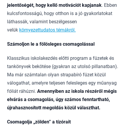
jelentőségét, hogy kellő motivációt kapjanak
. Ebben
kulcsfontosságú, hogy otthon is a jó gyakorlatokat
láthassák, valamint beszélgessen
velük
környezettudatos témákról.
Számoljon le a fölösleges csomagolással
Klasszikus iskolakezdés előtti program a füzetek és
tankönyvek bekötése (gyakran az utolsó pillanatban).
Ma már számtalan olyan strapabíró füzet közül
válogathat, amelyre teljesen felesleges egy műanyag
fóliát ráhúzni.
Amennyiben az iskola részéről mégis
elvárás a csomagolás, úgy számos fenntartható,
újrahasznosított megoldás közül választhat.
Csomagolja „zölden” a tízórait