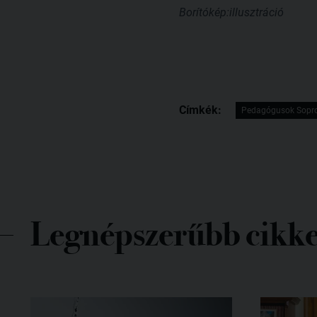
Borítókép:illusztráció
Címkék:
Pedagógusok Sopro
Legnépszerűbb cikk