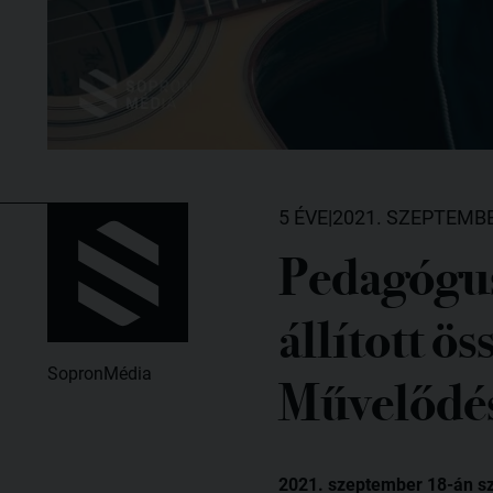
5 ÉVE
|
2021. SZEPTEMBE
Pedagógus
állított ö
SopronMédia
Művelődés
2021. szeptember 18-án szom