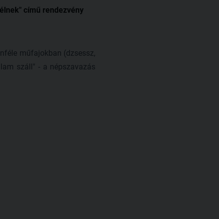
élnek" című rendezvény
nféle műfajokban (dzsessz,
lam száll" - a népszavazás