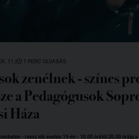
R. 11.
|
1 PERC OLVASÁS
ok zenélnek - színes p
ssze a Pedagógusok Sopr
i Háza
baton - rossz idő esetén 19-én - 10.00 órától 20.00 óráig a Pe