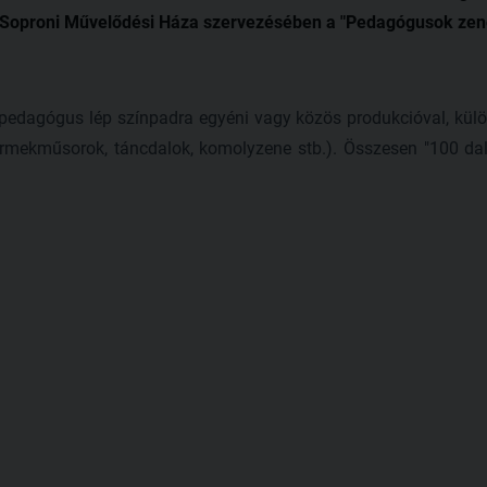
Soproni Művelődési Háza szervezésében a "Pedagógusok zen
pedagógus lép színpadra egyéni vagy közös produkcióval, külö
ermekműsorok, táncdalok, komolyzene stb.). Összesen "100 dal