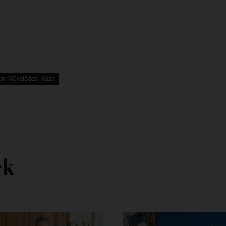
ni Művelődési Háza
ek