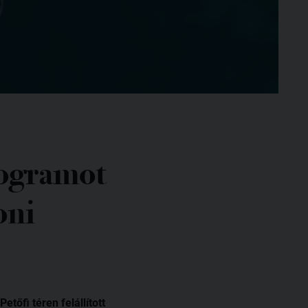
rogramot
oni
tőfi téren felállított