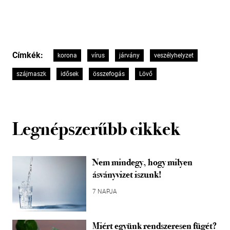
Címkék:
korona
vírus
járvány
veszélyhelyzet
szájmaszk
idősek
összefogás
Lövő
Legnépszerűbb cikkek
Nem mindegy, hogy milyen
ásványvizet iszunk!
7 NAPJA
Miért együnk rendszeresen fügét?