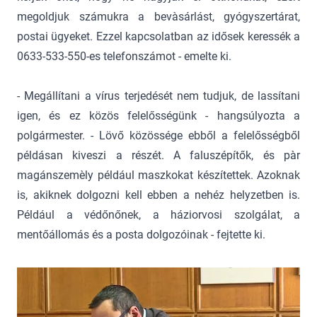
megoldjuk számukra a bevàsárlást, gyógyszertárat,
postai ügyeket. Ezzel kapcsolatban az idősek keressék a
0633-533-550-es telefonszámot - emelte ki.
- Megállítani a vírus terjedését nem tudjuk, de lassítani
igen, és ez közös felelősségünk - hangsúlyozta a
polgármester. - Lövő közössége ebből a felelősségből
példásan kiveszi a részét. A faluszépítők, és pàr
magánszemèly például maszkokat készítettek. Azoknak
is, akiknek dolgozni kell ebben a nehéz helyzetben is.
Például a védőnőnek, a háziorvosi szolgálat, a
mentőállomás és a posta dolgozóinak - fejtette ki.