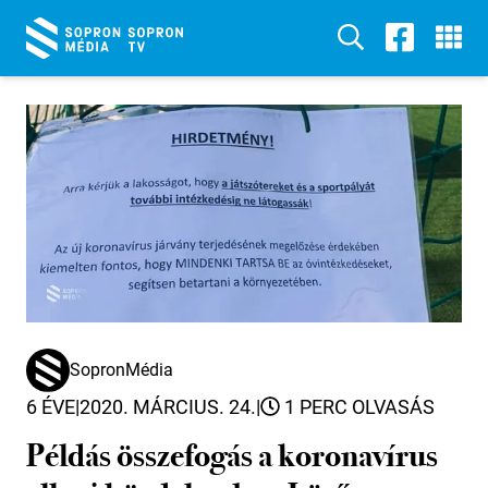
SopronMédia
6 ÉVE
|
2020. MÁRCIUS. 24.
|
1 PERC OLVASÁS
Példás összefogás a koronavírus