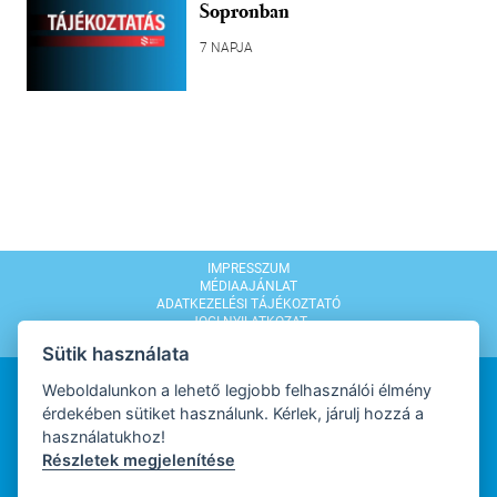
Sopronban
7 NAPJA
IMPRESSZUM
MÉDIAAJÁNLAT
ADATKEZELÉSI TÁJÉKOZTATÓ
JOGI NYILATKOZAT
MODERÁLÁSI SZABÁLYZAT
Sütik használata
Weboldalunkon a lehető legjobb felhasználói élmény
érdekében sütiket használunk. Kérlek, járulj hozzá a
használatukhoz!
Részletek megjelenítése
WEBDESIGN