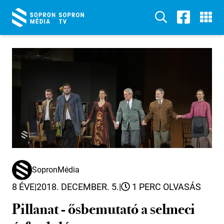
SopronMédia
8 ÉVE
|
2018. DECEMBER. 5.
|
1 PERC OLVASÁS
Pillanat - ősbemutató a selmeci