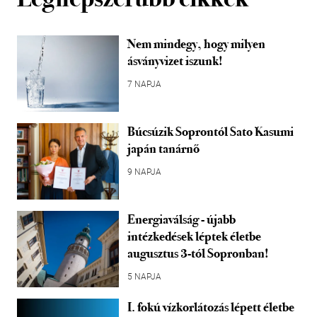
Nem mindegy, hogy milyen
ásványvizet iszunk!
7 NAPJA
Búcsúzik Soprontól Sato Kasumi
japán tanárnő
9 NAPJA
Energiaválság - újabb
intézkedések léptek életbe
augusztus 3-tól Sopronban!
5 NAPJA
I. fokú vízkorlátozás lépett életbe