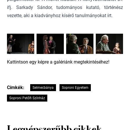
ifj. Sarkady Sándor, tudományos kutató, történész
vezette, aki a kiadványhoz kísérő tanulmányokat írt.
Kattintson egy képre a galériánk megtekintéséhez!
Címkék:
Selmecbánya
Soproni Egyetem
Soproni Petőfi Színház
Legnépszerűbb cikkek