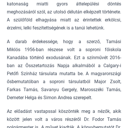
katonaság miatti gyors áttelepülési döntés
meghozásáról szól, az utolsó délután elképzelt története.
A szülőföld elhagyása miatt az érintettek erkölcsi,
érzelmi, lelki feszítettségének is a tanúi lehetünk.
A darab érdekessége, hogy a szerző, Tamási
Miklós 1956-ban részese volt a soproni főiskola
Kanadába történő exodusának. Ezt a színművét 2016-
ban az Összetartozás Napja alkalmából a Calgary-i
Petőfi Színház társulata mutatta be. A magyarországi
ősbemutatóban a soproni társulatból Major Zsolt,
Farkas Tamás, Savanyu Gergely, Marosszéki Tamás,
Demeter Helga és Simon Andrea szerepelt.
Az előadást vastapssal köszönték meg a nézők, akik
között jelen volt a város részéről Dr. Fodor Tamás
polgármester is. A művet kiadták. A könyvbemutatót Dr.