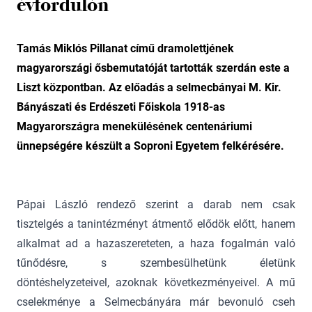
évfordulón
Tamás Miklós Pillanat című dramolettjének
magyarországi ősbemutatóját tartották szerdán este a
Liszt központban. Az előadás a selmecbányai M. Kir.
Bányászati és Erdészeti Főiskola 1918-as
Magyarországra menekülésének centenáriumi
ünnepségére készült a Soproni Egyetem felkérésére.
Pápai László rendező szerint a darab nem csak
tisztelgés a tanintézményt átmentő elődök előtt, hanem
alkalmat ad a hazaszereteten, a haza fogalmán való
tűnődésre, s szembesülhetünk életünk
döntéshelyzeteivel, azoknak következményeivel. A mű
cselekménye a Selmecbányára már bevonuló cseh