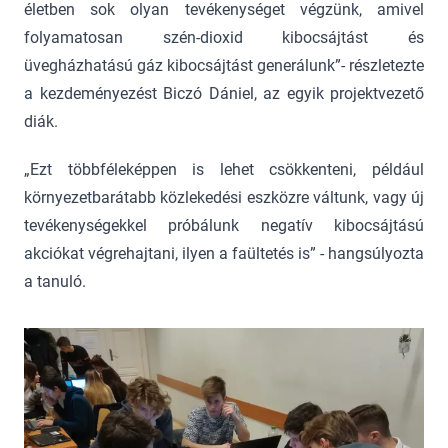
életben sok olyan tevékenységet végzünk, amivel
folyamatosan szén-dioxid kibocsájtást és
üvegházhatású gáz kibocsájtást generálunk”- részletezte
a kezdeményezést Biczó Dániel, az egyik projektvezető
diák.
„Ezt többféleképpen is lehet csökkenteni, például
környezetbarátabb közlekedési eszközre váltunk, vagy új
tevékenységekkel próbálunk negatív kibocsájtású
akciókat végrehajtani, ilyen a faültetés is” - hangsúlyozta
a tanuló.