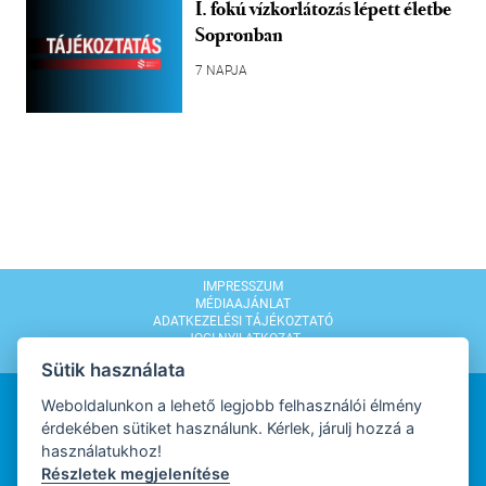
I. fokú vízkorlátozás lépett életbe
Sopronban
7 NAPJA
IMPRESSZUM
MÉDIAAJÁNLAT
ADATKEZELÉSI TÁJÉKOZTATÓ
JOGI NYILATKOZAT
MODERÁLÁSI SZABÁLYZAT
Sütik használata
Weboldalunkon a lehető legjobb felhasználói élmény
érdekében sütiket használunk. Kérlek, járulj hozzá a
használatukhoz!
Részletek megjelenítése
WEBDESIGN