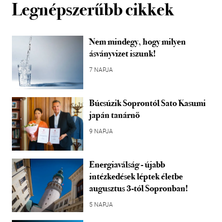
Legnépszerűbb cikkek
Nem mindegy, hogy milyen
ásványvizet iszunk!
7 NAPJA
Búcsúzik Soprontól Sato Kasumi
japán tanárnő
9 NAPJA
Energiaválság - újabb
intézkedések léptek életbe
augusztus 3-tól Sopronban!
5 NAPJA