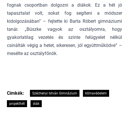
fognak csoportban dolgozni a diákok. Ez a hét jó
tapasztalat volt, sokat fog segíteni a módszer
kidolgozásában” – fejtette ki Barta Róbert gimnáziumi
tanár. „Büszke vagyok az osztályomra, hogy
gyakorlatilag vezetés és szinte felügyelet nélkül
csinálták végig a hetet, sikeresen, jól együttműködve” –
mesélte az osztályfőnök.
Címkék:
Széchenyi István Gimnázium
klímavédelem
projekthét
diák