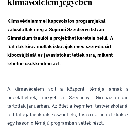
klímavédelem jegyében
Klímavédelemmel kapcsolatos programjukat
valósították meg a Soproni Széchenyi István
Gimnázium tanulói a projekthét keretein belül. A
fiatalok kiszámolták iskolájuk éves szén-dioxid
kibocsájtását és javaslatokat tettek arra, miként
lehetne csökkenteni azt.
A klímavédelem volt a központi témája annak a
projekthétnek, melyet a Széchenyi Gimnáziumban
tartottak januárban. Az ötlet a kepmteni testvériskolánál
tett látogatásuknak köszönhető, hiszen a német diákok
egy hasonló témájú programban vettek részt.