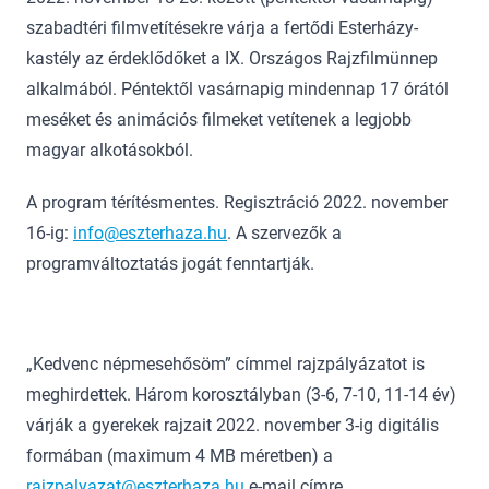
szabadtéri filmvetítésekre várja a fertődi Esterházy-
kastély az érdeklődőket a IX. Országos Rajzfilmünnep
alkalmából. Péntektől vasárnapig mindennap 17 órától
meséket és animációs filmeket vetítenek a legjobb
magyar alkotásokból.
A program térítésmentes. Regisztráció 2022. november
16-ig:
info@eszterhaza.hu
. A szervezők a
programváltoztatás jogát fenntartják.
„Kedvenc népmesehősöm” címmel rajzpályázatot is
meghirdettek. Három korosztályban (3-6, 7-10, 11-14 év)
várják a gyerekek rajzait 2022. november 3-ig digitális
formában (maximum 4 MB méretben) a
rajzpalyazat@eszterhaza.hu
e-mail címre.