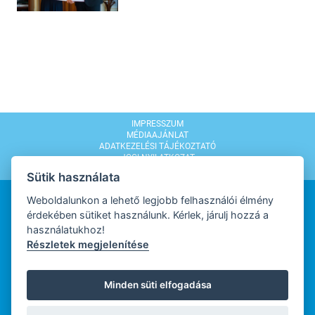
IMPRESSZUM
MÉDIAAJÁNLAT
ADATKEZELÉSI TÁJÉKOZTATÓ
JOGI NYILATKOZAT
MODERÁLÁSI SZABÁLYZAT
Sütik használata
Weboldalunkon a lehető legjobb felhasználói élmény
érdekében sütiket használunk. Kérlek, járulj hozzá a
használatukhoz!
Részletek megjelenítése
WEBDESIGN
Minden süti elfogadása
WEBFEJLESZTŐ