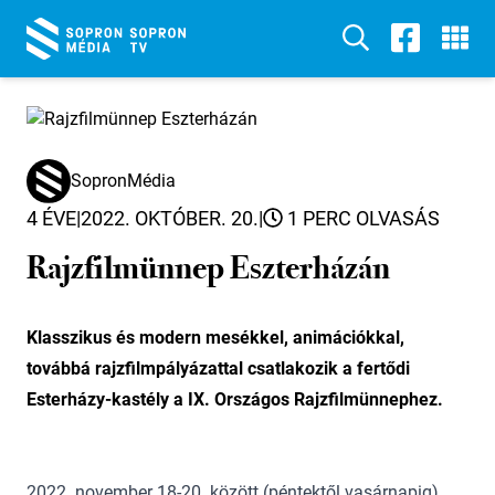
SopronMédia
4 ÉVE
|
2022. OKTÓBER. 20.
|
1 PERC OLVASÁS
Rajzfilmünnep Eszterházán
Klasszikus és modern mesékkel, animációkkal,
továbbá rajzfilmpályázattal csatlakozik a fertődi
Esterházy-kastély a IX. Országos Rajzfilmünnephez.
2022. november 18-20. között (péntektől vasárnapig)