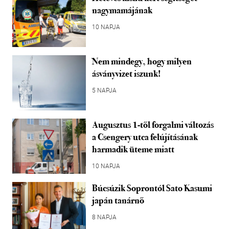
nagymamájának
10 NAPJA
Nem mindegy, hogy milyen
ásványvizet iszunk!
5 NAPJA
Augusztus 1-től forgalmi változás
a Csengery utca felújításának
harmadik üteme miatt
10 NAPJA
Búcsúzik Soprontól Sato Kasumi
japán tanárnő
8 NAPJA