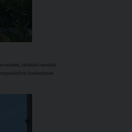
rvezetek, oktatási-nevelési
megvalósítva törekedjenek