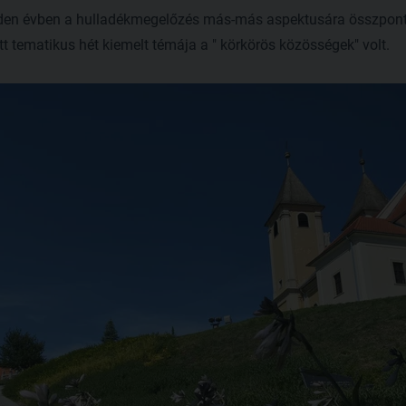
den évben a hulladékmegelőzés más-más aspektusára összponto
tematikus hét kiemelt témája a " körkörös közösségek" volt.