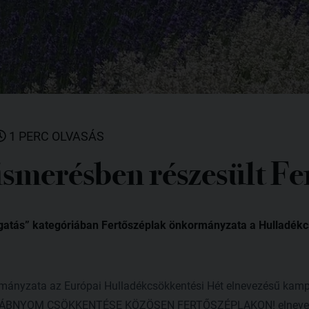
1 PERC OLVASÁS
ismerésben részesült Fe
gazgatás” kategóriában Fertőszéplak önkormányzata a Hulladék
mányzata az Európai Hulladékcsökkentési Hét elnevezésű kam
I LÁBNYOM CSÖKKENTÉSE KÖZÖSEN FERTŐSZÉPLAKON! elnevez