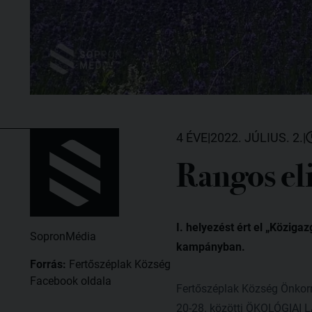
4 ÉVE
|
2022. JÚLIUS. 2.
|
Rangos el
I. helyezést ért el „Közi
SopronMédia
kampányban.
Forrás:
Fertőszéplak Község
Facebook oldala
Fertőszéplak Község Önkor
20-28. közötti ÖKOLÓGIA