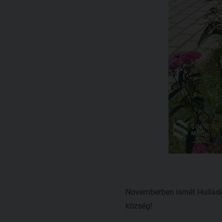
Novemberben ismét Hulladékc
község!