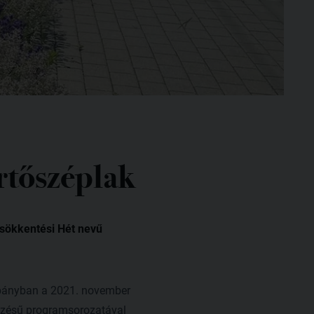
rtőszéplak
csökkentési Hét nevű
pányban a 2021. november
ésű programsorozatával