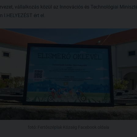
vezet, vállalkozás közül az Innovációs és Technológiai Miniszt
n I.HELYEZÉST ért el.
fotó: Fertőszéplak Község Facebook oldala