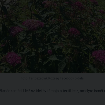
fotó: Fertőszéplak Község Facebook oldala
sökkentési Hét! Az idei év témája a textil lesz, amelyre ismét ú