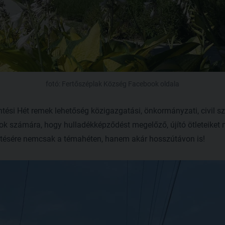
fotó: Fertőszéplak Község Facebook oldala
ési Hét remek lehetőség közigazgatási, önkormányzati, civil sze
ok számára, hogy hulladékképződést megelőző, újító ötleteiket 
mtésére nemcsak a témahéten, hanem akár hosszútávon is!