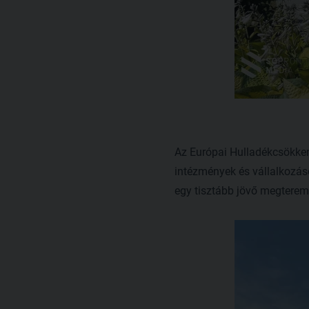
Az Európai Hulladékcsökkent
intézmények és vállalkozás
egy tisztább jövő megtere