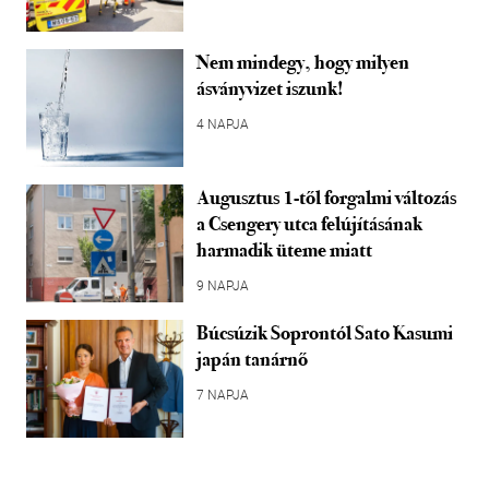
Nem mindegy, hogy milyen
ásványvizet iszunk!
4 NAPJA
Augusztus 1-től forgalmi változás
a Csengery utca felújításának
harmadik üteme miatt
9 NAPJA
Búcsúzik Soprontól Sato Kasumi
japán tanárnő
7 NAPJA