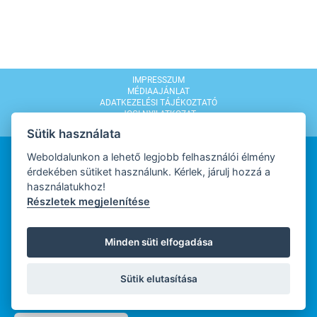
IMPRESSZUM
MÉDIAAJÁNLAT
ADATKEZELÉSI TÁJÉKOZTATÓ
JOGI NYILATKOZAT
MODERÁLÁSI SZABÁLYZAT
Sütik használata
Weboldalunkon a lehető legjobb felhasználói élmény
érdekében sütiket használunk. Kérlek, járulj hozzá a
használatukhoz!
Részletek megjelenítése
WEBDESIGN
Minden süti elfogadása
WEBFEJLESZTŐ
Sütik elutasítása