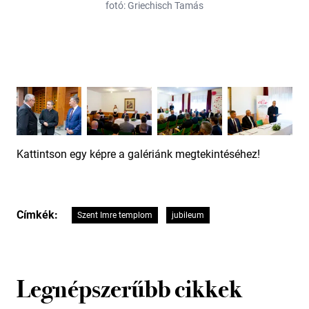
fotó: Griechisch Tamás
Kattintson egy képre a galériánk megtekintéséhez!
Címkék:
Szent Imre templom
jubileum
Legnépszerűbb cikkek