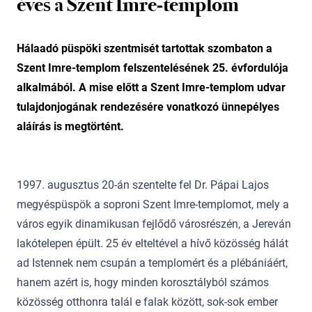
éves a Szent Imre-templom
Hálaadó püspöki szentmisét tartottak szombaton a
Szent Imre-templom felszentelésének 25. évfordulója
alkalmából. A mise előtt a Szent Imre-templom udvar
tulajdonjogának rendezésére vonatkozó ünnepélyes
aláírás is megtörtént.
1997. augusztus 20-án szentelte fel Dr. Pápai Lajos
megyéspüspök a soproni Szent Imre-templomot, mely a
város egyik dinamikusan fejlődő városrészén, a Jereván
lakótelepen épült. 25 év elteltével a hívő közösség hálát
ad Istennek nem csupán a templomért és a plébániáért,
hanem azért is, hogy minden korosztályból számos
közösség otthonra talál e falak között, sok-sok ember