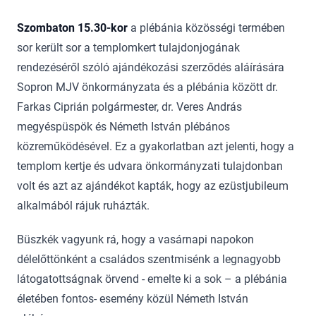
Szombaton 15.30-kor
a plébánia közösségi termében
sor került sor a templomkert tulajdonjogának
rendezéséről szóló ajándékozási szerződés aláírására
Sopron MJV önkormányzata és a plébánia között dr.
Farkas Ciprián polgármester, dr. Veres András
megyéspüspök és Németh István plébános
közreműködésével. Ez a gyakorlatban azt jelenti, hogy a
templom kertje és udvara önkormányzati tulajdonban
volt és azt az ajándékot kapták, hogy az ezüstjubileum
alkalmából rájuk ruházták.
Büszkék vagyunk rá, hogy a vasárnapi napokon
délelőttönként a családos szentmisénk a legnagyobb
látogatottságnak örvend - emelte ki a sok – a plébánia
életében fontos- esemény közül Németh István