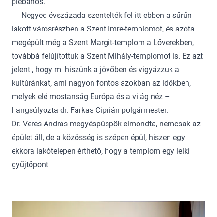
plébános.
- Negyed évszázada szentelték fel itt ebben a sűrűn
lakott városrészben a Szent Imre-templomot, és azóta
megépült még a Szent Margit-templom a Lőverekben,
továbbá felújítottuk a Szent Mihály-templomot is. Ez azt
jelenti, hogy mi hiszünk a jövőben és vigyázzuk a
kultúránkat, ami nagyon fontos azokban az időkben,
melyek elé mostanság Európa és a világ néz –
hangsúlyozta dr. Farkas Ciprián polgármester.
Dr. Veres András megyéspüspök elmondta, nemcsak az
épület áll, de a közösség is szépen épül, hiszen egy
ekkora lakótelepen érthető, hogy a templom egy lelki
gyűjtőpont