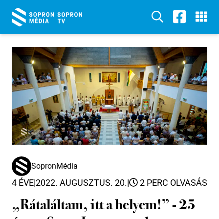
SopronMédia
4 ÉVE
|
2022. AUGUSZTUS. 20.
|
2 PERC OLVASÁS
„Rátaláltam, itt a helyem!” - 25