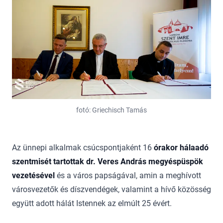
fotó: Griechisch Tamás
Az ünnepi alkalmak csúcspontjaként 16
órakor
hálaadó
szentmisét tartottak dr. Veres András megyéspüspök
vezetésével
és a város papságával, amin a meghívott
városvezetők és díszvendégek, valamint a hívő közösség
együtt adott hálát Istennek az elmúlt 25 évért.