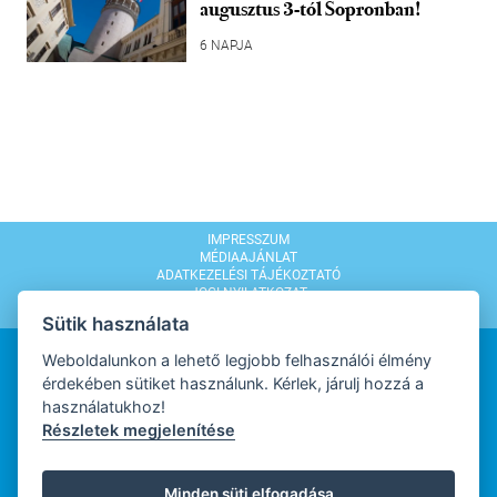
augusztus 3-tól Sopronban!
6 NAPJA
IMPRESSZUM
MÉDIAAJÁNLAT
ADATKEZELÉSI TÁJÉKOZTATÓ
JOGI NYILATKOZAT
MODERÁLÁSI SZABÁLYZAT
Sütik használata
Weboldalunkon a lehető legjobb felhasználói élmény
érdekében sütiket használunk. Kérlek, járulj hozzá a
használatukhoz!
Részletek megjelenítése
WEBDESIGN
Minden süti elfogadása