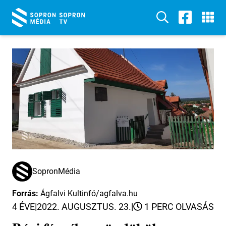
SopronMédia
Forrás:
Ágfalvi Kultinfó/agfalva.hu
4 ÉVE
|
2022. AUGUSZTUS. 23.
|
1 PERC OLVASÁS