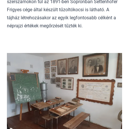
szerszámokon túl az 1891-ben Sopronban Settenhofer
Frigyes cége által készült tűzoltókocsi is látható. A
tájház létrehozásakor az egyik legfontosabb célként a
néprajzi értékek megőrzését tűzték ki.