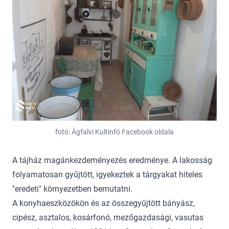
fotó: Ágfalvi Kultinfó Facebook oldala
A tájház magánkezdeményezés eredménye. A lakosság
folyamatosan gyűjtött, igyekeztek a tárgyakat hiteles
"eredeti" környezetben bemutatni.
A konyhaeszközökön és az összegyűjtött bányász,
cipész, asztalos, kosárfonó, mezőgazdasági, vasutas