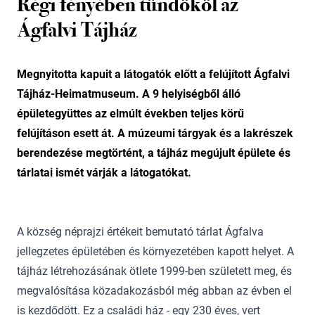
Régi fényében tündököl az
Ágfalvi Tájház
Megnyitotta kapuit a látogatók előtt a felújított Ágfalvi
Tájház-Heimatmuseum. A 9 helyiségből álló
épületegyüttes az elmúlt években teljes körű
felújításon esett át. A múzeumi tárgyak és a lakrészek
berendezése megtörtént, a tájház megújult épülete és
tárlatai ismét várják a látogatókat.
A község néprajzi értékeit bemutató tárlat Ágfalva
jellegzetes épületében és környezetében kapott helyet. A
tájház létrehozásának ötlete 1999-ben született meg, és
megvalósítása közadakozásból még abban az évben el
is kezdődött. Ez a családi ház - egy 230 éves, vert