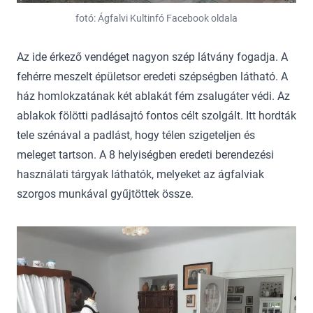
fotó: Ágfalvi Kultinfó Facebook oldala
Az ide érkező vendéget nagyon szép látvány fogadja. A
fehérre meszelt épületsor eredeti szépségben látható. A
ház homlokzatának két ablakát fém zsalugáter védi. Az
ablakok fölötti padlásajtó fontos célt szolgált. Itt hordták
tele szénával a padlást, hogy télen szigeteljen és
meleget tartson. A 8 helyiségben eredeti berendezési
használati tárgyak láthatók, melyeket az ágfalviak
szorgos munkával gyűjtöttek össze.