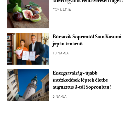
Miért együnk rendszeresen fügét?
EGY NAPJA
Búcsúzik Soprontól Sato Kasumi
japán tanárnő
10 NAPJA
Energiaválság - újabb
intézkedések léptek életbe
augusztus 3-tól Sopronban!
6 NAPJA