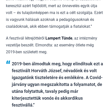
keresztül azért fejlődött, mert az önnevelés egyik útja
volt – és tulajdonképpen ma is ezt a célt szolgálja. Ezért
is vagyunk hálásak azoknak a pedagógusoknak és
családoknak, akik ebben támogatják a fiatalokat.”
A fesztivál létrejöttéről
Lampert Tünde
, az intézmény
vezetője beszélt. Elmondta: az esemény ötlete még
2019-ben született meg.
2019-ben álmodtuk meg, hogy elindítsuk ezt a
fesztivált Horváth József, névadónk és volt
igazgatónk tiszteletére és emlékére. A Covid-
járvány ugyan megszakította a folyamatot, de
utána folytattuk, tavaly pedig már
kiterjesztettük vonós és akkordikus
fesztivállá.