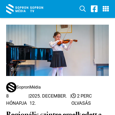
SopronMédia
8
|
2025. DECEMBER.
|
2 PERC
HÓNAPJA
12.
OLVASÁS
Regionális szintre emelkedett a