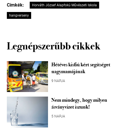
Címkék:
Horváth József Alapfokú Művészeti Iskola
hangverseny
Legnépszerűbb cikkek
Hétéves kisfiú kért segítséget
nagymamájának
9 NAPJA
Nem mindegy, hogy milyen
ásványvizet iszunk!
5 NAPJA