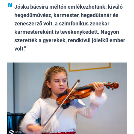
Jóska bácsira méltón emlékezhetünk: kiváló
hegedűművész, karmester, hegedűtanár és
zeneszerző volt, a szimfonikus zenekar
karmestereként is tevékenykedett. Nagyon
szerették a gyerekek, rendkívül jólelkű ember
volt.