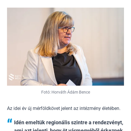
Fotó: Horváth Ádám Bence
Az idei év új mérföldkövet jelent az intézmény életében.
Idén emeltük regionális szintre a rendezvényt,
ami azt jelenti, hogy öt vármegyéből érkeznek