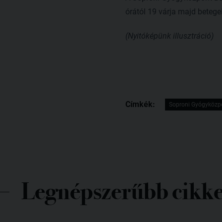
órától 19 várja majd betege
(Nyitóképünk illusztráció)
Címkék:
Soproni Gyógyközp
Legnépszerűbb cikk