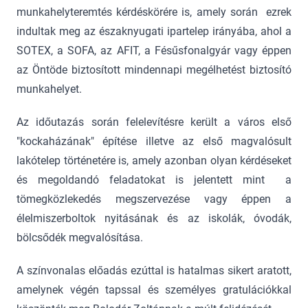
munkahelyteremtés kérdéskörére is, amely során ezrek
indultak meg az északnyugati ipartelep irányába, ahol a
SOTEX, a SOFA, az AFIT, a Fésűsfonalgyár vagy éppen
az Öntöde biztosított mindennapi megélhetést biztosító
munkahelyet.
Az időutazás során felelevítésre került a város első
"kockaházának" építése illetve az első magvalósult
lakótelep történetére is, amely azonban olyan kérdéseket
és megoldandó feladatokat is jelentett mint a
tömegközlekedés megszervezése vagy éppen a
élelmiszerboltok nyitásának és az iskolák, óvodák,
bölcsődék megvalósítása.
A színvonalas előadás ezúttal is hatalmas sikert aratott,
amelynek végén tapssal és személyes gratulációkkal