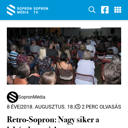
SopronMédia
8 ÉVE
|
2018. AUGUSZTUS. 18.
|
2 PERC OLVASÁS
Retro-Sopron: Nagy siker a