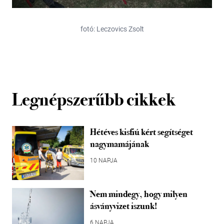
fotó: Leczovics Zsolt
Legnépszerűbb cikkek
Hétéves kisfiú kért segítséget
nagymamájának
10 NAPJA
Nem mindegy, hogy milyen
ásványvizet iszunk!
6 NAPJA