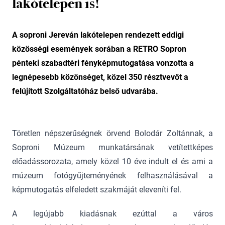
lakótelepen is!
A soproni Jereván lakótelepen rendezett eddigi
közösségi események sorában a RETRO Sopron
pénteki szabadtéri fényképmutogatása vonzotta a
legnépesebb közönséget, közel 350 résztvevőt a
felújított Szolgáltatóház belső udvarába.
Töretlen népszerűségnek örvend Bolodár Zoltánnak, a
Soproni Múzeum munkatársának vetítettképes
előadássorozata, amely közel 10 éve indult el és ami a
múzeum fotógyűjteményének felhasználásával a
képmutogatás elfeledett szakmáját eleveníti fel.
A legújabb kiadásnak ezúttal a város