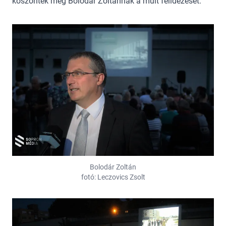
köszönték meg Bolodár Zoltánnak a múlt felidézését.
Bolodár Zoltán
fotó: Leczovics Zsolt