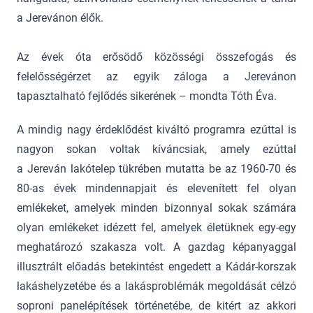
a Jerevánon élők.
Az évek óta erősödő közösségi összefogás és
felelősségérzet az egyik záloga a Jerevánon
tapasztalható fejlődés sikerének – mondta Tóth Éva.
A mindig nagy érdeklődést kiváltó programra ezúttal is
nagyon sokan voltak kíváncsiak, amely ezúttal
a Jereván lakótelep tükrében mutatta be az 1960-70 és
80-as évek mindennapjait és elevenített fel olyan
emlékeket, amelyek minden bizonnyal sokak számára
olyan emlékeket idézett fel, amelyek életüknek egy-egy
meghatározó szakasza volt. A gazdag képanyaggal
illusztrált előadás betekintést engedett a Kádár-korszak
lakáshelyzetébe és a lakásproblémák megoldását célzó
soproni panelépítések történetébe, de kitért az akkori