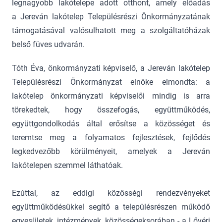
legnagyobb lakótelepe adott otthont, amely előadás
a Jereván lakótelep Településrészi Önkormányzatának
támogatásával valósulhatott meg a szolgáltatóházak
belső füves udvarán.
Tóth Éva, önkormányzati képviselő, a Jereván lakótelep
Településrészi Önkormányzat elnöke elmondta: a
lakótelep önkormányzati képviselői mindig is arra
törekedtek, hogy összefogás, együttműködés,
együttgondolkodás által erősítse a közösséget és
teremtse meg a folyamatos fejlesztések, fejlődés
legkedvezőbb körülményeit, amelyek a Jereván
lakótelepen szemmel láthatóak.
Ezúttal, az eddigi közösségi rendezvényeket
együttműködésükkel segítő a településrészen működő
egyesületek, intézmények, közösségeksorában - a Lővéri