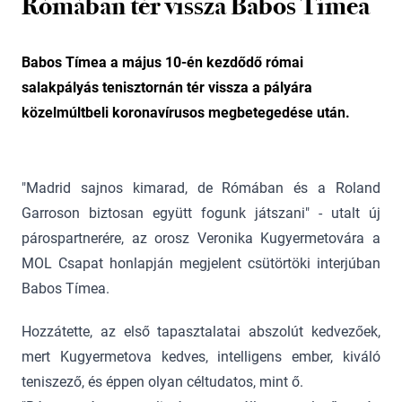
Rómában tér vissza Babos Tímea
Babos Tímea a május 10-én kezdődő római
salakpályás tenisztornán tér vissza a pályára
közelmúltbeli koronavírusos megbetegedése után.
"Madrid sajnos kimarad, de Rómában és a Roland
Garroson biztosan együtt fogunk játszani" - utalt új
párospartnerére, az orosz Veronika Kugyermetovára a
MOL Csapat honlapján megjelent csütörtöki interjúban
Babos Tímea.
Hozzátette, az első tapasztalatai abszolút kedvezőek,
mert Kugyermetova kedves, intelligens ember, kiváló
teniszező, és éppen olyan céltudatos, mint ő.