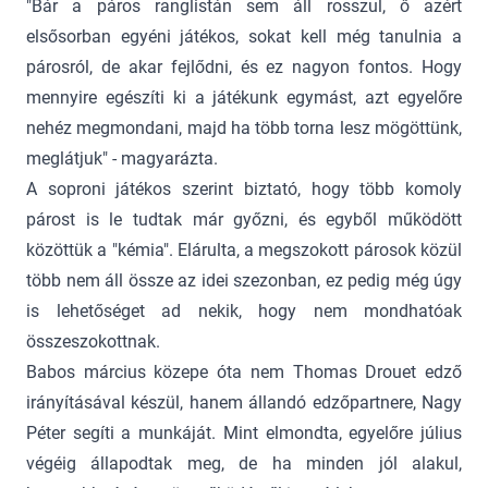
"Bár a páros ranglistán sem áll rosszul, ő azért
elsősorban egyéni játékos, sokat kell még tanulnia a
párosról, de akar fejlődni, és ez nagyon fontos. Hogy
mennyire egészíti ki a játékunk egymást, azt egyelőre
nehéz megmondani, majd ha több torna lesz mögöttünk,
meglátjuk" - magyarázta.
A soproni játékos szerint biztató, hogy több komoly
párost is le tudtak már győzni, és egyből működött
közöttük a "kémia". Elárulta, a megszokott párosok közül
több nem áll össze az idei szezonban, ez pedig még úgy
is lehetőséget ad nekik, hogy nem mondhatóak
összeszokottnak.
Babos március közepe óta nem Thomas Drouet edző
irányításával készül, hanem állandó edzőpartnere, Nagy
Péter segíti a munkáját. Mint elmondta, egyelőre július
végéig állapodtak meg, de ha minden jól alakul,