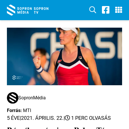
SopronMédia
Forrás:
MTI
5 ÉVE
|
2021. ÁPRILIS. 22.
|
1 PERC OLVASÁS