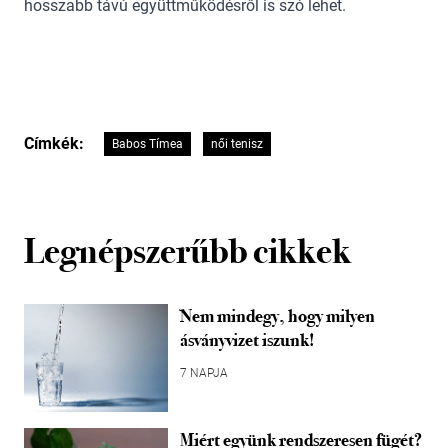
hosszabb távú együttműködésről is szó lehet.
Címkék:
Babos Tímea
női tenisz
Legnépszerűbb cikkek
Nem mindegy, hogy milyen
ásványvizet iszunk!
7 NAPJA
Miért együnk rendszeresen fügét?