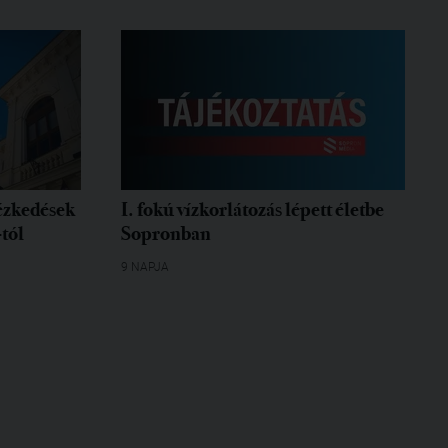
tézkedések
I. fokú vízkorlátozás lépett életbe
-tól
Sopronban
9 NAPJA