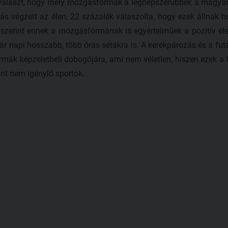
 a választ, hogy mely mozgásformák a legnépszerűbbek a magya
ás végzett az élen, 22 százalék válaszolta, hogy ezek állnak h
szerint ennek a mozgásformának is egyértelműek a pozitív élet
kár napi hosszabb, több órás sétákra is. A kerékpározás és a fut
ák képzeletbeli dobogójára, ami nem véletlen, hiszen ezek a
nt nem igénylő sportok.