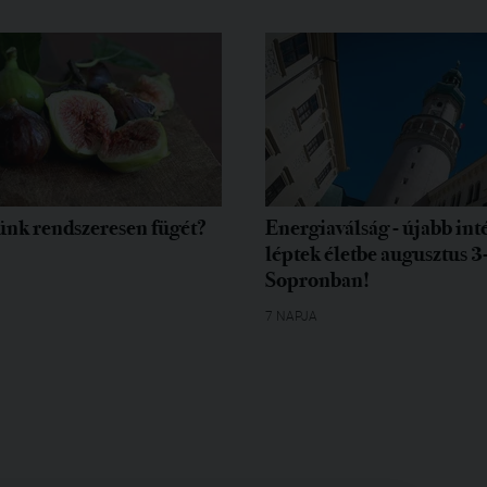
ünk rendszeresen fügét?
Energiaválság - újabb in
léptek életbe augusztus 3
Sopronban!
7 NAPJA