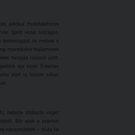
ás, például mobiltelefonos
ári Spirit Hotel országos,
es testmozgást, és melyek a
zog, nyaraláskor hajlamosak
eres mozgás vakáció alatt.
engedünk egy kicsit. Érdemes
alás alatt is, hiszen sokan
ust.
%) hetente többször végez
dzésről. Bár ezek a számok
re népszerűbbek – hívta fel