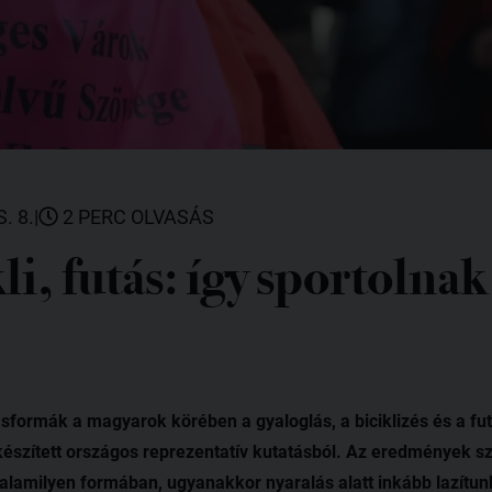
. 8.
|
2 PERC OLVASÁS
li, futás: így sportolnak
formák a magyarok körében a gyaloglás, a biciklizés és a futá
készített országos reprezentatív kutatásból. Az eredmények sze
amilyen formában, ugyanakkor nyaralás alatt inkább lazítunk