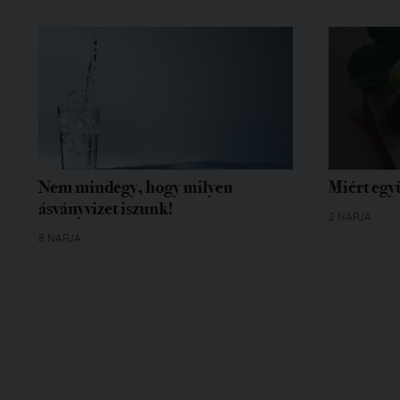
Nem mindegy, hogy milyen
Miért egy
ásványvizet iszunk!
2 NAPJA
8 NAPJA