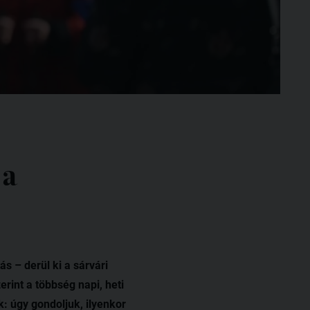
 a
s – derül ki a sárvári
rint a többség napi, heti
: úgy gondoljuk, ilyenkor