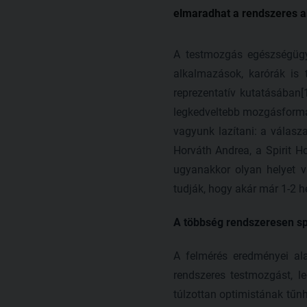
elmaradhat a rendszeres ak
A testmozgás egészségügyi
alkalmazások, karórák is 
reprezentatív kutatásában[
legkedveltebb mozgásformák
vagyunk lazítani: a válas
Horváth Andrea, a Spirit Ho
ugyanakkor olyan helyet vá
tudják, hogy akár már 1-2 he
A többség rendszeresen sp
A felmérés eredményei al
rendszeres testmozgást, l
túlzottan optimistának tűn