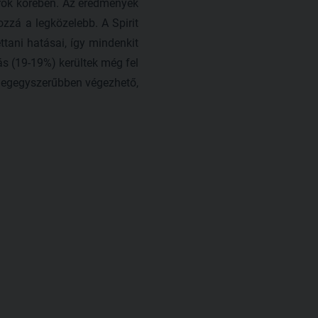
rok körében. Az eredmények
ozzá a legközelebb. A Spirit
tani hatásai, így mindenkit
ás (19-19%) kerültek még fel
 legegyszerűbben végezhető,