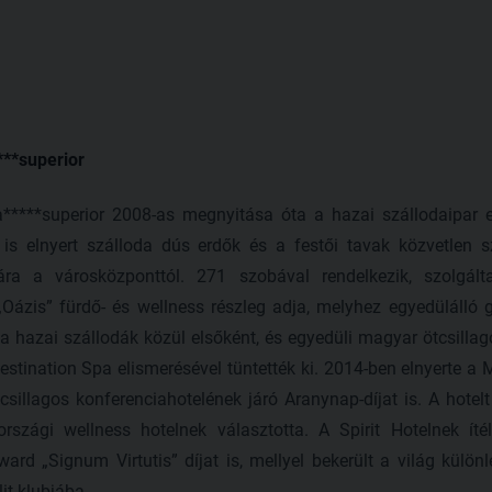
***superior
a*****superior 2008-as megnyitása óta a hazai szállodaipar e
 is elnyert szálloda dús erdők és a festői tavak közvetlen
ára a városközponttól. 271 szobával rendelkezik, szolgált
„Oázis” fürdő- és wellness részleg adja, melyhez egyedülálló
 a hazai szállodák közül elsőként, és egyedüli magyar ötcsilla
stination Spa elismerésével tüntették ki. 2014-ben elnyerte a
sillagos konferenciahotelének járó Aranynap-díjat is. A hotel
szági wellness hotelnek választotta. A Spirit Hotelnek ít
Award „Signum Virtutis” díjat is, mellyel bekerült a világ kül
it klubjába.