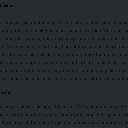
tivitás.
 előnyei elvitathatatlanok, és ma már sokféle okos megold
támogatnak bennünket a sportolásban. Az idén 10 éves sárv
1] arra volt kíváncsi, hogy milyen gyakran végzünk rendszer
. A felmérésből kiderül, hogy bár a többség rendszeresen mo
zadók 65 százaléka jelezte, hogy számára nem fontos a rendsz
tel mozgásterápiás szakértője szerint érthető, ha ilyenkor ki
lasztani, ahol kiemelten figyelhetünk az egészségünkre nyar
tes kihagyásokat is nehéz utólag bepótolni, újra felvenni a ritm
ortol
apján a válaszadók nagyobb része (37%) naponta vagy (18
egyen szó sétáról, vagy akár komolyabb erőnlétet igénylő e
hetnek, az elvitathatatlan, hogy a különböző mozgásformák egy