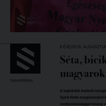
8 ÉVE
|
2018. AUGUSZTUS
Séta, bicik
magyarok
SopronMédia
A leginkább kedvelt mozgás
Spirit Hotel megbízásából 
rendszerességgel mozog val