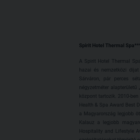
Spirit Hotel Thermal Spa**
A Spirit Hotel Thermal Sp
hazai és nemzetközi díjat
Sárváron, pár perces sét
négyzetméter alapterületű 
központ tartozik. 2010-ben
Health & Spa Award Best De
a Magyarország legjobb ötc
Kalauz a legjobb magyaror
Hospitality and Lifestyle 
szolgáltatásokat tömörítő el