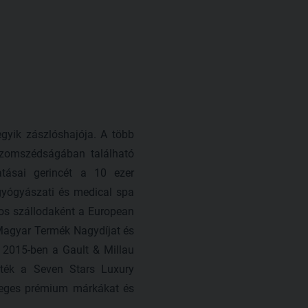
gyik zászlóshajója. A több
 szomszédságában található
atásai gerincét a 10 ezer
 gyógyászati és medical spa
gos szállodaként a European
 Magyar Termék Nagydíjat és
t 2015-ben a Gault & Millau
élték a Seven Stars Luxury
önleges prémium márkákat és