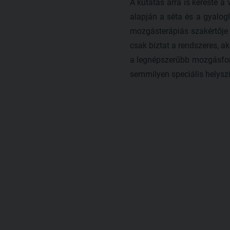
A kutatás arra is kereste
alapján a séta és a gyalogl
mozgásterápiás szakértője 
csak biztat a rendszeres, a
a legnépszerűbb mozgásform
semmilyen speciális helyszí