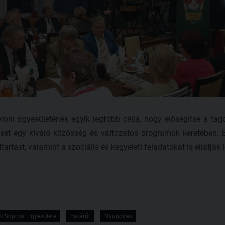
roni Egyesületének egyik legfőbb célja, hogy elősegítse a ta
tését egy kiváló közösség és változatos programok keretében. E
tartást, valamint a szociális és kegyeleti feladatokat is ellátjá
k Soproni Egyesülete
határőr
Nyugdíjas