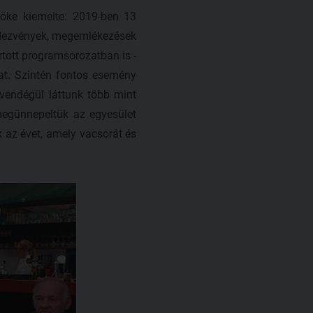
nöke kiemelte: 2019-ben 13
rendezvények, megemlékezések
rtott programsorozatban is -
kat. Szintén fontos esemény
vendégül láttunk több mint
megünnepeltük az egyesület
k az évet, amely vacsorát és