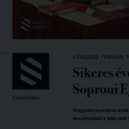
6 ÉVE
|
2020. FEBRUÁR. 9
Sikeres év
Soproni E
SopronMédia
Közgyűlés keretében érték
beszámolóból a több mint 1