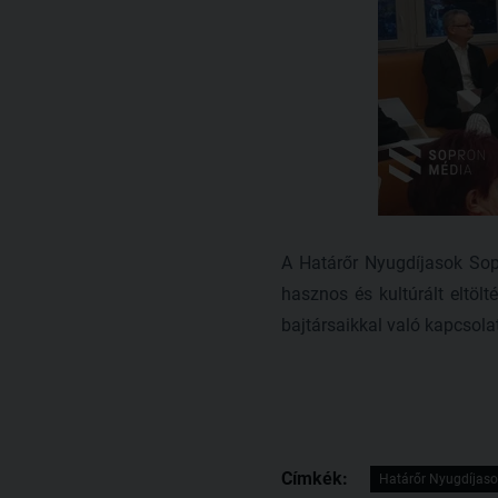
A Határőr Nyugdíjasok Sop
hasznos és kultúrált eltöl
bajtársaikkal való kapcsolat
Címkék:
Határőr Nyugdíjaso