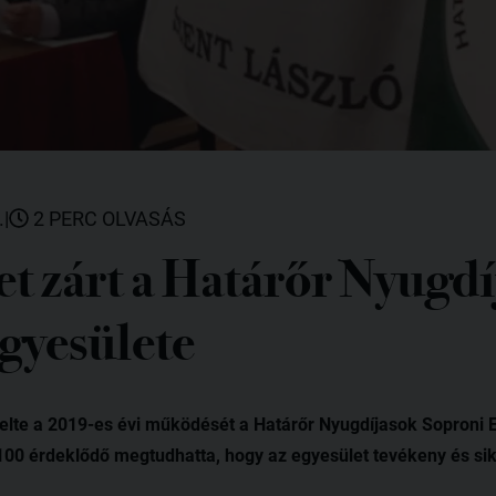
.
|
2 PERC OLVASÁS
et zárt a Határőr Nyugd
gyesülete
elte a 2019-es évi működését a Határőr Nyugdíjasok Soproni 
00 érdeklődő megtudhatta, hogy az egyesület tevékeny és sike