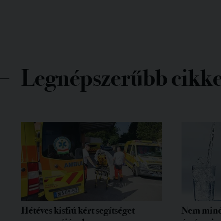
Legnépszerűbb cikk
Hétéves kisfiú kért segítséget
Nem mind