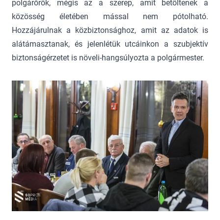
polgárőrök, mégis az a szerep, amit betöltenek a
közösség életében mással nem pótolható.
Hozzájárulnak a közbiztonsághoz, amit az adatok is
alátámasztanak, és jelenlétük utcáinkon a szubjektív
biztonságérzetet is növeli-hangsúlyozta a polgármester.