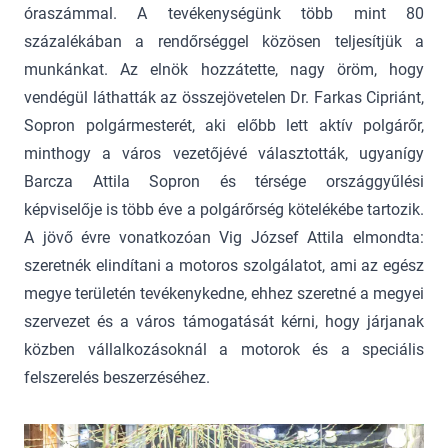
óraszámmal. A tevékenységünk több mint 80
százalékában a rendőrséggel közösen teljesítjük a
munkánkat. Az elnök hozzátette, nagy öröm, hogy
vendégül láthatták az összejövetelen Dr. Farkas Cipriánt,
Sopron polgármesterét, aki előbb lett aktív polgárőr,
minthogy a város vezetőjévé választották, ugyanígy
Barcza Attila Sopron és térsége országgyűlési
képviselője is több éve a polgárőrség kötelékébe tartozik.
A jövő évre vonatkozóan Vig József Attila elmondta:
szeretnék elindítani a motoros szolgálatot, ami az egész
megye területén tevékenykedne, ehhez szeretné a megyei
szervezet és a város támogatását kérni, hogy járjanak
közben vállalkozásoknál a motorok és a speciális
felszerelés beszerzéséhez.