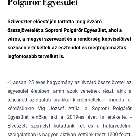
Polgárőr Egyesület
Szilveszter előestéjén tartotta meg évzáró
összejövetelét a Soproni Polgárőr Egyesület, ahol a
város, a megyei szervezet és a rendőrség képviselőivel
közösen értékelték az esztendőt és megfogalmazták
legfontosabb terveiket is.
- Lassan 25 éves hagyomány az évzáró összejövetel az
egyesület életében, amin azok vehetnek részt, akik a
teljesített szolgálati óráikkal kiérdemelték – mondta el
kérdésünkre Vig József Attila, a Soproni Polgárőr
Egyesület elnöke, aki a 2019-es évet is értékelte. -
Elveszett személyt kutattunk fel, és a határvédelmi
szolgálatban is nagyon aktívan vettünk részt 1200 feletti