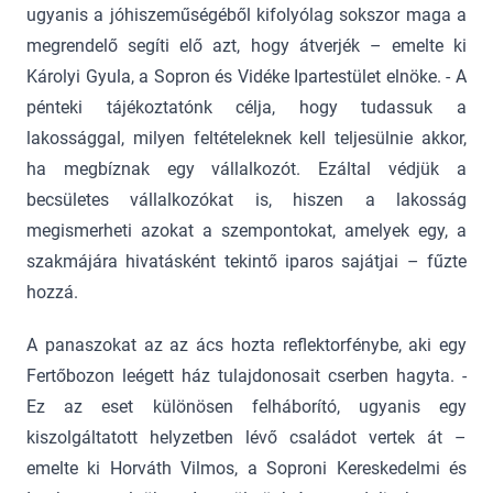
ugyanis a jóhiszeműségéből kifolyólag sokszor maga a
megrendelő segíti elő azt, hogy átverjék – emelte ki
Károlyi Gyula, a Sopron és Vidéke Ipartestület elnöke. - A
pénteki tájékoztatónk célja, hogy tudassuk a
lakossággal, milyen feltételeknek kell teljesülnie akkor,
ha megbíznak egy vállalkozót. Ezáltal védjük a
becsületes vállalkozókat is, hiszen a lakosság
megismerheti azokat a szempontokat, amelyek egy, a
szakmájára hivatásként tekintő iparos sajátjai – fűzte
hozzá.
A panaszokat az az ács hozta reflektorfénybe, aki egy
Fertőbozon leégett ház tulajdonosait cserben hagyta. -
Ez az eset különösen felháborító, ugyanis egy
kiszolgáltatott helyzetben lévő családot vertek át –
emelte ki Horváth Vilmos, a Soproni Kereskedelmi és