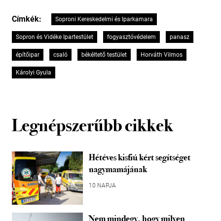
Címkék:
Soproni Kereskedelmi és Iparkamara
Sopron és Vidéke Ipartestület
fogyasztóvédelem
panasz
építőipar
csaló
békéltető testület
Horváth Vilmos
Károlyi Gyula
Legnépszerűbb cikkek
Hétéves kisfiú kért segítséget
nagymamájának
10 NAPJA
Nem mindegy, hogy milyen