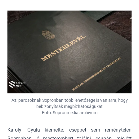
Az iparosoknak Sopronban több lehetősége is van arra, hogy
bebizonyítsák megbízhatóságukat
Fotó: Sopronmédia archívum
Károlyi Gyula kiemelte: cseppet sem reménytelen
Sopronban jó mesterembert találni, csupán, mielőtt