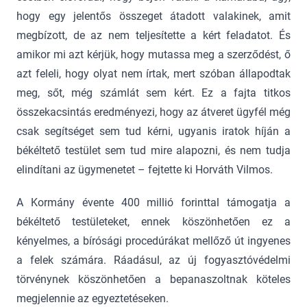
hogy egy jelentős összeget átadott valakinek, amit
megbízott, de az nem teljesítette a kért feladatot. És
amikor mi azt kérjük, hogy mutassa meg a szerződést, ő
azt feleli, hogy olyat nem írtak, mert szóban állapodtak
meg, sőt, még számlát sem kért. Ez a fajta titkos
összekacsintás eredményezi, hogy az átveret ügyfél még
csak segítséget sem tud kérni, ugyanis iratok híján a
békéltető testület sem tud mire alapozni, és nem tudja
elindítani az ügymenetet – fejtette ki Horváth Vilmos.
A Kormány évente 400 millió forinttal támogatja a
békéltető testületeket, ennek köszönhetően ez a
kényelmes, a bírósági procedúrákat mellőző út ingyenes
a felek számára. Ráadásul, az új fogyasztóvédelmi
törvénynek köszönhetően a bepanaszoltnak köteles
megjelennie az egyeztetéseken.