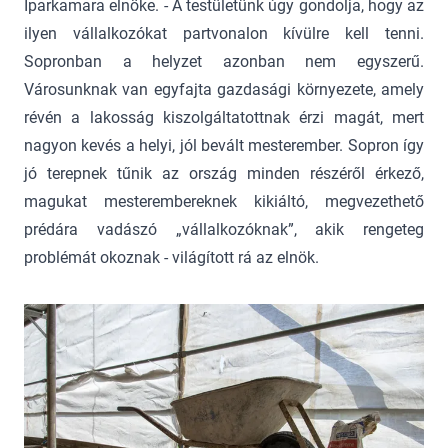
Iparkamara elnöke. - A testületünk úgy gondolja, hogy az
ilyen vállalkozókat partvonalon kívülre kell tenni.
Sopronban a helyzet azonban nem egyszerű.
Városunknak van egyfajta gazdasági környezete, amely
révén a lakosság kiszolgáltatottnak érzi magát, mert
nagyon kevés a helyi, jól bevált mesterember. Sopron így
jó terepnek tűnik az ország minden részéről érkező,
magukat mesterembereknek kikiáltó, megvezethető
prédára vadászó „vállalkozóknak”, akik rengeteg
problémát okoznak - világított rá az elnök.