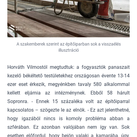
A szakemberek szerint az építőiparban sok a visszaélés
illusztráció
Horváth Vilmostól megtudtuk: a fogyasztók panaszait
kezelő békéltető testületekhez országosan évente 13-14
ezer eset érkezik, megyénkben tavaly 580 alkalommal
kellett eljárnia az intézménynek. Ebből 58 hárult
Sopronra. - Ennek 15 százaléka volt az építőiparral
kapcsolatos – szögezte le az elnök. - Ez azt jelenthetné,
hogy igazából nincs is komoly probléma abban a
szférában. Ez azonban valójában nem így van. Sok
esetben előfordul, hogy bejön valaki a kamarába, úgy,