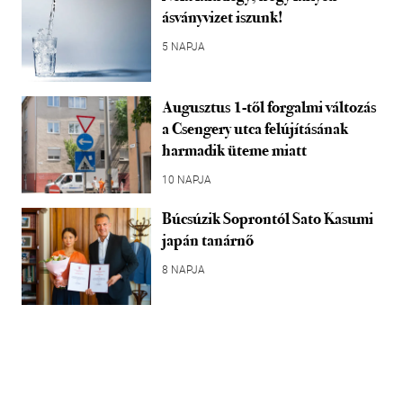
ásványvizet iszunk!
5 NAPJA
Augusztus 1-től forgalmi változás
a Csengery utca felújításának
harmadik üteme miatt
10 NAPJA
Búcsúzik Soprontól Sato Kasumi
japán tanárnő
8 NAPJA