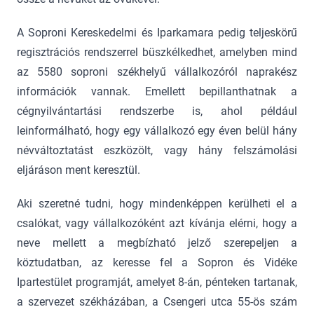
A Soproni Kereskedelmi és Iparkamara pedig teljeskörű
regisztrációs rendszerrel büszkélkedhet, amelyben mind
az 5580 soproni székhelyű vállalkozóról naprakész
információk vannak. Emellett bepillanthatnak a
cégnyilvántartási rendszerbe is, ahol például
leinformálható, hogy egy vállalkozó egy éven belül hány
névváltoztatást eszközölt, vagy hány felszámolási
eljáráson ment keresztül.
Aki szeretné tudni, hogy mindenképpen kerülheti el a
csalókat, vagy vállalkozóként azt kívánja elérni, hogy a
neve mellett a megbízható jelző szerepeljen a
köztudatban, az keresse fel a Sopron és Vidéke
Ipartestület programját, amelyet 8-án, pénteken tartanak,
a szervezet székházában, a Csengeri utca 55-ös szám