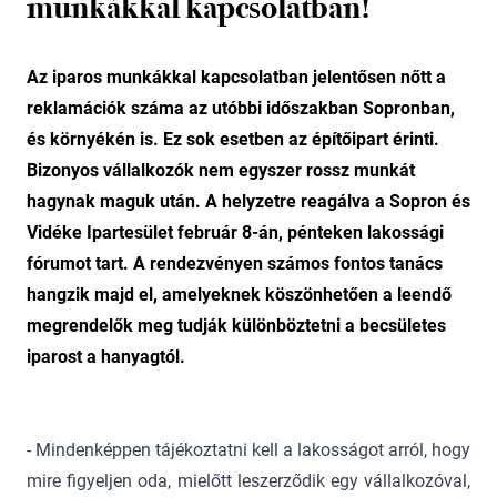
munkákkal kapcsolatban!
Az iparos munkákkal kapcsolatban jelentősen nőtt a
reklamációk száma az utóbbi időszakban Sopronban,
és környékén is. Ez sok esetben az építőipart érinti.
Bizonyos vállalkozók nem egyszer rossz munkát
hagynak maguk után. A helyzetre reagálva a Sopron és
Vidéke Ipartesület február 8-án, pénteken lakossági
fórumot tart. A rendezvényen számos fontos tanács
hangzik majd el, amelyeknek köszönhetően a leendő
megrendelők meg tudják különböztetni a becsületes
iparost a hanyagtól.
- Mindenképpen tájékoztatni kell a lakosságot arról, hogy
mire figyeljen oda, mielőtt leszerződik egy vállalkozóval,