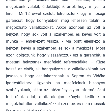
megbízunk valakit, érdeklődjünk arról, hogy milyen a
híre. - Mi 12 évvel ezelőtt létrehoztunk egy minőségi
garanciát, hogy könnyebben meg lehessen találni a
megbízható vállalkozókat. Akkor azonban az volt a
helyzet, hogy sok volt a szakember, és kevés volt a
munka – emlékezett vissza. - Ma pont ellenkező a
helyzet: kevés a szakember, és sok a megbízás. Most
azon dolgozunk, hogy visszahozzuk ezt a garanciát, a
mostani helyzetnek megfelelő referenciákkal – fűzte
hozzá az elnök, aki hangsúlyozta: a vállalkozóknak azt
javasolja, hogy csatlakozzanak a Sopron és Vidéke
Ipartestülethez. Ugyanis, ha megfelelnek bizonyos
szabályoknak, akkor az intézmény olyan információkat
tud róluk adni, amik alapján előnybe kerülnek a
megbízhatatlan vállalkozókkal szembe, és nem mossák
össze a nevüket az övükével.