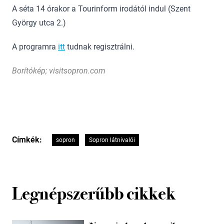
A séta 14 órakor a Tourinform irodától indul (Szent
György utca 2.)
A programra
itt
tudnak regisztrálni.
Borítókép; visitsopron.com
Címkék:
sopron
Sopron látnivalói
Legnépszerűbb cikkek