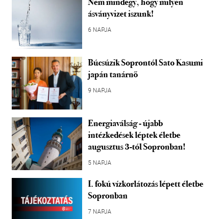
Nem mindegy, hogy milyen
ásványvizet iszunk!
6 NAPJA
Búcsúzik Soprontól Sato Kasumi
japán tanárnő
9 NAPJA
Energiaválság - újabb
intézkedések léptek életbe
augusztus 3-tól Sopronban!
5 NAPJA
I. fokú vízkorlátozás lépett életbe
Sopronban
7 NAPJA