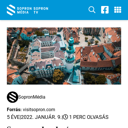
SopronMédia
Forrás:
visitsopron.com
5 ÉVE
|
2022. JANUÁR. 9.
|
1 PERC OLVASÁS