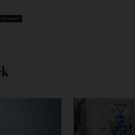
mlékverseny
ek