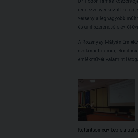
Dr. Fodor Tamás köszöntőj
rendezvényei között különle
verseny a legnagyobb múltr
és ami szerencsére évről-év
A Rozsnyay Mátyás Emlékver
szakmai fórumra, előadásra
emlékművét valamint látog
Kattintson egy képre a galé