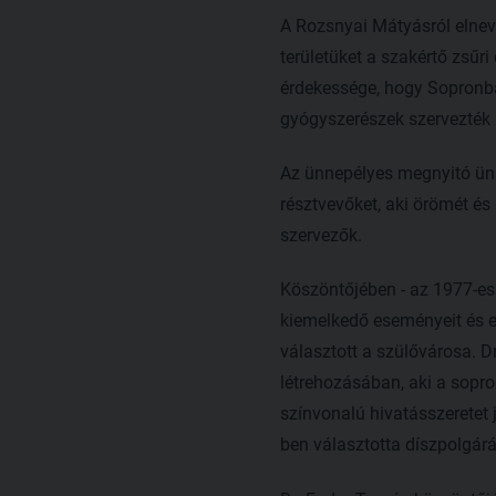
A Rozsnyai Mátyásról elneve
területüket a szakértő zsűr
érdekessége, hogy Sopronban
gyógyszerészek szervezték
Az ünnepélyes megnyitó ün
résztvevőket, aki örömét és
szervezők.
Köszöntőjében - az 1977-es 
kiemelkedő eseményeit és 
választott a szülővárosa. 
létrehozásában, aki a sopr
színvonalú hivatásszeretet 
ben választotta díszpolgár