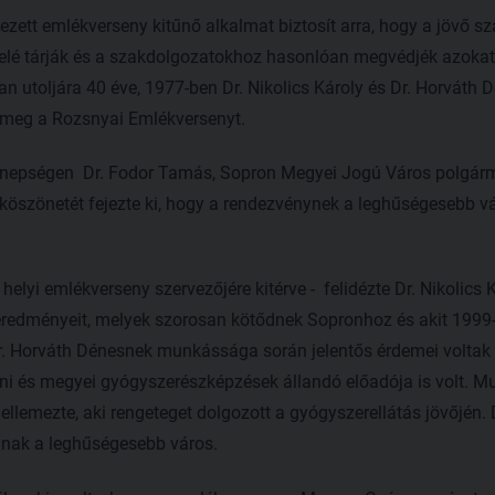
zett emlékverseny kitűnő alkalmat biztosít arra, hogy a jövő s
i elé tárják és a szakdolgozatokhoz hasonlóan megvédjék azokat
 utoljára 40 éve, 1977-ben Dr. Nikolics Károly és Dr. Horváth 
 meg a Rozsnyai Emlékversenyt.
nepségen Dr. Fodor Tamás, Sopron Megyei Jogú Város polgárm
 köszönetét fejezte ki, hogy a rendezvénynek a leghűségesebb vá
helyi emlékverseny szervezőjére kitérve - felidézte Dr. Nikoli
eredményeit, melyek szorosan kötődnek Sopronhoz és akit 1999
Dr. Horváth Dénesnek munkássága során jelentős érdemei volta
oni és megyei gyógyszerészképzések állandó előadója is volt.
jellemezte, aki rengeteget dolgozott a gyógyszerellátás jövőjén.
ának a leghűségesebb város.