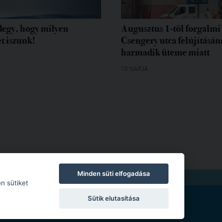
egy, hogy milyen
Augusztus 1-től forgalmi 
t iszunk!
Csengery utca felújításán
harmadik üteme miatt
10 NAPJA
Minden süti elfogadása
TKOZAT
|
MODERÁLÁSI SZABÁLYZAT
n sütiket
Sütik elutasítása