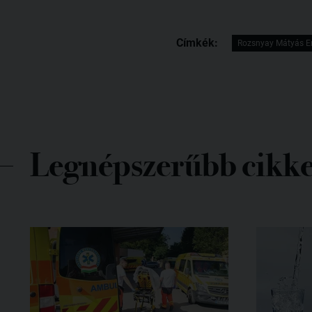
Címkék:
Rozsnyay Mátyás E
Legnépszerűbb cikk