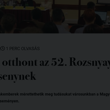
|
1 PERC OLVASÁS
 otthont az 52. Rozsnya
senynek
akemberek mérettethetik meg tudásukat városunkban a Mag
 eseményen.