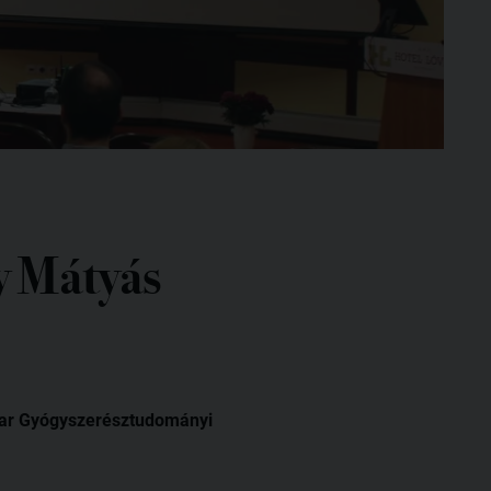
y Mátyás
yar Gyógyszerésztudományi