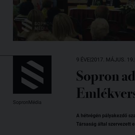
9 ÉVE
|
2017. MÁJUS. 19.
Sopron ad
Emlékver
SopronMédia
A hétvégén pályakezdő sz
Társaság által szervezett