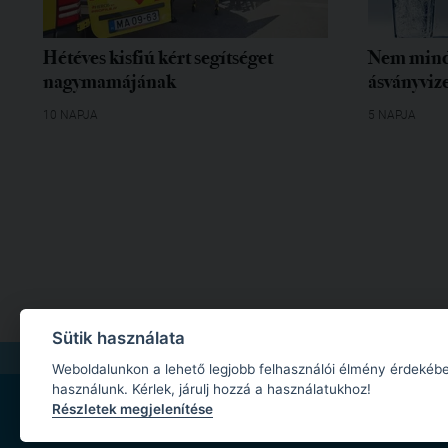
Hétéves kisfiú kért segítséget
Nem mind
nagymamájának
ásványvize
10 NAPJA
5 NAPJA
Sütik használata
IMPRESSZUM
|
MÉDIAAJÁNLAT
|
ADATKEZELÉSI TÁJÉKOZTATÓ
|
JOGI NYILA
Weboldalunkon a lehető legjobb felhasználói élmény érdekébe
használunk. Kérlek, járulj hozzá a használatukhoz!
Részletek megjelenítése