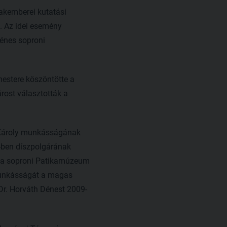
zakemberei kutatási
. Az idei esemény
Dénes soproni
estere köszöntötte a
rost választották a
cs Károly munkásságának
-ben díszpolgárának
k a soproni Patikamúzeum
 Munkásságát a magas
 Dr. Horváth Dénest 2009-