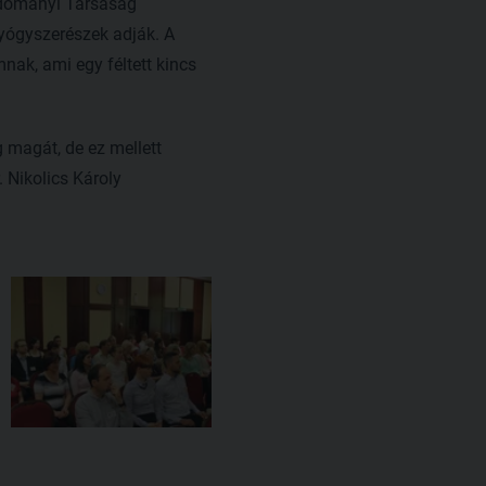
udományi Társaság
gyógyszerészek adják. A
ak, ami egy féltett kincs
 magát, de ez mellett
 Nikolics Károly