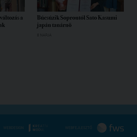
változás a
Búcsúzik Soprontól Sato Kasumi
ak
japán tanárnő
8 NAPJA
WEBDESIGN
WEBFEJLESZTŐ