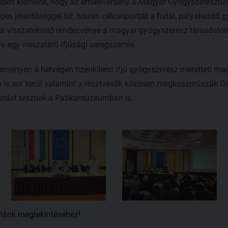
ében kiemelte, hogy az emlékverseny a Magyar Gyógyszerészt
ges jelentőséggel bír, hiszen célcsoportját a fiatal, pályakezdő 
a visszatekintő rendezvénye a magyar gyógyszerész társadalomn
re egy visszatérő ifjúsági seregszemle.
senyen a hétvégén tizenkilenc ifjú gyógyszerész méretteti meg
 is sor kerül valamint a résztvevők közösen megkoszorúzzák Dr.
atást tesznek a Patikamúzeumban is.
riánk megtekintéséhez!