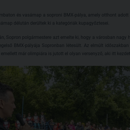
ombaton és vasárnap a soproni BMX-pálya, amely otthont adot
sárnap délután derültek ki a kategóriák kupagyőztesei.
ián, Sopron polgármestere azt emelte ki, hogy a városban nagy
egelső BMX-pályája Sopronban létesült. Az elmúlt időszakban i
ellett már olimpiára is jutott el olyan versenyző, aki itt kezdett