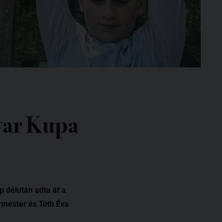
yar Kupa
 délután adta át a
rmester és Tóth Éva