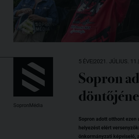
5 ÉVE
|
2021. JÚLIUS. 11.
Sopron ad
döntőjén
SopronMédia
Sopron adott otthont ezen
helyezést elért versenyzők
önkormányzati képviselő, 