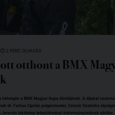
|
2 PERC OLVASÁS
ott otthont a BMX Mag
ek
 a hétvégén a BMX Magyar Kupa döntőjének. A díjakat vasárnap
nek dr. Farkas Ciprián polgármester, Csiszár Szabolcs alpolgá
a Jereván lakótelep településrészi önkormányzatának elnöke.