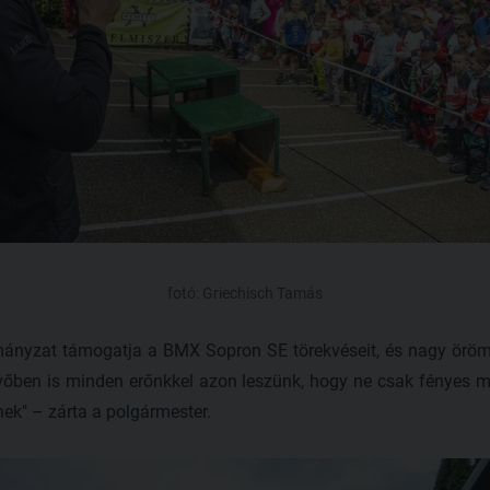
fotó: Griechisch Tamás
mányzat támogatja a BMX Sopron SE törekvéseit, és nagy öröm
vőben is minden erőnkkel azon leszünk, hogy ne csak fényes mú
ek" – zárta a polgármester.