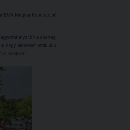
t a BMX Magyar Kupa utolsó
 hagyománnyal bír a sportág,
s nagy sikereket értek el a
 el kerekezni.