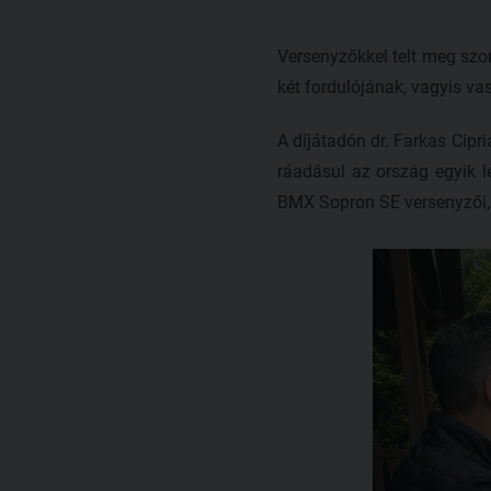
Versenyzőkkel telt meg sz
két fordulójának, vagyis va
A díjátadón dr. Farkas Cipr
ráadásul az ország egyik l
BMX Sopron SE versenyzői, em