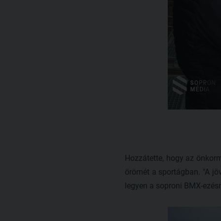
Hozzátette, hogy az önkor
örömét a sportágban. "A jö
legyen a soproni BMX-ezésn