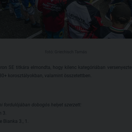
fotó: Griechisch Tamás
n SE titkára elmondta, hogy kilenc kategóriában versenyeztek
30+ korosztályokban, valamint összetettben.
i fordulójában dobogós helyet szerzett:
 3.
 Bianka 3., 1.