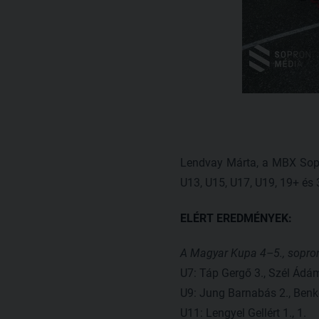
Lendvay Márta, a MBX Sopro
U13, U15, U17, U19, 19+ és 
ELÉRT EREDMÉNYEK:
A Magyar Kupa 4–5., sopron
U7: Táp Gergő 3., Szél Ádám
U9: Jung Barnabás 2., Benke
U11: Lengyel Gellért 1., 1.