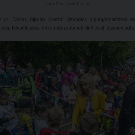
fotó: Griechisch Tamás
 dr. Farkas Ciprián Csiszár Szabolcs alpolgármesterrel é
ótelep településrészi önkormányzatának elnökével közösen adta 