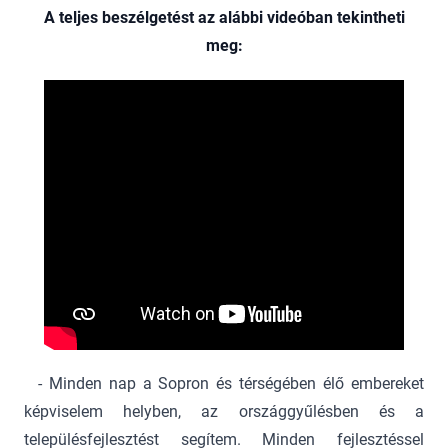
A teljes beszélgetést az alábbi videóban tekintheti
meg:
- Minden nap a Sopron és térségében élő embereket
képviselem helyben, az országgyűlésben és a
településfejlesztést segítem. Minden fejlesztéssel