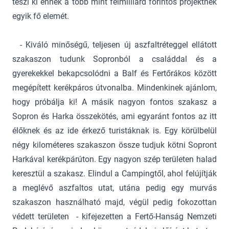
teszi ki ennek a több mint félmilliárd forintos projektnek
egyik fő elemét.
- Kiváló minőségű, teljesen új aszfaltréteggel ellátott
szakaszon tudunk Sopronból a családdal és a
gyerekekkel bekapcsolódni a Balf és Fertőrákos között
megépített kerékpáros útvonalba. Mindenkinek ajánlom,
hogy próbálja ki! A másik nagyon fontos szakasz a
Sopron és Harka összekötés, ami egyaránt fontos az itt
élőknek és az ide érkező turistáknak is. Egy körülbelül
négy kilométeres szakaszon össze tudjuk kötni Sopront
Harkával kerékpárúton. Egy nagyon szép területen halad
keresztül a szakasz. Elindul a Campingtől, ahol felújítják
a meglévő aszfaltos utat, utána pedig egy murvás
szakaszon használható majd, végül pedig fokozottan
védett területen - kifejezetten a Fertő-Hanság Nemzeti