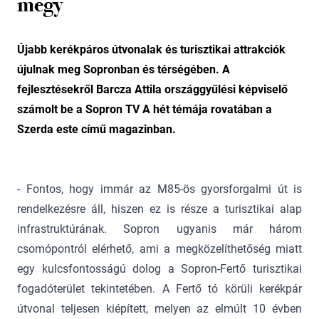
megy
Újabb kerékpáros útvonalak és turisztikai attrakciók
újulnak meg Sopronban és térségében. A
fejlesztésekről Barcza Attila országgyűlési képviselő
számolt be a Sopron TV A hét témája rovatában a
Szerda este című magazinban.
- Fontos, hogy immár az M85-ös gyorsforgalmi út is
rendelkezésre áll, hiszen ez is része a turisztikai alap
infrastruktúrának. Sopron ugyanis már három
csomópontról elérhető, ami a megközelíthetőség miatt
egy kulcsfontosságú dolog a Sopron-Fertő turisztikai
fogadóterület tekintetében. A Fertő tó körüli kerékpár
útvonal teljesen kiépített, melyen az elmúlt 10 évben