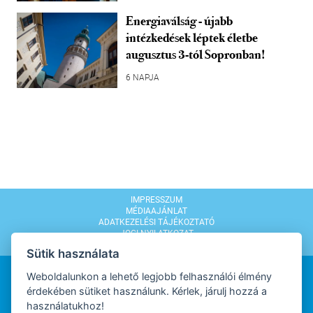
Energiaválság - újabb
intézkedések léptek életbe
augusztus 3-tól Sopronban!
6 NAPJA
IMPRESSZUM
MÉDIAAJÁNLAT
ADATKEZELÉSI TÁJÉKOZTATÓ
JOGI NYILATKOZAT
MODERÁLÁSI SZABÁLYZAT
Sütik használata
Weboldalunkon a lehető legjobb felhasználói élmény
érdekében sütiket használunk. Kérlek, járulj hozzá a
használatukhoz!