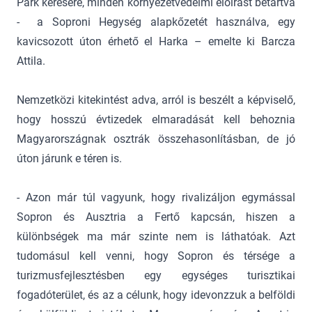
Park kérésére, minden környezetvédelmi előírást betartva
- a Soproni Hegység alapkőzetét használva, egy
kavicsozott úton érhető el Harka – emelte ki Barcza
Attila.
Nemzetközi kitekintést adva, arról is beszélt a képviselő,
hogy hosszú évtizedek elmaradását kell behoznia
Magyarországnak osztrák összehasonlításban, de jó
úton járunk e téren is.
- Azon már túl vagyunk, hogy rivalizáljon egymással
Sopron és Ausztria a Fertő kapcsán, hiszen a
különbségek ma már szinte nem is láthatóak. Azt
tudomásul kell venni, hogy Sopron és térsége a
turizmusfejlesztésben egy egységes turisztikai
fogadóterület, és az a célunk, hogy idevonzzuk a belföldi