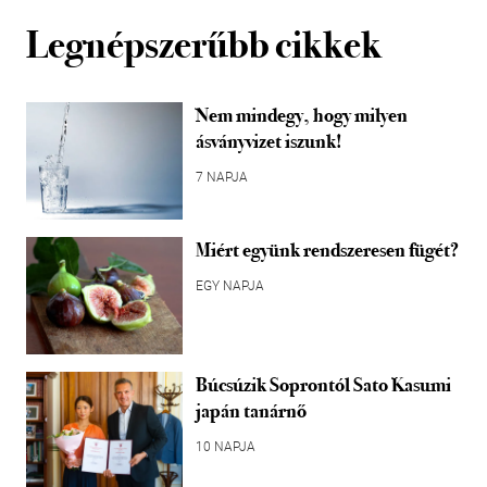
Legnépszerűbb cikkek
Nem mindegy, hogy milyen
ásványvizet iszunk!
7 NAPJA
Miért együnk rendszeresen fügét?
EGY NAPJA
Búcsúzik Soprontól Sato Kasumi
japán tanárnő
10 NAPJA