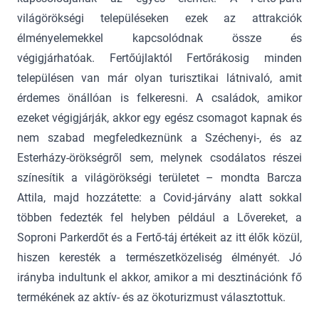
világörökségi településeken ezek az attrakciók
élményelemekkel kapcsolódnak össze és
végigjárhatóak. Fertőújlaktól Fertőrákosig minden
településen van már olyan turisztikai látnivaló, amit
érdemes önállóan is felkeresni. A családok, amikor
ezeket végigjárják, akkor egy egész csomagot kapnak és
nem szabad megfeledkeznünk a Széchenyi-, és az
Esterházy-örökségről sem, melynek csodálatos részei
színesítik a világörökségi területet – mondta Barcza
Attila, majd hozzátette: a Covid-járvány alatt sokkal
többen fedezték fel helyben például a Lővereket, a
Soproni Parkerdőt és a Fertő-táj értékeit az itt élők közül,
hiszen keresték a természetközeliség élményét. Jó
irányba indultunk el akkor, amikor a mi desztinációnk fő
termékének az aktív- és az ökoturizmust választottuk.