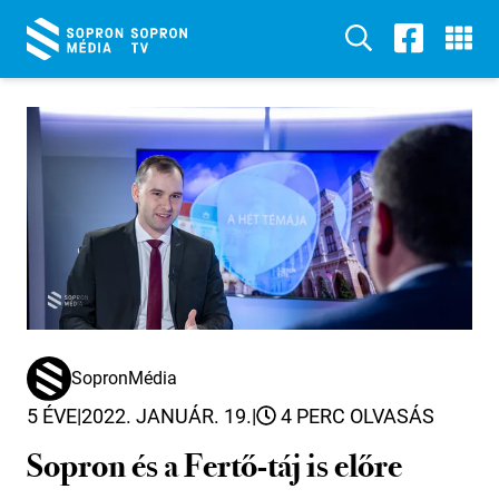
SopronMédia
5 ÉVE
|
2022. JANUÁR. 19.
|
4 PERC OLVASÁS
Sopron és a Fertő-táj is előre