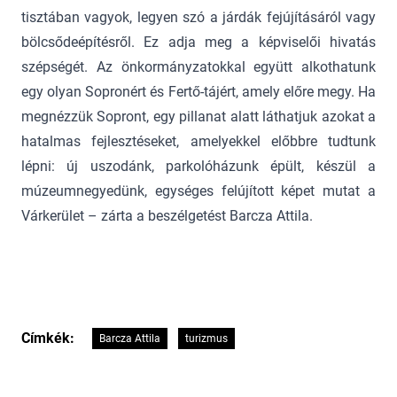
tisztában vagyok, legyen szó a járdák fejújításáról vagy
bölcsődeépítésről. Ez adja meg a képviselői hivatás
szépségét. Az önkormányzatokkal együtt alkothatunk
egy olyan Sopronért és Fertő-tájért, amely előre megy. Ha
megnézzük Sopront, egy pillanat alatt láthatjuk azokat a
hatalmas fejlesztéseket, amelyekkel előbbre tudtunk
lépni: új uszodánk, parkolóházunk épült, készül a
múzeumnegyedünk, egységes felújított képet mutat a
Várkerület – zárta a beszélgetést Barcza Attila.
Címkék:
Barcza Attila
turizmus