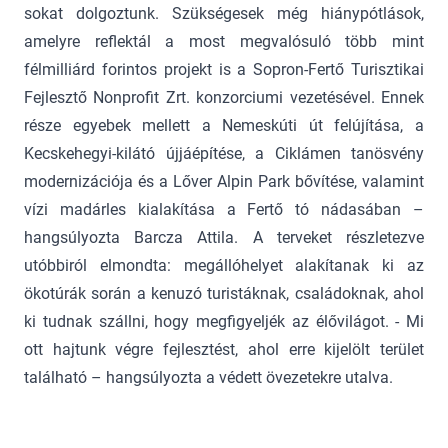
sokat dolgoztunk. Szükségesek még hiánypótlások,
amelyre reflektál a most megvalósuló több mint
félmilliárd forintos projekt is a Sopron-Fertő Turisztikai
Fejlesztő Nonprofit Zrt. konzorciumi vezetésével. Ennek
része egyebek mellett a Nemeskúti út felújítása, a
Kecskehegyi-kilátó újjáépítése, a Ciklámen tanösvény
modernizációja és a Lőver Alpin Park bővítése, valamint
vízi madárles kialakítása a Fertő tó nádasában –
hangsúlyozta Barcza Attila. A terveket részletezve
utóbbiról elmondta: megállóhelyet alakítanak ki az
ökotúrák során a kenuzó turistáknak, családoknak, ahol
ki tudnak szállni, hogy megfigyeljék az élővilágot. - Mi
ott hajtunk végre fejlesztést, ahol erre kijelölt terület
található – hangsúlyozta a védett övezetekre utalva.