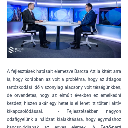
A fejlesztések hatásait elemezve Barcza Attila kitért arra
is, hogy korábban az volt a probléma, hogy az átlagos
tartózkodási idő viszonylag alacsony volt térségünkben,
de örvendetes, hogy az elmúlt években ez emelkedni
kezdett, hiszen akár egy hetet is el lehet itt tölteni aktív
kikapcsolódással. - Fejlesztésekben nagyon
odafigyelünk a hálózat kialakítására, hogy egymáshoz
kapcsolódjanak az egyes elemek. A Fertő-parti