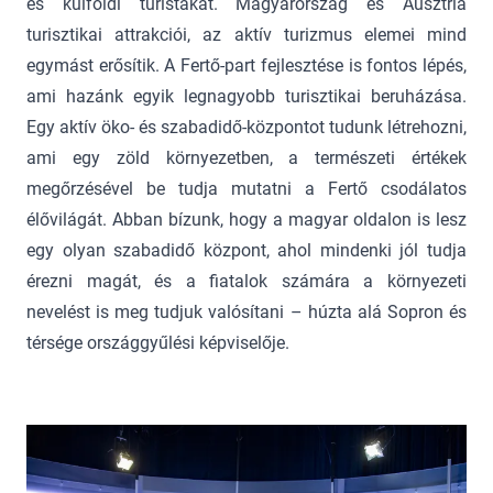
és külföldi turistákat. Magyarország és Ausztria
turisztikai attrakciói, az aktív turizmus elemei mind
egymást erősítik. A Fertő-part fejlesztése is fontos lépés,
ami hazánk egyik legnagyobb turisztikai beruházása.
Egy aktív öko- és szabadidő-központot tudunk létrehozni,
ami egy zöld környezetben, a természeti értékek
megőrzésével be tudja mutatni a Fertő csodálatos
élővilágát. Abban bízunk, hogy a magyar oldalon is lesz
egy olyan szabadidő központ, ahol mindenki jól tudja
érezni magát, és a fiatalok számára a környezeti
nevelést is meg tudjuk valósítani – húzta alá Sopron és
térsége országgyűlési képviselője.