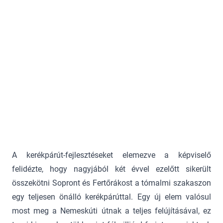
A kerékpárút-fejlesztéseket elemezve a képviselő
felidézte, hogy nagyjából két évvel ezelőtt sikerült
összekötni Sopront és Fertőrákost a tómalmi szakaszon
egy teljesen önálló kerékpárúttal. Egy új elem valósul
most meg a Nemeskúti útnak a teljes felújításával, ez