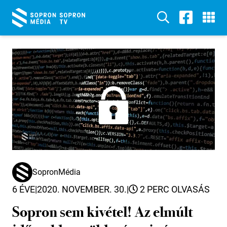
SopronMédia
6 ÉVE
|
2020. NOVEMBER. 30.
|
2 PERC OLVASÁS
Sopron sem kivétel! Az elmúlt