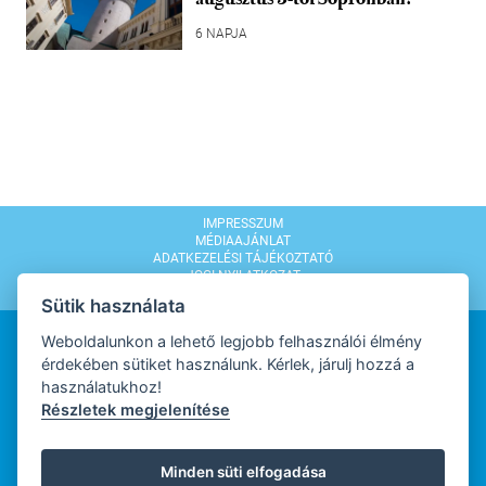
6 NAPJA
IMPRESSZUM
MÉDIAAJÁNLAT
ADATKEZELÉSI TÁJÉKOZTATÓ
JOGI NYILATKOZAT
MODERÁLÁSI SZABÁLYZAT
Sütik használata
Weboldalunkon a lehető legjobb felhasználói élmény
érdekében sütiket használunk. Kérlek, járulj hozzá a
használatukhoz!
Részletek megjelenítése
WEBDESIGN
Minden süti elfogadása