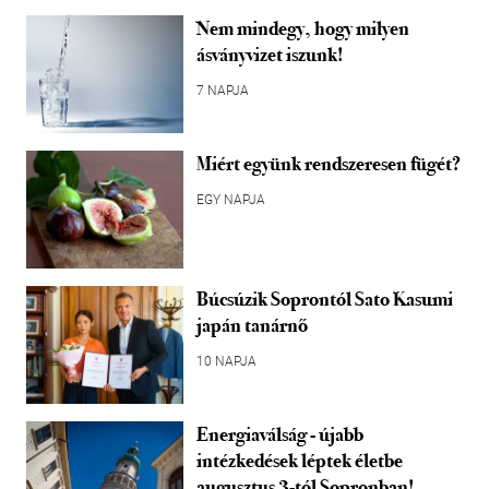
Nem mindegy, hogy milyen
ásványvizet iszunk!
7 NAPJA
Miért együnk rendszeresen fügét?
EGY NAPJA
Búcsúzik Soprontól Sato Kasumi
japán tanárnő
10 NAPJA
Energiaválság - újabb
intézkedések léptek életbe
augusztus 3-tól Sopronban!