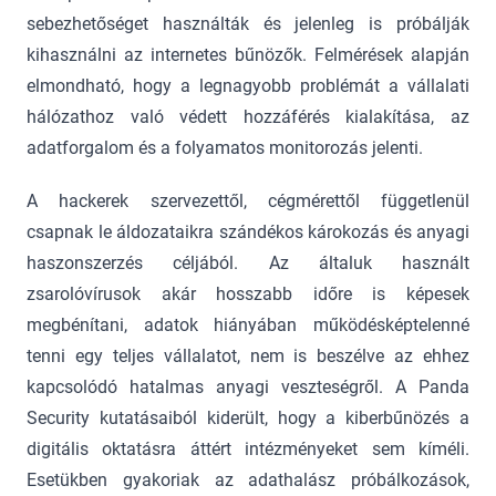
sebezhetőséget használták és jelenleg is próbálják
kihasználni az internetes bűnözők. Felmérések alapján
elmondható, hogy a legnagyobb problémát a vállalati
hálózathoz való védett hozzáférés kialakítása, az
adatforgalom és a folyamatos monitorozás jelenti.
A hackerek szervezettől, cégmérettől függetlenül
csapnak le áldozataikra szándékos károkozás és anyagi
haszonszerzés céljából. Az általuk használt
zsarolóvírusok akár hosszabb időre is képesek
megbénítani, adatok hiányában működésképtelenné
tenni egy teljes vállalatot, nem is beszélve az ehhez
kapcsolódó hatalmas anyagi veszteségről. A Panda
Security kutatásaiból kiderült, hogy a kiberbűnözés a
digitális oktatásra áttért intézményeket sem kíméli.
Esetükben gyakoriak az adathalász próbálkozások,