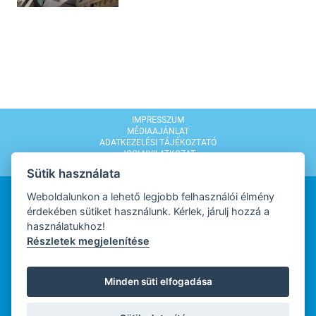
IMPRESSZUM
MÉDIAAJÁNLAT
ADATKEZELÉSI TÁJÉKOZTATÓ
JOGI NYILATKOZAT
MODERÁLÁSI SZABÁLYZAT
Sütik használata
Weboldalunkon a lehető legjobb felhasználói élmény
érdekében sütiket használunk. Kérlek, járulj hozzá a
használatukhoz!
Részletek megjelenítése
WEBDESIGN
Minden süti elfogadása
WEBFEJLESZTŐ