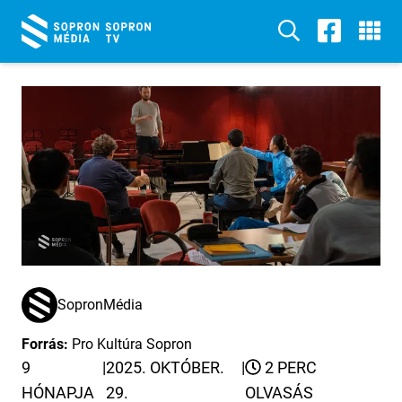
SopronMédia
Forrás:
Pro Kultúra Sopron
9
|
2025. OKTÓBER.
|
2 PERC
HÓNAPJA
29.
OLVASÁS