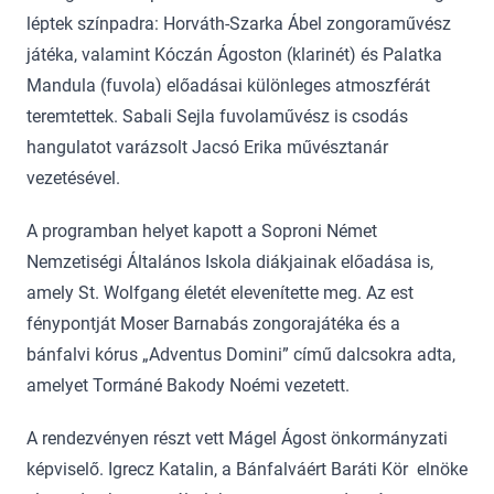
léptek színpadra: Horváth-Szarka Ábel zongoraművész
játéka, valamint Kóczán Ágoston (klarinét) és Palatka
Mandula (fuvola) előadásai különleges atmoszférát
teremtettek. Sabali Sejla fuvolaművész is csodás
hangulatot varázsolt Jacsó Erika művésztanár
vezetésével.
A programban helyet kapott a Soproni Német
Nemzetiségi Általános Iskola diákjainak előadása is,
amely St. Wolfgang életét elevenítette meg. Az est
fénypontját Moser Barnabás zongorajátéka és a
bánfalvi kórus „Adventus Domini” című dalcsokra adta,
amelyet Tormáné Bakody Noémi vezetett.
A rendezvényen részt vett Mágel Ágost önkormányzati
képviselő. Igrecz Katalin, a Bánfalváért Baráti Kör elnöke