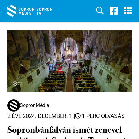
SopronMédia
2 ÉVE
|
2024. DECEMBER. 1.
|
1 PERC OLVASÁS
Sopronbánfalván ismét zenével