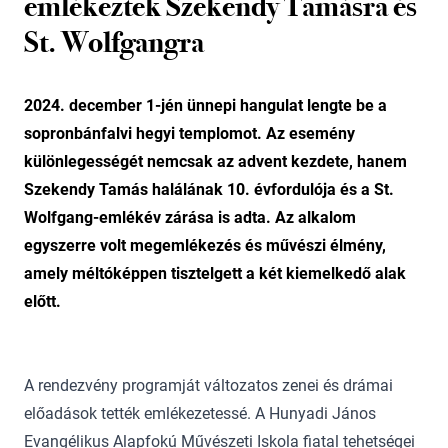
emlékeztek Szekendy Tamásra és
St. Wolfgangra
2024. december 1-jén ünnepi hangulat lengte be a
sopronbánfalvi hegyi templomot. Az esemény
különlegességét nemcsak az advent kezdete, hanem
Szekendy Tamás halálának 10. évfordulója és a St.
Wolfgang-emlékév zárása is adta. Az alkalom
egyszerre volt megemlékezés és művészi élmény,
amely méltóképpen tisztelgett a két kiemelkedő alak
előtt.
A rendezvény programját változatos zenei és drámai
előadások tették emlékezetessé. A Hunyadi János
Evangélikus Alapfokú Művészeti Iskola fiatal tehetségei