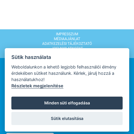
IMPRESSZUM
MÉDIAAJÁNLAT
ADATKEZELÉSI TÁJÉKOZTATÓ
JOGI NYILATKOZAT
MODERÁLÁSI SZABÁLYZAT
Sütik használata
Weboldalunkon a lehető legjobb felhasználói élmény
érdekében sütiket használunk. Kérlek, járulj hozzá a
használatukhoz!
Részletek megjelenítése
WEBDESIGN
Minden süti elfogadása
WEBFEJLESZTŐ
Sütik elutasítása