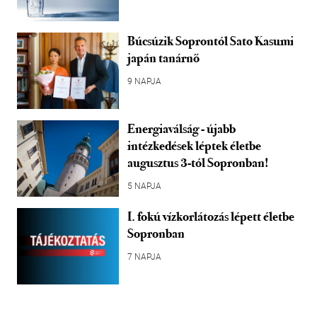
Búcsúzik Soprontól Sato Kasumi
japán tanárnő
9 NAPJA
Energiaválság - újabb
intézkedések léptek életbe
augusztus 3-tól Sopronban!
5 NAPJA
I. fokú vízkorlátozás lépett életbe
Sopronban
7 NAPJA