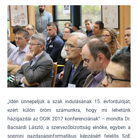
„Idén ünnepeljük a szak indulásának 15. évfordulóját,
ezért külön öröm számunkra, hogy mi lehetünk
házigazdái az OGIK 2017 konferenciának” – mondta Dr.
Bacsárdi László, a szervezőbizottság elnöke, egyben a
soproni gazdaságinformatikus képzésért felelős SoE