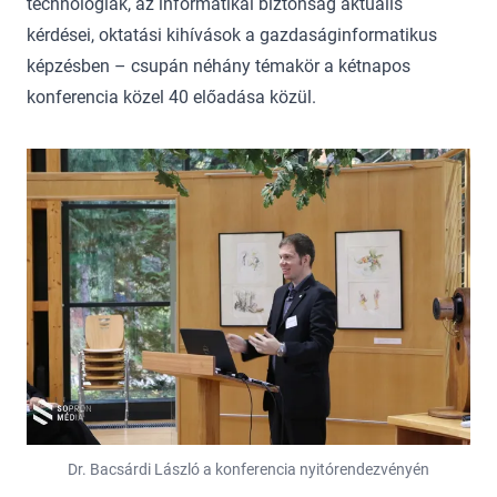
technológiák, az informatikai biztonság aktuális
kérdései, oktatási kihívások a gazdaságinformatikus
képzésben – csupán néhány témakör a kétnapos
konferencia közel 40 előadása közül.
Dr. Bacsárdi László a konferencia nyitórendezvényén