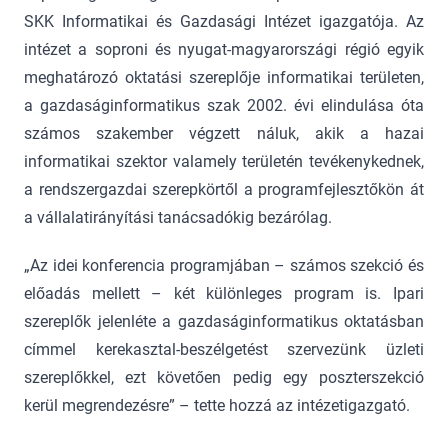
SKK Informatikai és Gazdasági Intézet igazgatója. Az
intézet a soproni és nyugat-magyarországi régió egyik
meghatározó oktatási szereplője informatikai területen,
a gazdaságinformatikus szak 2002. évi elindulása óta
számos szakember végzett náluk, akik a hazai
informatikai szektor valamely területén tevékenykednek,
a rendszergazdai szerepkörtől a programfejlesztőkön át
a vállalatirányítási tanácsadókig bezárólag.
„Az idei konferencia programjában – számos szekció és
előadás mellett – két különleges program is. Ipari
szereplők jelenléte a gazdaságinformatikus oktatásban
címmel kerekasztal-beszélgetést szervezünk üzleti
szereplőkkel, ezt követően pedig egy poszterszekció
kerül megrendezésre” – tette hozzá az intézetigazgató.