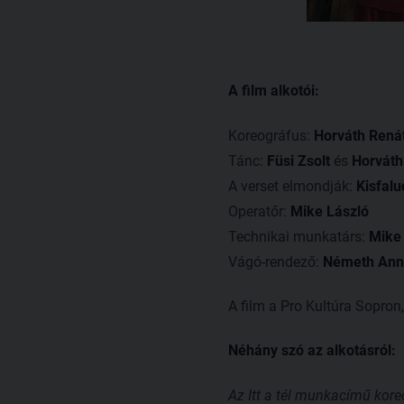
A film alkotói:
Koreográfus:
Horváth Rená
Tánc:
Füsi Zsolt
és
Horváth
A verset elmondják:
Kisfalu
Operatőr:
Mike László
Technikai munkatárs:
Mike
Vágó-rendező:
Németh Ann
A film a Pro Kultúra Sopro
Néhány szó az alkotásról:
Az Itt a tél munkacímű kor