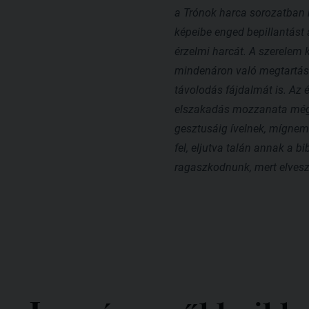
a Trónok harca sorozatban 
képeibe enged bepillantást 
érzelmi harcát. A szerelem 
mindenáron való megtartásá
távolodás fájdalmát is. Az 
elszakadás mozzanata még eg
gesztusáig ívelnek, mígnem
fel, eljutva talán annak a
ragaszkodnunk, mert elveszí