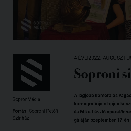
4 ÉVE
|
2022. AUGUSZTUS
Soproni si
A legjobb kamera és vágás
SopronMédia
koreográfiája alapján kész
Forrás:
Soproni Petőfi
és Mike László operatőr ve
Színház
gáláján szeptember 17-én l