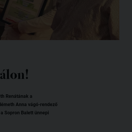
válon!
áth Renátának a
at Németh Anna vágó-rendező
 a Sopron Balett ünnepi