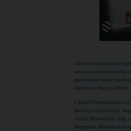
A film felvételei április vé
patak és a környező erdő, v
egyenrangú félként társíto
különleges műfajú alkotás, 
A Bujtor Filmfesztiválon az
Béla-díjas filmrendező, for
József filmrendező, vágó; 
Wiegmann Alfréd Radnóti-dí