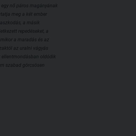
 és egy nő páros magányának
utatja meg a két ember
agaszkodás, a másik
tkezett repedéseket, a
 amikor a maradás és az
aktól az uralni vágyás
az ellentmondásban oldódik
 nem szabad görcsösen