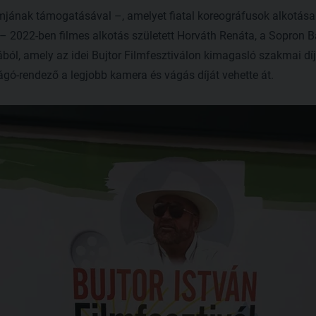
jának támogatásával –, amelyet fiatal koreográfusok alkotásai
 2022-ben filmes alkotás született Horváth Renáta, a Sopron Ba
l, amely az idei Bujtor Filmfesztiválon kimagasló szakmai díja
gó-rendező a legjobb kamera és vágás díját vehette át.