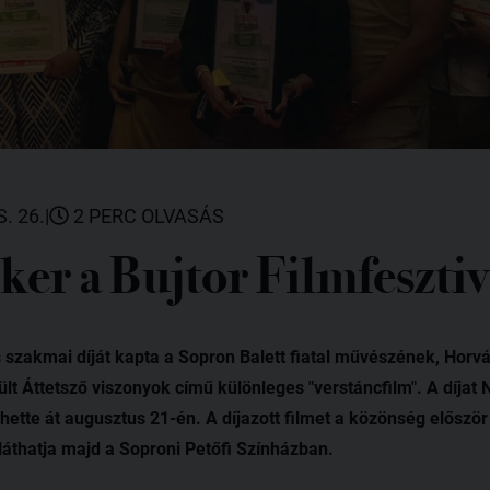
. 26.
|
2 PERC OLVASÁS
ker a Bujtor Filmfeszti
 szakmai díját kapta a Sopron Balett fiatal művészének, Horv
ült Áttetsző viszonyok című különleges "verstáncfilm". A díj
hette át augusztus 21-én. A díjazott filmet a közönség először
áthatja majd a Soproni Petőfi Színházban.