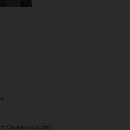
eg.
amin Djawadi azonos című –