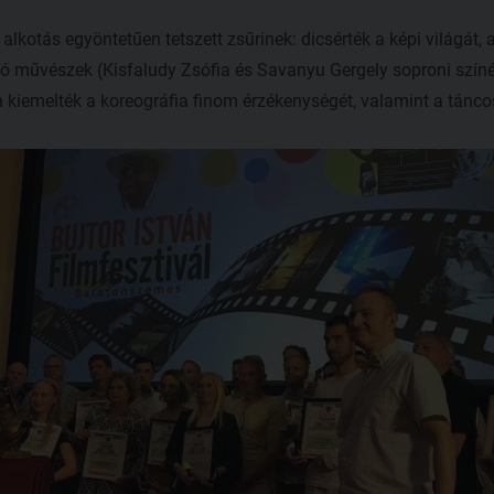
alkotás egyöntetűen tetszett zsűrinek: dicsérték a képi világát,
 művészek (Kisfaludy Zsófia és Savanyu Gergely soproni színés
n kiemelték a koreográfia finom érzékenységét, valamint a táncos