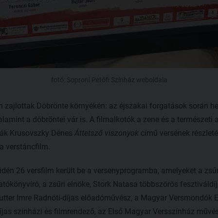
fotó: Soproni Petőfi Színház weboldala
gén zajlottak Döbrönte környékén: az éjszakai forgatások során he
alamint a döbröntei vár is. A filmalkotók a zene és a természeti
tták Krusovszky Dénes
Áttetsző viszonyok
című versének részletét 
a verstáncfilm.
 idén 26 versfilm került be a versenyprogramba, amelyeket a zs
gatókönyvíró, a zsűri elnöke, Stork Natasa többszörös fesztiváld
Lutter Imre Radnóti-díjas előadóművész, a Magyar Versmondók E
jas színházi és filmrendező, az Első Magyar Versszínház művész