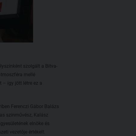
lyszínként szolgált a Bitva-
 atmoszféra mellé
– így jött létre ez a
űriben Ferenczi Gábor Balázs
íjas színművész, Kalász
gyesületének elnöke és
eti vezetője értékelt.