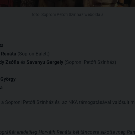
fotó: Soproni Petőfi Színház weboldala
ta
 Renáta
(Sopron Balett)
dy Zsófia
és
Savanyu Gergely
(Soproni Petőfi Színház)
 György
a
n, a Soproni Petőfi Színház és az NKA támogatásával valósult m
eográfiát eredetileg Horváth Renáta két táncosra alkotta meg R