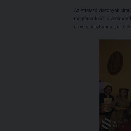
Az Áttetsző viszonyok című 
megteremtését, a versmondó
és vers összhangját, s külö