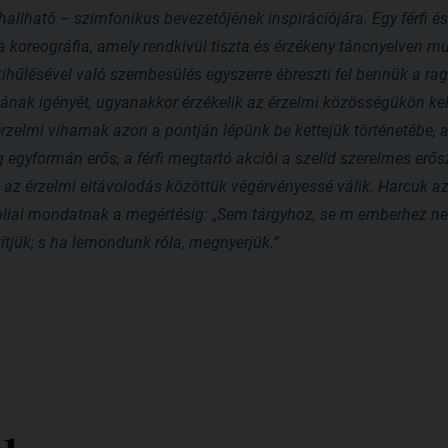
hallható – szimfonikus bevezetőjének inspirációjára. Egy férfi
a koreográfia, amely rendkívül tiszta és érzékeny táncnyelven m
kihűlésével való szembesülés egyszerre ébreszti fel bennük a r
nak igényét, ugyanakkor érzékelik az érzelmi közösségükön kele
érzelmi viharnak azon a pontján lépünk be kettejük történetébe,
yformán erős, a férfi megtartó akciói a szelíd szerelmes erősz
 az érzelmi eltávolodás közöttük végérvényessé válik. Harcuk 
 bibliai mondatnak a megértésig: „Sem tárgyhoz, se m emberhez
tjük; s ha lemondunk róla, megnyerjük.”