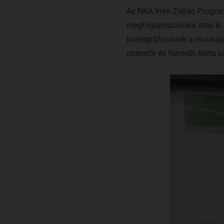
Az NKA Imre Zoltán Program
megfogalmazására írtak ki –
koreográfusának a munkájábó
operatőr és Németh Anna vá