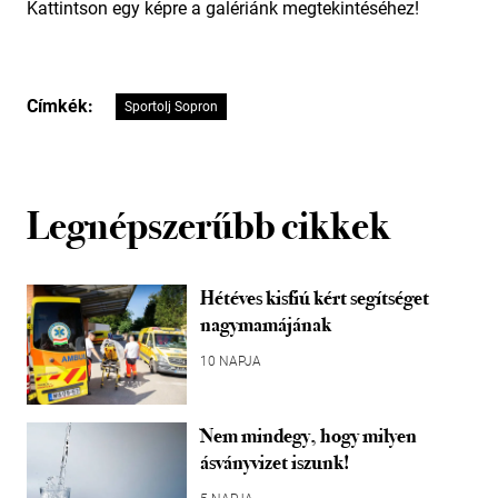
Kattintson egy képre a galériánk megtekintéséhez!
Címkék:
Sportolj Sopron
Legnépszerűbb cikkek
Hétéves kisfiú kért segítséget
nagymamájának
10 NAPJA
Nem mindegy, hogy milyen
ásványvizet iszunk!