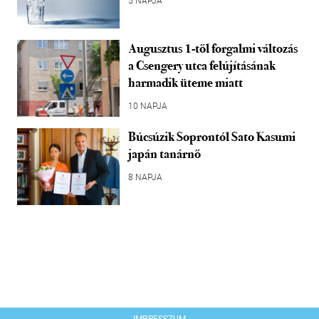
5 NAPJA
Augusztus 1-től forgalmi változás
a Csengery utca felújításának
harmadik üteme miatt
10 NAPJA
Búcsúzik Soprontól Sato Kasumi
japán tanárnő
8 NAPJA