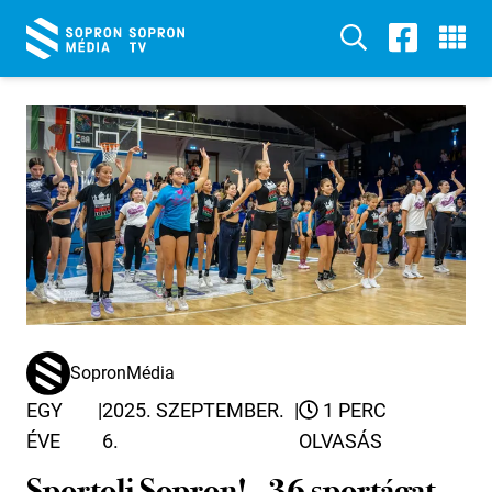
SopronMédia
EGY
|
2025. SZEPTEMBER.
|
1 PERC
ÉVE
6.
OLVASÁS
Sportolj Sopron! - 36 sportágat