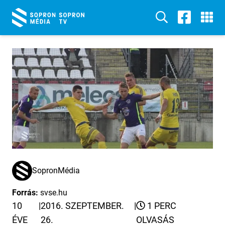
SopronMédia
Forrás:
svse.hu
10
|
2016. SZEPTEMBER.
|
1 PERC
ÉVE
26.
OLVASÁS