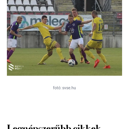
fotó: svse.hu
Legnépszerűbb cikkek