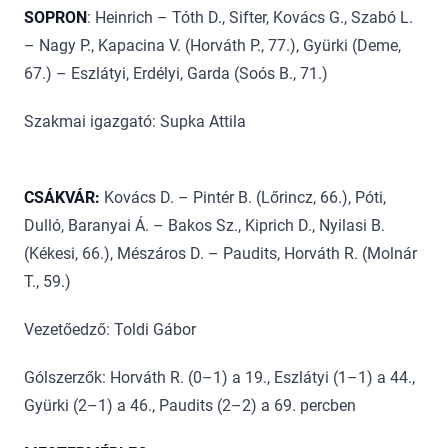
SOPRON
: Heinrich – Tóth D., Sifter, Kovács G., Szabó L.
– Nagy P., Kapacina V. (Horváth P., 77.), Gyürki (Deme,
67.) – Eszlátyi, Erdélyi, Garda (Soós B., 71.)
Szakmai igazgató: Supka Attila
CSÁKVÁR:
Kovács D. – Pintér B. (Lőrincz, 66.), Póti,
Dulló, Baranyai Á. – Bakos Sz., Kiprich D., Nyilasi B.
(Kékesi, 66.), Mészáros D. – Paudits, Horváth R. (Molnár
T., 59.)
Vezetőedző: Toldi Gábor
Gólszerzők: Horváth R. (0–1) a 19., Eszlátyi (1–1) a 44.,
Gyürki (2–1) a 46., Paudits (2–2) a 69. percben