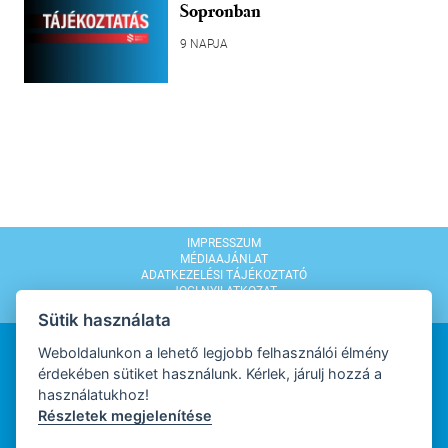
Sopronban
9 NAPJA
IMPRESSZUM
MÉDIAAJÁNLAT
ADATKEZELÉSI TÁJÉKOZTATÓ
JOGI NYILATKOZAT
MODERÁLÁSI SZABÁLYZAT
Sütik használata
Weboldalunkon a lehető legjobb felhasználói élmény
érdekében sütiket használunk. Kérlek, járulj hozzá a
használatukhoz!
Részletek megjelenítése
WEBDESIGN